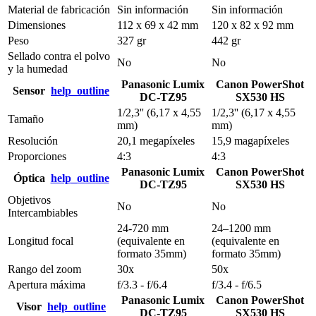
Material de fabricación
Sin información
Sin información
Dimensiones
112 x 69 x 42 mm
120 x 82 x 92 mm
Peso
327 gr
442 gr
Sellado contra el polvo
No
No
y la humedad
Panasonic Lumix
Canon PowerShot
Sensor
help_outline
DC-TZ95
SX530 HS
1/2,3'' (6,17 x 4,55
1/2,3'' (6,17 x 4,55
Tamaño
mm)
mm)
Resolución
20,1 megapíxeles
15,9 magapíxeles
Proporciones
4:3
4:3
Panasonic Lumix
Canon PowerShot
Óptica
help_outline
DC-TZ95
SX530 HS
Objetivos
No
No
Intercambiables
24-720 mm
24–1200 mm
Longitud focal
(equivalente en
(equivalente en
formato 35mm)
formato 35mm)
Rango del zoom
30x
50x
Apertura máxima
f/3.3 - f/6.4
f/3.4 - f/6.5
Panasonic Lumix
Canon PowerShot
Visor
help_outline
DC-TZ95
SX530 HS