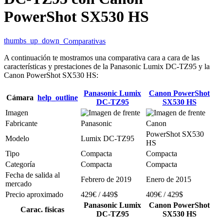
PowerShot SX530 HS
thumbs_up_down
Comparativas
A continuación te mostramos una comparativa cara a cara de las
características y prestaciones de la Panasonic Lumix DC-TZ95 y la
Canon PowerShot SX530 HS:
Panasonic Lumix
Canon PowerShot
Cámara
help_outline
DC-TZ95
SX530 HS
Imagen
Fabricante
Panasonic
Canon
PowerShot SX530
Modelo
Lumix DC-TZ95
HS
Tipo
Compacta
Compacta
Categoría
Compacta
Compacta
Fecha de salida al
Febrero de 2019
Enero de 2015
mercado
Precio aproximado
429€ / 449$
409€ / 429$
Panasonic Lumix
Canon PowerShot
Carac. físicas
DC-TZ95
SX530 HS