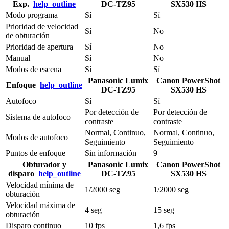
Exp.
help_outline
DC-TZ95
SX530 HS
Modo programa
Sí
Sí
Prioridad de velocidad
Sí
No
de obturación
Prioridad de apertura
Sí
No
Manual
Sí
No
Modos de escena
Sí
Sí
Panasonic Lumix
Canon PowerShot
Enfoque
help_outline
DC-TZ95
SX530 HS
Autofoco
Sí
Sí
Por detección de
Por detección de
Sistema de autofoco
contraste
contraste
Normal, Continuo,
Normal, Continuo,
Modos de autofoco
Seguimiento
Seguimiento
Puntos de enfoque
Sin información
9
Obturador y
Panasonic Lumix
Canon PowerShot
disparo
help_outline
DC-TZ95
SX530 HS
Velocidad mínima de
1/2000 seg
1/2000 seg
obturación
Velocidad máxima de
4 seg
15 seg
obturación
Disparo continuo
10 fps
1,6 fps