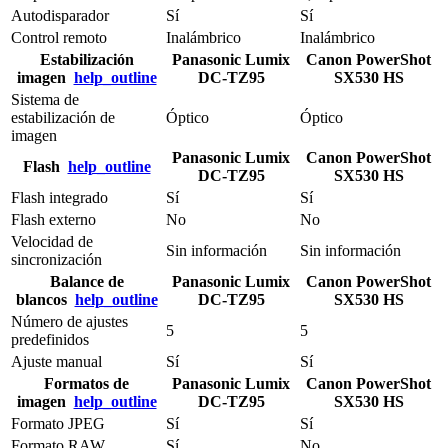
Autodisparador
Sí
Sí
Control remoto
Inalámbrico
Inalámbrico
Estabilización
Panasonic Lumix
Canon PowerShot
imagen
help_outline
DC-TZ95
SX530 HS
Sistema de
estabilización de
Óptico
Óptico
imagen
Panasonic Lumix
Canon PowerShot
Flash
help_outline
DC-TZ95
SX530 HS
Flash integrado
Sí
Sí
Flash externo
No
No
Velocidad de
Sin información
Sin información
sincronización
Balance de
Panasonic Lumix
Canon PowerShot
blancos
help_outline
DC-TZ95
SX530 HS
Número de ajustes
5
5
predefinidos
Ajuste manual
Sí
Sí
Formatos de
Panasonic Lumix
Canon PowerShot
imagen
help_outline
DC-TZ95
SX530 HS
Formato JPEG
Sí
Sí
Formato RAW
Sí
No