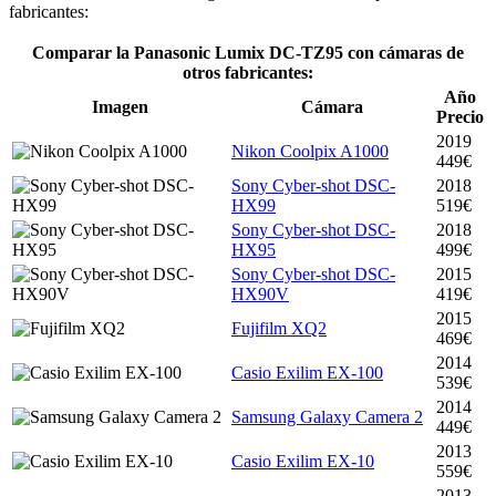
fabricantes:
Comparar la Panasonic Lumix DC-TZ95 con cámaras de
otros fabricantes:
Año
Imagen
Cámara
Precio
2019
Nikon Coolpix A1000
449€
Sony Cyber-shot DSC-
2018
HX99
519€
Sony Cyber-shot DSC-
2018
HX95
499€
Sony Cyber-shot DSC-
2015
HX90V
419€
2015
Fujifilm XQ2
469€
2014
Casio Exilim EX-100
539€
2014
Samsung Galaxy Camera 2
449€
2013
Casio Exilim EX-10
559€
2013