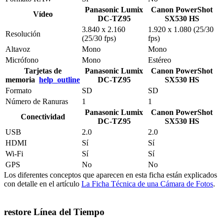
Panasonic Lumix
Canon PowerShot
Vídeo
DC-TZ95
SX530 HS
3.840 x 2.160
1.920 x 1.080 (25/30
Resolución
(25/30 fps)
fps)
Altavoz
Mono
Mono
Micrófono
Mono
Estéreo
Tarjetas de
Panasonic Lumix
Canon PowerShot
memoria
help_outline
DC-TZ95
SX530 HS
Formato
SD
SD
Número de Ranuras
1
1
Panasonic Lumix
Canon PowerShot
Conectividad
DC-TZ95
SX530 HS
USB
2.0
2.0
HDMI
Sí
Sí
Wi-Fi
Sí
Sí
GPS
No
No
Los diferentes conceptos que aparecen en esta ficha están explicados
con detalle en el artículo
La Ficha Técnica de una Cámara de Fotos
.
restore
Línea del Tiempo