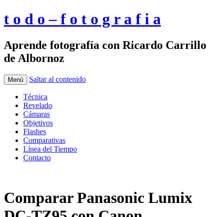
t o d o – f o t o g r a f i a
Aprende fotografía con Ricardo Carrillo
de Albornoz
Saltar al contenido
Menú
Técnica
Revelado
Cámaras
Objetivos
Flashes
Comparativas
Línea del Tiempo
Contacto
Comparar Panasonic Lumix
DC-TZ95 con Canon