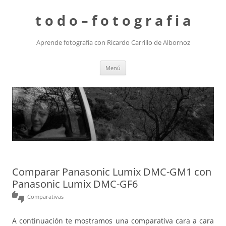
t o d o – f o t o g r a f i a
Aprende fotografía con Ricardo Carrillo de Albornoz
Saltar
Menú
al
contenido
Comparar Panasonic Lumix DMC-GM1 con
Panasonic Lumix DMC-GF6
thumbs_up_down
Comparativas
A continuación te mostramos una comparativa cara a cara