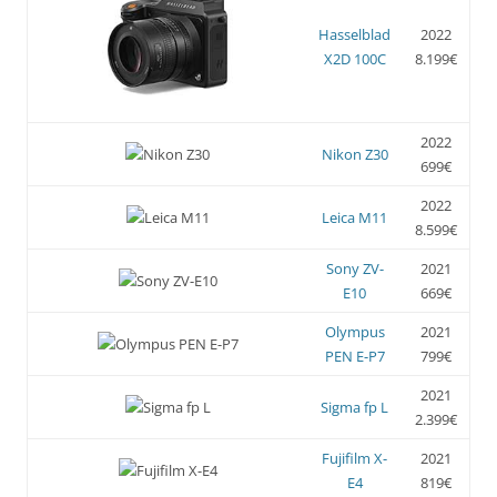
Hasselblad
2022
X2D 100C
8.199€
2022
Nikon Z30
699€
2022
Leica M11
8.599€
Sony ZV-
2021
E10
669€
Olympus
2021
PEN E-P7
799€
2021
Sigma fp L
2.399€
Fujifilm X-
2021
E4
819€