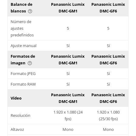
Balance de
Panasonic Lumix
Panasonic Lumix
blancos
DMC-GM1
DMC-GF6
help_outline
Número de
ajustes
5
5
predefinidos
Ajuste manual
Sí
Sí
Formatos de
Panasonic Lumix
Panasonic Lumix
imagen
DMC-GM1
DMC-GF6
help_outline
Formato JPEG
Sí
Sí
Formato RAW
Sí
Sí
Panasonic Lumix
Panasonic Lumix
Vídeo
DMC-GM1
DMC-GF6
1.920 x 1.080 (24
1.920 x 1.080
Resolución
fps)
(25/30 fps)
Altavoz
Mono
Mono