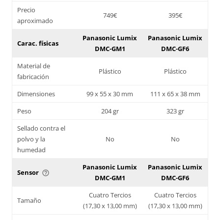
Precio
749€
395€
aproximado
Panasonic Lumix
Panasonic Lumix
Carac. físicas
DMC-GM1
DMC-GF6
Material de
Plástico
Plástico
fabricación
Dimensiones
99 x 55 x 30 mm
111 x 65 x 38 mm
Peso
204 gr
323 gr
Sellado contra el
polvo y la
No
No
humedad
Panasonic Lumix
Panasonic Lumix
Sensor
help_outline
DMC-GM1
DMC-GF6
Cuatro Tercios
Cuatro Tercios
Tamaño
(17,30 x 13,00 mm)
(17,30 x 13,00 mm)