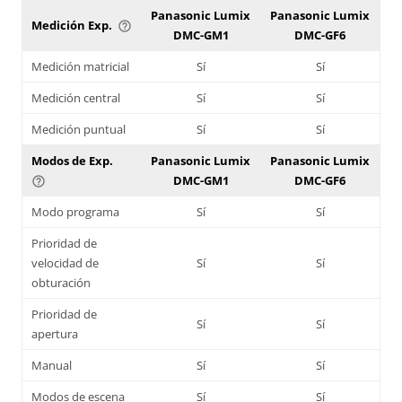
Panasonic Lumix
Panasonic Lumix
Medición Exp.
help_outline
DMC-GM1
DMC-GF6
Medición matricial
Sí
Sí
Medición central
Sí
Sí
Medición puntual
Sí
Sí
Modos de Exp.
Panasonic Lumix
Panasonic Lumix
DMC-GM1
DMC-GF6
help_outline
Modo programa
Sí
Sí
Prioridad de
velocidad de
Sí
Sí
obturación
Prioridad de
Sí
Sí
apertura
Manual
Sí
Sí
Modos de escena
Sí
Sí