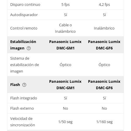
Disparo continuo
5 fps
4,2 fps
Autodisparador
Sí
Sí
Cable o
Control remoto
Inalámbrico
Inalámbrico
Estabilización
Panasonic Lumix
Panasonic Lumix
imagen
DMC-GM1
DMC-GF6
help_outline
Sistema de
estabilización de
Óptico
Óptico
imagen
Panasonic Lumix
Panasonic Lumix
Flash
help_outline
DMC-GM1
DMC-GF6
Flash integrado
Sí
Sí
Flash externo
No
No
Velocidad de
1/50 seg
1/160 seg
sincronización