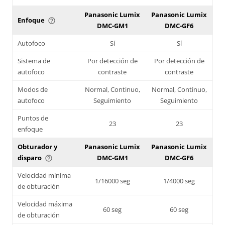
Panasonic Lumix
Panasonic Lumix
Enfoque
help_outline
DMC-GM1
DMC-GF6
Autofoco
Sí
Sí
Sistema de
Por detección de
Por detección de
autofoco
contraste
contraste
Modos de
Normal, Continuo,
Normal, Continuo,
autofoco
Seguimiento
Seguimiento
Puntos de
23
23
enfoque
Obturador y
Panasonic Lumix
Panasonic Lumix
disparo
DMC-GM1
DMC-GF6
help_outline
Velocidad mínima
1/16000 seg
1/4000 seg
de obturación
Velocidad máxima
60 seg
60 seg
de obturación