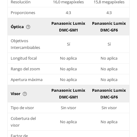
Resolución
16,0 megapíxeles
15,8 megapíxeles
Proporciones
4:3
4:3
Panasonic Lumix
Panasonic Lumix
Óptica
help_outline
DMC-GM1
DMC-GF6
Objetivos
Sí
Sí
Intercambiables
Longitud focal
No aplica
No aplica
Rango del zoom
No aplica
No aplica
Apertura máxima
No aplica
No aplica
Panasonic Lumix
Panasonic Lumix
Visor
help_outline
DMC-GM1
DMC-GF6
Tipo de visor
Sin visor
Sin visor
Cobertura del
No aplica
No aplica
visor
Factor de