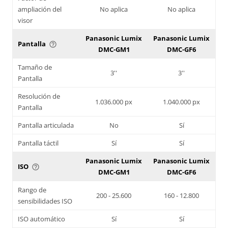
ampliación del
No aplica
No aplica
visor
Panasonic Lumix
Panasonic Lumix
Pantalla
help_outline
DMC-GM1
DMC-GF6
Tamaño de
3''
3''
Pantalla
Resolución de
1.036.000 px
1.040.000 px
Pantalla
Pantalla articulada
No
Sí
Pantalla táctil
Sí
Sí
Panasonic Lumix
Panasonic Lumix
ISO
help_outline
DMC-GM1
DMC-GF6
Rango de
200 - 25.600
160 - 12.800
sensibilidades ISO
ISO automático
Sí
Sí