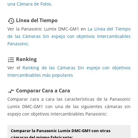
una Cámara de Fotos
.
Línea del Tiempo
restore
Ver la Panasonic Lumix DMC-GM1 en
La Línea del Tiempo
de las Cámaras Sin espejo con objetivos Intercambiables
Panasonic.
Ranking
format_list_numbered
Ver el
Ranking de las Cámaras Sin espejo con objetivos
Intercambiables más populares
Comparar Cara a Cara
compare_arrows
Comparar cara a cara las características de la Panasonic
Lumix DMC-GM1 con una de las siguientes cámaras sin
espejo con objetivos intercambiables Panasonic:
Comparar la Panasonic Lumix DMC-GM1 con otras
cámaras del mismo fabricante: