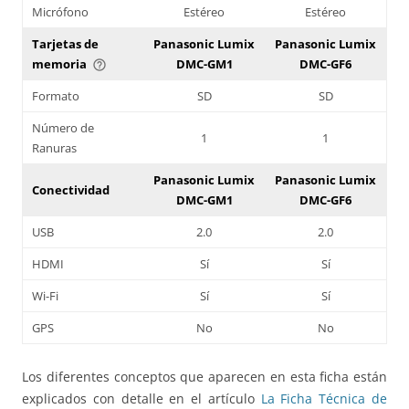
Micrófono
Estéreo
Estéreo
Tarjetas de
Panasonic Lumix
Panasonic Lumix
memoria
DMC-GM1
DMC-GF6
help_outline
Formato
SD
SD
Número de
1
1
Ranuras
Panasonic Lumix
Panasonic Lumix
Conectividad
DMC-GM1
DMC-GF6
USB
2.0
2.0
HDMI
Sí
Sí
Wi-Fi
Sí
Sí
GPS
No
No
Los diferentes conceptos que aparecen en esta ficha están
explicados con detalle en el artículo
La Ficha Técnica de