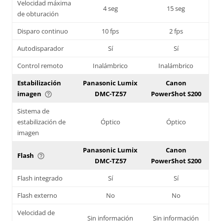
Velocidad máxima
4 seg
15 seg
de obturación
Disparo continuo
10 fps
2 fps
Autodisparador
Sí
Sí
Control remoto
Inalámbrico
Inalámbrico
Estabilización
Panasonic Lumix
Canon
imagen
DMC-TZ57
PowerShot S200
help_outline
Sistema de
estabilización de
Óptico
Óptico
imagen
Panasonic Lumix
Canon
Flash
help_outline
DMC-TZ57
PowerShot S200
Flash integrado
Sí
Sí
Flash externo
No
No
Velocidad de
Sin información
Sin información