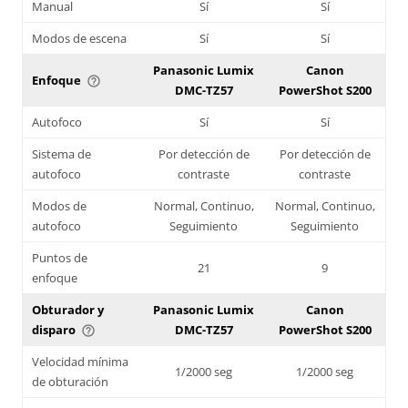
Manual
Sí
Sí
Modos de escena
Sí
Sí
Panasonic Lumix
Canon
Enfoque
help_outline
DMC-TZ57
PowerShot S200
Autofoco
Sí
Sí
Sistema de
Por detección de
Por detección de
autofoco
contraste
contraste
Modos de
Normal, Continuo,
Normal, Continuo,
autofoco
Seguimiento
Seguimiento
Puntos de
21
9
enfoque
Obturador y
Panasonic Lumix
Canon
disparo
DMC-TZ57
PowerShot S200
help_outline
Velocidad mínima
1/2000 seg
1/2000 seg
de obturación