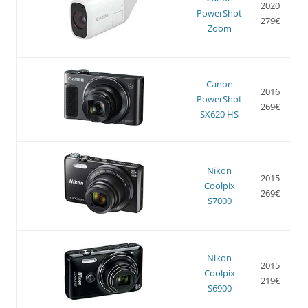
2020
PowerShot
279€
Zoom
Canon
2016
PowerShot
269€
SX620 HS
Nikon
2015
Coolpix
269€
S7000
Nikon
2015
Coolpix
219€
S6900