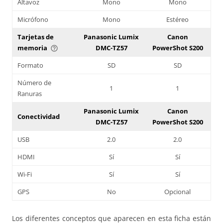
Altavoz
Mono
Mono
Micrófono
Mono
Estéreo
Tarjetas de
Panasonic Lumix
Canon
memoria
DMC-TZ57
PowerShot S200
help_outline
Formato
SD
SD
Número de
1
1
Ranuras
Panasonic Lumix
Canon
Conectividad
DMC-TZ57
PowerShot S200
USB
2.0
2.0
HDMI
Sí
Sí
Wi-Fi
Sí
Sí
GPS
No
Opcional
Los diferentes conceptos que aparecen en esta ficha están