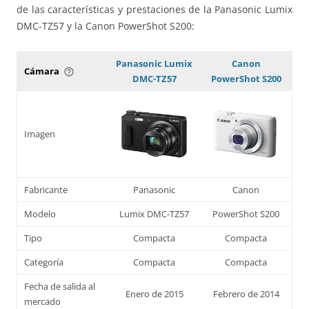
de las características y prestaciones de la Panasonic Lumix
DMC-TZ57 y la Canon PowerShot S200:
Panasonic Lumix
Canon
Cámara
help_outline
DMC-TZ57
PowerShot S200
Imagen
Fabricante
Panasonic
Canon
Modelo
Lumix DMC-TZ57
PowerShot S200
Tipo
Compacta
Compacta
Categoría
Compacta
Compacta
Fecha de salida al
Enero de 2015
Febrero de 2014
mercado