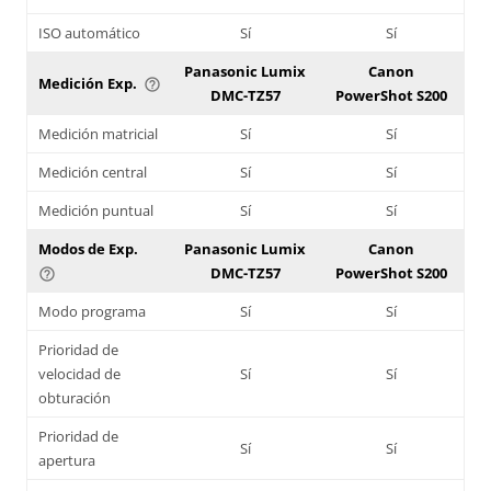
ISO automático
Sí
Sí
Panasonic Lumix
Canon
Medición Exp.
help_outline
DMC-TZ57
PowerShot S200
Medición matricial
Sí
Sí
Medición central
Sí
Sí
Medición puntual
Sí
Sí
Modos de Exp.
Panasonic Lumix
Canon
DMC-TZ57
PowerShot S200
help_outline
Modo programa
Sí
Sí
Prioridad de
velocidad de
Sí
Sí
obturación
Prioridad de
Sí
Sí
apertura