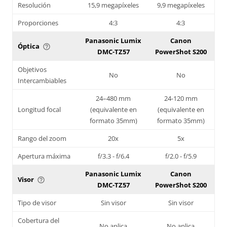
Resolución
15,9 megapíxeles
9,9 megapíxeles
Proporciones
4:3
4:3
Panasonic Lumix
Canon
Óptica
help_outline
DMC-TZ57
PowerShot S200
Objetivos
No
No
Intercambiables
24–480 mm
24-120 mm
Longitud focal
(equivalente en
(equivalente en
formato 35mm)
formato 35mm)
Rango del zoom
20x
5x
Apertura máxima
f/3.3 - f/6.4
f/2.0 - f/5.9
Panasonic Lumix
Canon
Visor
help_outline
DMC-TZ57
PowerShot S200
Tipo de visor
Sin visor
Sin visor
Cobertura del
No aplica
No aplica