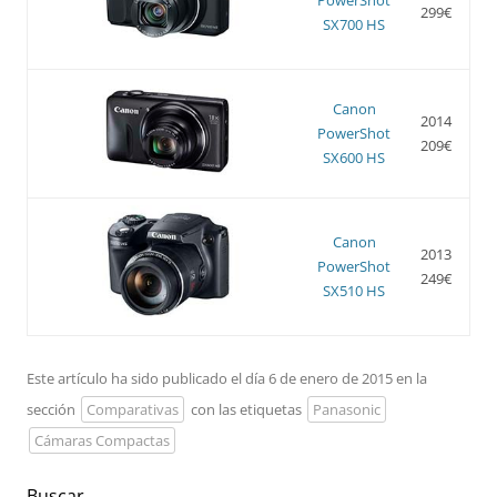
299€
SX700 HS
Canon
2014
PowerShot
209€
SX600 HS
Canon
2013
PowerShot
249€
SX510 HS
Este artículo ha sido publicado el día 6 de enero de 2015 en la
sección
Comparativas
con las etiquetas
Panasonic
Cámaras Compactas
Buscar