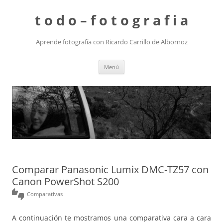
t o d o – f o t o g r a f i a
Aprende fotografía con Ricardo Carrillo de Albornoz
Saltar
Menú
al
contenido
Comparar Panasonic Lumix DMC-TZ57 con
Canon PowerShot S200
thumbs_up_down
Comparativas
A continuación te mostramos una comparativa cara a cara