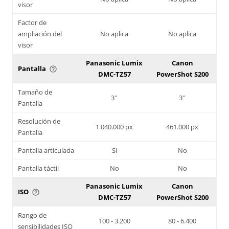
visor
Factor de
ampliación del
No aplica
No aplica
visor
Panasonic Lumix
Canon
Pantalla
help_outline
DMC-TZ57
PowerShot S200
Tamaño de
3''
3''
Pantalla
Resolución de
1.040.000 px
461.000 px
Pantalla
Pantalla articulada
Sí
No
Pantalla táctil
No
No
Panasonic Lumix
Canon
ISO
help_outline
DMC-TZ57
PowerShot S200
Rango de
100 - 3.200
80 - 6.400
sensibilidades ISO