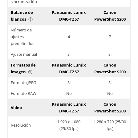
sincronización
Balance de
Panasonic Lumix
Canon
blancos
DMC-TZ57
PowerShot S200
help_outline
Número de
ajustes
4
7
predefinidos
Ajuste manual
Sí
Sí
Formatos de
Panasonic Lumix
Canon
imagen
DMC-TZ57
PowerShot S200
help_outline
Formato JPEG
Sí
Sí
Formato RAW
No
No
Panasonic Lumix
Canon
Vídeo
DMC-TZ57
PowerShot S200
1.920 x 1.080
1.280 x 720 (25/30
Resolución
(25/30 fps)
fps)