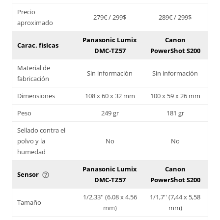
Precio
279€ / 299$
289€ / 299$
aproximado
Panasonic Lumix
Canon
Carac. físicas
DMC-TZ57
PowerShot S200
Material de
Sin información
Sin información
fabricación
Dimensiones
108 x 60 x 32 mm
100 x 59 x 26 mm
Peso
249 gr
181 gr
Sellado contra el
polvo y la
No
No
humedad
Panasonic Lumix
Canon
Sensor
help_outline
DMC-TZ57
PowerShot S200
1/2,33'' (6.08 x 4.56
1/1,7'' (7,44 x 5,58
Tamaño
mm)
mm)