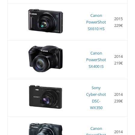
Canon
2015
PowerShot
229€
SX610 HS
Canon
2014
PowerShot
219€
SX400 IS
Sony
Cyber-shot
2014
DSC-
239€
WX350
Canon
2014
PowerShot