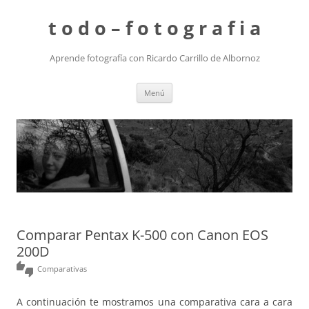
t o d o – f o t o g r a f i a
Aprende fotografía con Ricardo Carrillo de Albornoz
Saltar
Menú
al
contenido
Comparar Pentax K-500 con Canon EOS
200D
thumbs_up_down
Comparativas
A continuación te mostramos una comparativa cara a cara