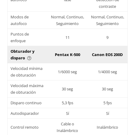
contraste
Modos de
Normal, Continuo,
Normal, Continuo,
autofoco
Seguimiento
Seguimiento
Puntos de
11
9
enfoque
Obturador y
Pentax K-500
Canon EOS 200D
disparo
help_outline
Velocidad mínima
1/6000 seg
1/4000 seg
de obturación
Velocidad máxima
30 seg
30 seg
de obturación
Disparo continuo
5,3 fps
5 fps
Autodisparador
Sí
Sí
Cable o
Control remoto
Inalámbrico
Inalámbrico