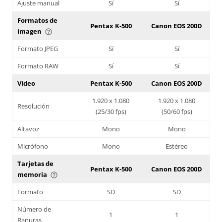
Ajuste manual
Sí
Sí
Formatos de
Pentax K-500
Canon EOS 200D
imagen
help_outline
Formato JPEG
Sí
Sí
Formato RAW
Sí
Sí
Vídeo
Pentax K-500
Canon EOS 200D
1.920 x 1.080
1.920 x 1.080
Resolución
(25/30 fps)
(50/60 fps)
Altavoz
Mono
Mono
Micrófono
Mono
Estéreo
Tarjetas de
Pentax K-500
Canon EOS 200D
memoria
help_outline
Formato
SD
SD
Número de
1
1
Ranuras