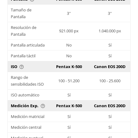
Tamaño de
3''
3''
Pantalla
Resolución de
921.000 px
1.040.000 px
Pantalla
Pantalla articulada
No
Sí
Pantalla táctil
No
Sí
ISO
Pentax K-500
Canon EOS 200D
help_outline
Rango de
100 - 51.200
100 - 25.600
sensibilidades ISO
ISO automático
Sí
Sí
Medición Exp.
Pentax K-500
Canon EOS 200D
help_outline
Medición matricial
Sí
Sí
Medición central
Sí
Sí
Medición puntual
Sí
Sí