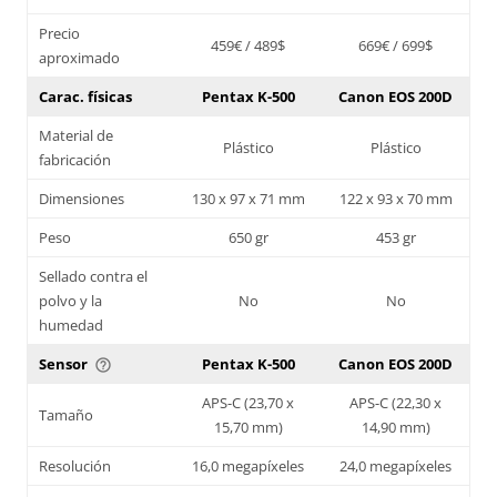
Precio
459€ / 489$
669€ / 699$
aproximado
Carac. físicas
Pentax K-500
Canon EOS 200D
Material de
Plástico
Plástico
fabricación
Dimensiones
130 x 97 x 71 mm
122 x 93 x 70 mm
Peso
650 gr
453 gr
Sellado contra el
polvo y la
No
No
humedad
Sensor
Pentax K-500
Canon EOS 200D
help_outline
APS-C (23,70 x
APS-C (22,30 x
Tamaño
15,70 mm)
14,90 mm)
Resolución
16,0 megapíxeles
24,0 megapíxeles