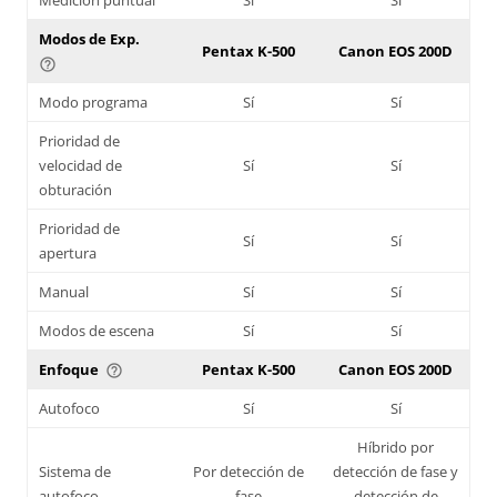
Modos de Exp.
Pentax K-500
Canon EOS 200D
help_outline
Modo programa
Sí
Sí
Prioridad de
velocidad de
Sí
Sí
obturación
Prioridad de
Sí
Sí
apertura
Manual
Sí
Sí
Modos de escena
Sí
Sí
Enfoque
Pentax K-500
Canon EOS 200D
help_outline
Autofoco
Sí
Sí
Híbrido por
Sistema de
Por detección de
detección de fase y
autofoco
fase
detección de