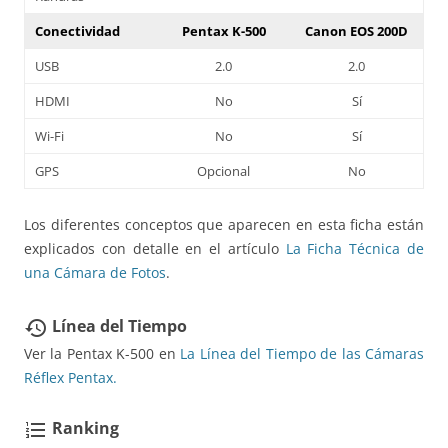
Conectividad
Pentax K-500
Canon EOS 200D
USB
2.0
2.0
HDMI
No
Sí
Wi-Fi
No
Sí
GPS
Opcional
No
Los diferentes conceptos que aparecen en esta ficha están
explicados con detalle en el artículo
La Ficha Técnica de
una Cámara de Fotos
.
Línea del Tiempo
restore
Ver la Pentax K-500 en
La Línea del Tiempo de las Cámaras
Réflex Pentax.
Ranking
format_list_numbered