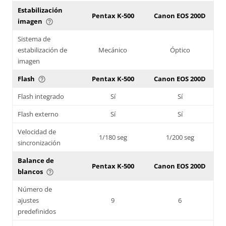
Estabilización
Pentax K-500
Canon EOS 200D
imagen
help_outline
Sistema de
estabilización de
Mecánico
Óptico
imagen
Flash
Pentax K-500
Canon EOS 200D
help_outline
Flash integrado
Sí
Sí
Flash externo
Sí
Sí
Velocidad de
1/180 seg
1/200 seg
sincronización
Balance de
Pentax K-500
Canon EOS 200D
blancos
help_outline
Número de
ajustes
9
6
predefinidos