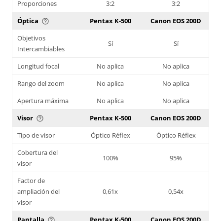
Proporciones
3:2
3:2
Óptica
Pentax K-500
Canon EOS 200D
help_outline
Objetivos
Sí
Sí
Intercambiables
Longitud focal
No aplica
No aplica
Rango del zoom
No aplica
No aplica
Apertura máxima
No aplica
No aplica
Visor
Pentax K-500
Canon EOS 200D
help_outline
Tipo de visor
Óptico Réflex
Óptico Réflex
Cobertura del
100%
95%
visor
Factor de
ampliación del
0,61x
0,54x
visor
Pantalla
Pentax K-500
Canon EOS 200D
help_outline