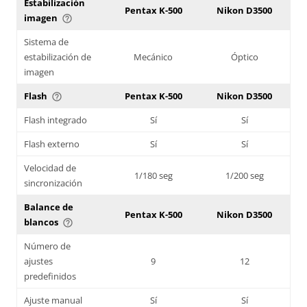
Estabilización
Pentax K-500
Nikon D3500
imagen
help_outline
Sistema de
estabilización de
Mecánico
Óptico
imagen
Flash
Pentax K-500
Nikon D3500
help_outline
Flash integrado
Sí
Sí
Flash externo
Sí
Sí
Velocidad de
1/180 seg
1/200 seg
sincronización
Balance de
Pentax K-500
Nikon D3500
blancos
help_outline
Número de
ajustes
9
12
predefinidos
Ajuste manual
Sí
Sí