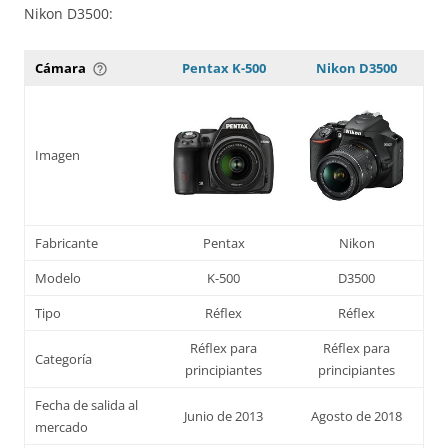
Nikon D3500:
Cámara
Pentax K-500
Nikon D3500
help_outline
Imagen
Fabricante
Pentax
Nikon
Modelo
K-500
D3500
Tipo
Réflex
Réflex
Réflex para
Réflex para
Categoría
principiantes
principiantes
Fecha de salida al
Junio de 2013
Agosto de 2018
mercado