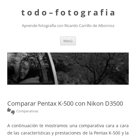
t o d o – f o t o g r a f i a
Aprende fotografía con Ricardo Carrillo de Albornoz
Saltar
Menú
al
contenido
Comparar Pentax K-500 con Nikon D3500
thumbs_up_down
Comparativas
A continuación te mostramos una comparativa cara a cara
de las características y prestaciones de la Pentax K-500 y la