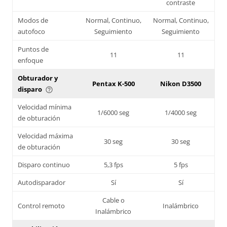
contraste
Modos de
Normal, Continuo,
Normal, Continuo,
autofoco
Seguimiento
Seguimiento
Puntos de
11
11
enfoque
Obturador y
Pentax K-500
Nikon D3500
disparo
help_outline
Velocidad mínima
1/6000 seg
1/4000 seg
de obturación
Velocidad máxima
30 seg
30 seg
de obturación
Disparo continuo
5,3 fps
5 fps
Autodisparador
Sí
Sí
Cable o
Control remoto
Inalámbrico
Inalámbrico