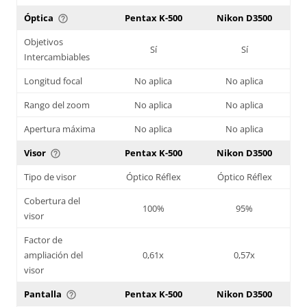
Óptica
Pentax K-500
Nikon D3500
help_outline
Objetivos
Sí
Sí
Intercambiables
Longitud focal
No aplica
No aplica
Rango del zoom
No aplica
No aplica
Apertura máxima
No aplica
No aplica
Visor
Pentax K-500
Nikon D3500
help_outline
Tipo de visor
Óptico Réflex
Óptico Réflex
Cobertura del
100%
95%
visor
Factor de
ampliación del
0,61x
0,57x
visor
Pantalla
Pentax K-500
Nikon D3500
help_outline