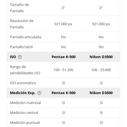
Tamaño de
3''
3''
Pantalla
Resolución de
921.000 px
921.000 px
Pantalla
Pantalla articulada
No
No
Pantalla táctil
No
No
ISO
Pentax K-500
Nikon D3500
help_outline
Rango de
100 - 51.200
100 - 25.600
sensibilidades ISO
ISO automático
Sí
Sí
Medición Exp.
Pentax K-500
Nikon D3500
help_outline
Medición matricial
Sí
Sí
Medición central
Sí
Sí
Medición puntual
Sí
Sí