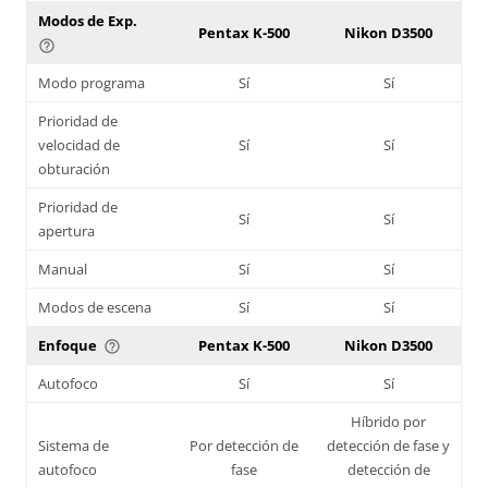
Modos de Exp.
Pentax K-500
Nikon D3500
help_outline
Modo programa
Sí
Sí
Prioridad de
velocidad de
Sí
Sí
obturación
Prioridad de
Sí
Sí
apertura
Manual
Sí
Sí
Modos de escena
Sí
Sí
Enfoque
Pentax K-500
Nikon D3500
help_outline
Autofoco
Sí
Sí
Híbrido por
Sistema de
Por detección de
detección de fase y
autofoco
fase
detección de