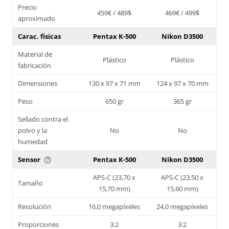
Precio
459€ / 489$
469€ / 499$
aproximado
Carac. físicas
Pentax K-500
Nikon D3500
Material de
Plástico
Plástico
fabricación
Dimensiones
130 x 97 x 71 mm
124 x 97 x 70 mm
Peso
650 gr
365 gr
Sellado contra el
polvo y la
No
No
humedad
Sensor
Pentax K-500
Nikon D3500
help_outline
APS-C (23,70 x
APS-C (23,50 x
Tamaño
15,70 mm)
15,60 mm)
Resolución
16,0 megapíxeles
24,0 megapíxeles
Proporciones
3:2
3:2