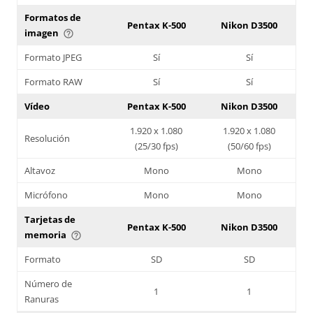
Formatos de
Pentax K-500
Nikon D3500
imagen
help_outline
Formato JPEG
Sí
Sí
Formato RAW
Sí
Sí
Vídeo
Pentax K-500
Nikon D3500
1.920 x 1.080
1.920 x 1.080
Resolución
(25/30 fps)
(50/60 fps)
Altavoz
Mono
Mono
Micrófono
Mono
Mono
Tarjetas de
Pentax K-500
Nikon D3500
memoria
help_outline
Formato
SD
SD
Número de
1
1
Ranuras