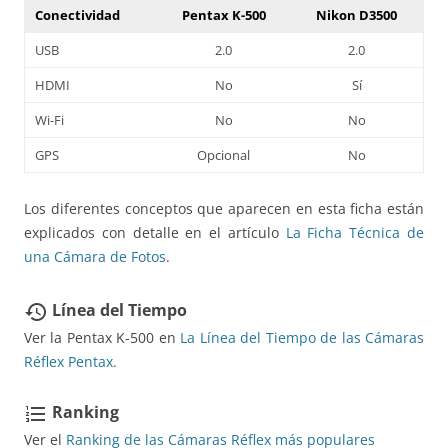
Conectividad
Pentax K-500
Nikon D3500
USB
2.0
2.0
HDMI
No
Sí
Wi-Fi
No
No
GPS
Opcional
No
Los diferentes conceptos que aparecen en esta ficha están
explicados con detalle en el artículo
La Ficha Técnica de
una Cámara de Fotos
.
Línea del Tiempo
restore
Ver la Pentax K-500 en
La Línea del Tiempo de las Cámaras
Réflex Pentax.
Ranking
format_list_numbered
Ver el
Ranking de las Cámaras Réflex más populares