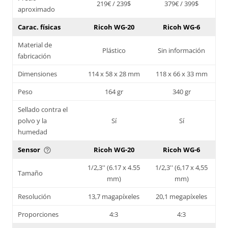
219€ / 239$
379€ / 399$
aproximado
Carac. físicas
Ricoh WG-20
Ricoh WG-6
Material de
Plástico
Sin información
fabricación
Dimensiones
114 x 58 x 28 mm
118 x 66 x 33 mm
Peso
164 gr
340 gr
Sellado contra el
polvo y la
Sí
Sí
humedad
Sensor
Ricoh WG-20
Ricoh WG-6
help_outline
1/2,3'' (6.17 x 4.55
1/2,3'' (6,17 x 4,55
Tamaño
mm)
mm)
Resolución
13,7 magapíxeles
20,1 megapíxeles
Proporciones
4:3
4:3