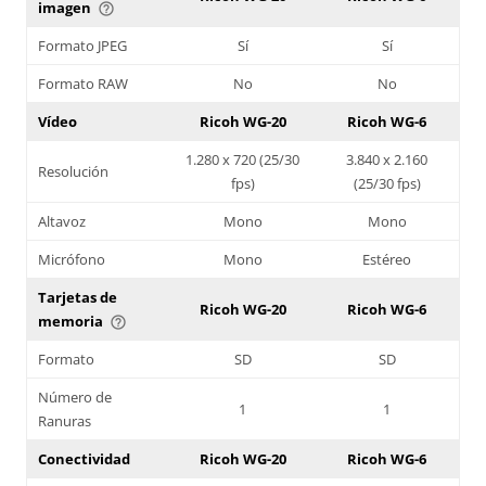
imagen
help_outline
Formato JPEG
Sí
Sí
Formato RAW
No
No
Vídeo
Ricoh WG-20
Ricoh WG-6
1.280 x 720 (25/30
3.840 x 2.160
Resolución
fps)
(25/30 fps)
Altavoz
Mono
Mono
Micrófono
Mono
Estéreo
Tarjetas de
Ricoh WG-20
Ricoh WG-6
memoria
help_outline
Formato
SD
SD
Número de
1
1
Ranuras
Conectividad
Ricoh WG-20
Ricoh WG-6