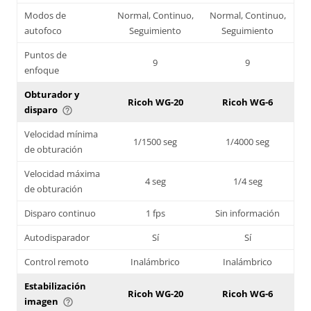
Modos de
Normal, Continuo,
Normal, Continuo,
autofoco
Seguimiento
Seguimiento
Puntos de
9
9
enfoque
Obturador y
Ricoh WG-20
Ricoh WG-6
disparo
help_outline
Velocidad mínima
1/1500 seg
1/4000 seg
de obturación
Velocidad máxima
4 seg
1/4 seg
de obturación
Disparo continuo
1 fps
Sin información
Autodisparador
Sí
Sí
Control remoto
Inalámbrico
Inalámbrico
Estabilización
Ricoh WG-20
Ricoh WG-6
imagen
help_outline