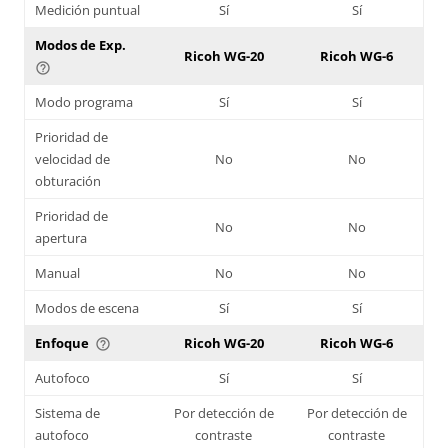
Medición puntual
Sí
Sí
Modos de Exp.
Ricoh WG-20
Ricoh WG-6
help_outline
Modo programa
Sí
Sí
Prioridad de
velocidad de
No
No
obturación
Prioridad de
No
No
apertura
Manual
No
No
Modos de escena
Sí
Sí
Enfoque
Ricoh WG-20
Ricoh WG-6
help_outline
Autofoco
Sí
Sí
Sistema de
Por detección de
Por detección de
autofoco
contraste
contraste