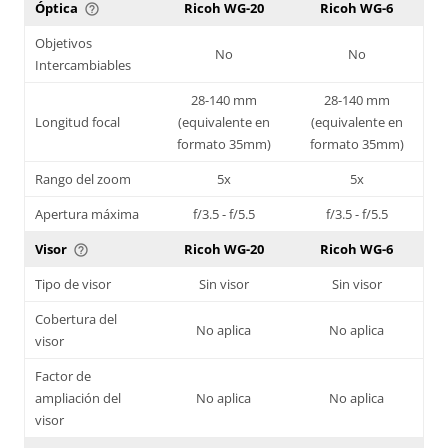
Óptica
Ricoh WG-20
Ricoh WG-6
help_outline
Objetivos
No
No
Intercambiables
28-140 mm
28-140 mm
Longitud focal
(equivalente en
(equivalente en
formato 35mm)
formato 35mm)
Rango del zoom
5x
5x
Apertura máxima
f/3.5 - f/5.5
f/3.5 - f/5.5
Visor
Ricoh WG-20
Ricoh WG-6
help_outline
Tipo de visor
Sin visor
Sin visor
Cobertura del
No aplica
No aplica
visor
Factor de
ampliación del
No aplica
No aplica
visor