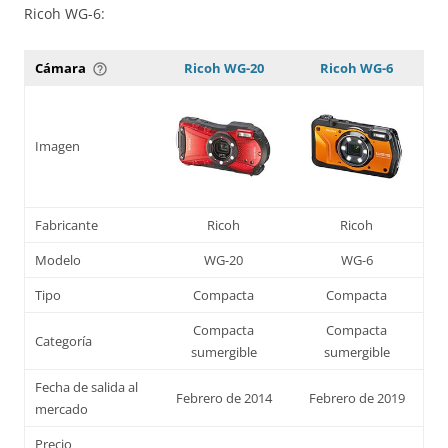
Ricoh WG-6:
Cámara
Ricoh WG-20
Ricoh WG-6
help_outline
Imagen
Fabricante
Ricoh
Ricoh
Modelo
WG-20
WG-6
Tipo
Compacta
Compacta
Compacta
Compacta
Categoría
sumergible
sumergible
Fecha de salida al
Febrero de 2014
Febrero de 2019
mercado
Precio