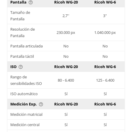
Pantalla
Ricoh WG-20
Ricoh WG-6
help_outline
Tamaño de
2,7''
3''
Pantalla
Resolución de
230.000 px
1.040.000 px
Pantalla
Pantalla articulada
No
No
Pantalla táctil
No
No
ISO
Ricoh WG-20
Ricoh WG-6
help_outline
Rango de
80 - 6.400
125 - 6.400
sensibilidades ISO
ISO automático
Sí
Sí
Medición Exp.
Ricoh WG-20
Ricoh WG-6
help_outline
Medición matricial
Sí
Sí
Medición central
Sí
Sí