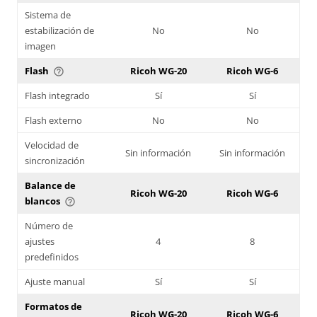
Sistema de
estabilización de
No
No
imagen
Flash
Ricoh WG-20
Ricoh WG-6
help_outline
Flash integrado
Sí
Sí
Flash externo
No
No
Velocidad de
Sin información
Sin información
sincronización
Balance de
Ricoh WG-20
Ricoh WG-6
blancos
help_outline
Número de
ajustes
4
8
predefinidos
Ajuste manual
Sí
Sí
Formatos de
Ricoh WG-20
Ricoh WG-6