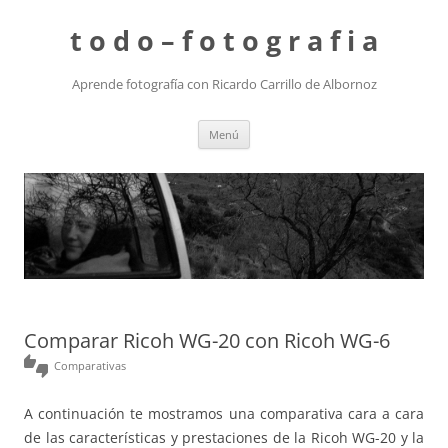
t o d o – f o t o g r a f i a
Aprende fotografía con Ricardo Carrillo de Albornoz
Saltar
Menú
al
contenido
Comparar Ricoh WG-20 con Ricoh WG-6
thumbs_up_down
Comparativas
A continuación te mostramos una comparativa cara a cara
de las características y prestaciones de la Ricoh WG-20 y la