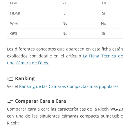
USB
2.0
3.0
HDMI
Sí
Sí
Wi-Fi
No
No
GPS
No
Sí
Los diferentes conceptos que aparecen en esta ficha están
explicados con detalle en el artículo
La Ficha Técnica de
una Cámara de Fotos
.
Ranking
format_list_numbered
Ver el
Ranking de las Cámaras Compactas más populares
Comparar Cara a Cara
compare_arrows
Comparar cara a cara las características de la Ricoh WG-20
con una de las siguientes cámaras compacta sumergible
Ricoh: