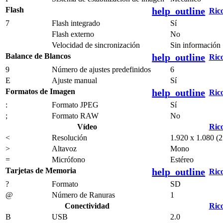
Flash
help_outline
Ric
7
Flash integrado
Sí
Flash externo
No
Velocidad de sincronización
Sin información
Balance de Blancos
help_outline
Ric
9
Número de ajustes predefinidos
6
E
Ajuste manual
Sí
Formatos de Imagen
help_outline
Ric
:
Formato JPEG
Sí
;
Formato RAW
No
Vídeo
Ric
<
Resolución
1.920 x 1.080 (2
>
Altavoz
Mono
=
Micrófono
Estéreo
Tarjetas de Memoria
help_outline
Ric
?
Formato
SD
@
Número de Ranuras
1
Conectividad
Ric
B
USB
2.0