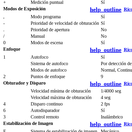
+
Medición puntual
Sí
Modos de Exposición
help_outline
Ric
,
Modo programa
Sí
-
Prioridad de velocidad de obturación
Sí
.
Prioridad de apertura
No
/
Manual
No
0
Modos de escena
Sí
Enfoque
help_outline
Ric
1
Autofoco
Sí
Sistema de autofoco
Por detección de
Modos de autofoco
Normal, Continu
2
Puntos de enfoque
9
Obturador y Disparo
help_outline
Ric
Velocidad mínima de obturación
1/4000 seg
Velocidad máxima de obturación
4 seg
4
Disparo continuo
2 fps
6
Autodisparador
Sí
3
Control remoto
Inalámbrico
Estabilización de Imagen
help_outline
Ric
F
Sistema de estabilización de imagen
Mecánico