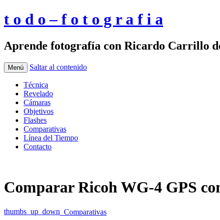
t o d o – f o t o g r a f i a
Aprende fotografía con Ricardo Carrillo 
Saltar al contenido
Menú
Técnica
Revelado
Cámaras
Objetivos
Flashes
Comparativas
Línea del Tiempo
Contacto
Comparar Ricoh WG-4 GPS co
thumbs_up_down
Comparativas