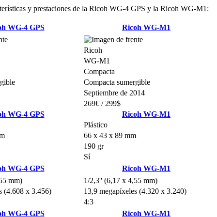
acterísticas y prestaciones de la Ricoh WG-4 GPS y la Ricoh WG-M1:
oh WG-4 GPS
Ricoh WG-M1
Ricoh
WG-M1
Compacta
gible
Compacta sumergible
Septiembre de 2014
269€ / 299$
oh WG-4 GPS
Ricoh WG-M1
Plástico
mm
66 x 43 x 89 mm
190 gr
Sí
oh WG-4 GPS
Ricoh WG-M1
4,55 mm)
1/2,3'' (6,17 x 4,55 mm)
 (4.608 x 3.456)
13,9 megapíxeles (4.320 x 3.240)
4:3
oh WG-4 GPS
Ricoh WG-M1