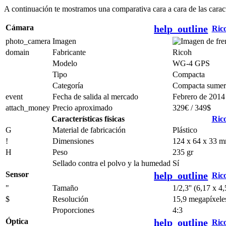
A continuación te mostramos una comparativa cara a cara de las car
Cámara
help_outline
Ric
photo_camera
Imagen
domain
Fabricante
Ricoh
Modelo
WG-4 GPS
Tipo
Compacta
Categoría
Compacta sumer
event
Fecha de salida al mercado
Febrero de 2014
attach_money
Precio aproximado
329€ / 349$
Características físicas
Ric
G
Material de fabricación
Plástico
!
Dimensiones
124 x 64 x 33 
H
Peso
235 gr
Sellado contra el polvo y la humedad
Sí
Sensor
help_outline
Ric
"
Tamaño
1/2,3'' (6,17 x 
$
Resolución
15,9 megapíxeles
Proporciones
4:3
Óptica
help_outline
Ric