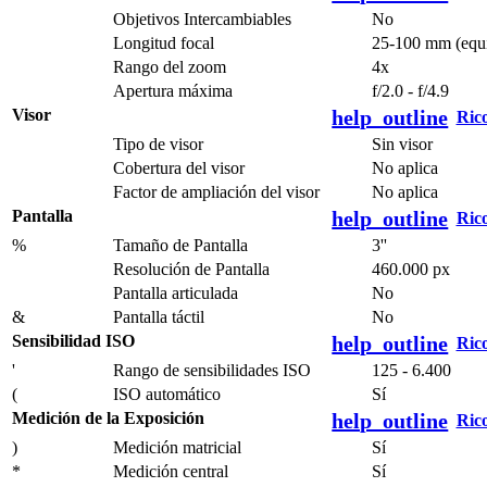
Objetivos Intercambiables
No
Longitud focal
25-100 mm (equi
Rango del zoom
4x
Apertura máxima
f/2.0 - f/4.9
Visor
help_outline
Ric
Tipo de visor
Sin visor
Cobertura del visor
No aplica
Factor de ampliación del visor
No aplica
Pantalla
help_outline
Ric
%
Tamaño de Pantalla
3''
Resolución de Pantalla
460.000 px
Pantalla articulada
No
&
Pantalla táctil
No
Sensibilidad ISO
help_outline
Ric
'
Rango de sensibilidades ISO
125 - 6.400
(
ISO automático
Sí
Medición de la Exposición
help_outline
Ric
)
Medición matricial
Sí
*
Medición central
Sí