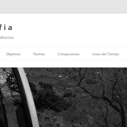
f i a
 Albornoz
Saltar
al
Objetivos
Flashes
Comparativas
Línea del Tiempo
contenido