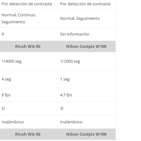
Por detección de contraste
Por detección de contraste
Normal, Continuo,
Normal, Seguimiento
Seguimiento
9
Sin información
Ricoh WG-50
Nikon Coolpix W100
1/4000 seg
1/2000 seg
4 seg
1 seg
8 fps
4,7 fps
Sí
Sí
Inalámbrico
Inalámbrico
Ricoh WG-50
Nikon Coolpix W100