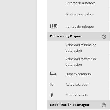
Sistema de autofoco
Modos de autofoco
2
Puntos de enfoque
Obturador y Disparo
help_outline
Velocidad mínima de
obturación
Velocidad máxima de
obturación
4
Disparo continuo
6
Autodisparador
3
Control remoto
Estabilización de Imagen
help_outline