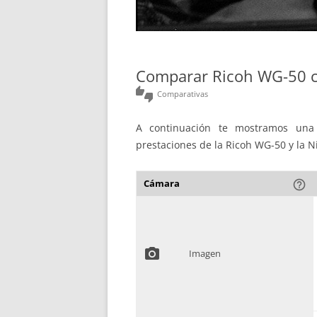
Comparar Ricoh WG-50 
thumbs_up_down
Comparativas
A continuación te mostramos una 
prestaciones de la Ricoh WG-50 y la N
Cámara
help_outline
photo_camera
Imagen