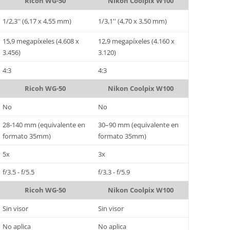
Ricoh WG-50
Nikon Coolpix W100
1/2,3'' (6,17 x 4,55 mm)
1/3,1'' (4,70 x 3,50 mm)
15,9 megapíxeles (4.608 x
12,9 megapíxeles (4.160 x
3.456)
3.120)
4:3
4:3
Ricoh WG-50
Nikon Coolpix W100
No
No
28-140 mm (equivalente en
30–90 mm (equivalente en
formato 35mm)
formato 35mm)
5x
3x
f/3.5 - f/5.5
f/3.3 - f/5.9
Ricoh WG-50
Nikon Coolpix W100
Sin visor
Sin visor
No aplica
No aplica