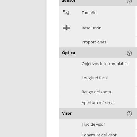
Sensor
help_outline
"
Tamaño
$
Resolución
Proporciones
Óptica
help_outline
Objetivos Intercambiables
Longitud focal
Rango del zoom
Apertura máxima
Visor
help_outline
Tipo de visor
Cobertura del visor