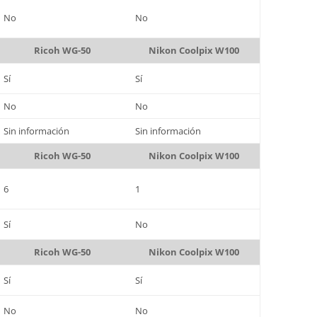
No
No
Ricoh WG-50
Nikon Coolpix W100
Sí
Sí
No
No
Sin información
Sin información
Ricoh WG-50
Nikon Coolpix W100
6
1
Sí
No
Ricoh WG-50
Nikon Coolpix W100
Sí
Sí
No
No