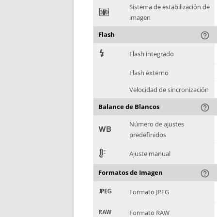
Sistema de estabilización de
F
imagen
Flash
help_outline
7
Flash integrado
Flash externo
Velocidad de sincronización
Balance de Blancos
help_outline
Número de ajustes
9
predefinidos
E
Ajuste manual
Formatos de Imagen
help_outline
:
Formato JPEG
;
Formato RAW