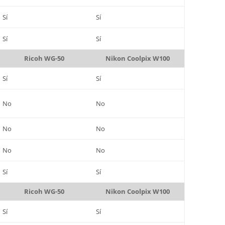
Sí
Sí
Sí
Sí
Ricoh WG-50
Nikon Coolpix W100
Sí
Sí
No
No
No
No
No
No
Sí
Sí
Ricoh WG-50
Nikon Coolpix W100
Sí
Sí