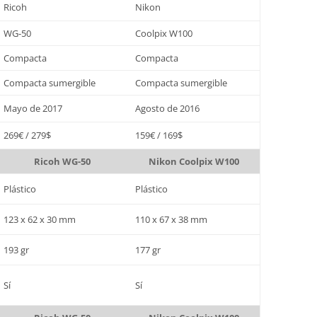
Ricoh
Nikon
WG-50
Coolpix W100
Compacta
Compacta
Compacta sumergible
Compacta sumergible
Mayo de 2017
Agosto de 2016
269€ / 279$
159€ / 169$
Ricoh WG-50
Nikon Coolpix W100
Plástico
Plástico
123 x 62 x 30 mm
110 x 67 x 38 mm
193 gr
177 gr
Sí
Sí