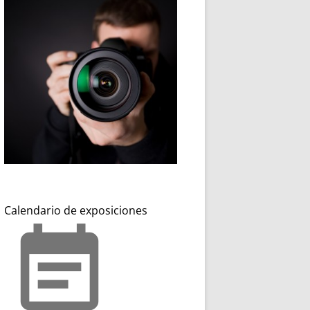
Calendario de exposiciones
event_note