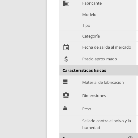
domain
Fabricante
Modelo
Tipo
Categoría
event
Fecha de salida al mercado
attach_money
Precio aproximado
Características físicas
G
Material de fabricación
!
Dimensiones
H
Peso
Sellado contra el polvo y la
humedad