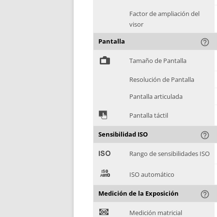
Factor de ampliación del
visor
Pantalla
help_outline
%
Tamaño de Pantalla
Resolución de Pantalla
Pantalla articulada
&
Pantalla táctil
Sensibilidad ISO
help_outline
'
Rango de sensibilidades ISO
(
ISO automático
Medición de la Exposición
help_outline
)
Medición matricial