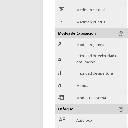
*
Medición central
+
Medición puntual
Modos de Exposición
help_outline
,
Modo programa
Prioridad de velocidad de
-
obturación
.
Prioridad de apertura
/
Manual
0
Modos de escena
Enfoque
help_outline
1
Autofoco