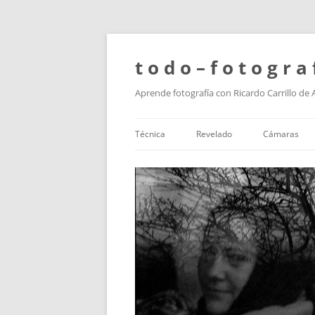
t o d o – f o t o g r a 
Aprende fotografía con Ricardo Carrillo de
Técnica
Revelado
Cámaras