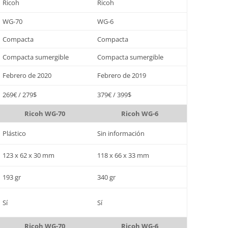
Ricoh
Ricoh
WG-70
WG-6
Compacta
Compacta
Compacta sumergible
Compacta sumergible
Febrero de 2020
Febrero de 2019
269€ / 279$
379€ / 399$
Ricoh WG-70
Ricoh WG-6
Plástico
Sin información
123 x 62 x 30 mm
118 x 66 x 33 mm
193 gr
340 gr
Sí
Sí
Ricoh WG-70
Ricoh WG-6