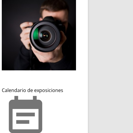
Calendario de exposiciones
event_note