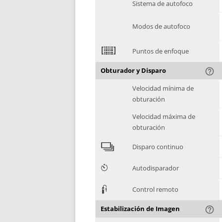
Sistema de autofoco
Modos de autofoco
2
Puntos de enfoque
Obturador y Disparo
help_outline
Velocidad mínima de
obturación
Velocidad máxima de
obturación
4
Disparo continuo
6
Autodisparador
3
Control remoto
Estabilización de Imagen
help_outline