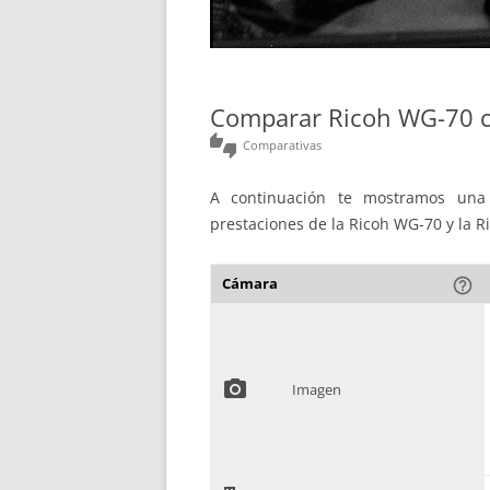
Comparar Ricoh WG-70 
thumbs_up_down
Comparativas
A continuación te mostramos una 
prestaciones de la Ricoh WG-70 y la R
Cámara
help_outline
photo_camera
Imagen