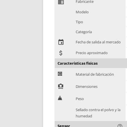
domain
Fabricante
Modelo
Tipo
Categoría
event
Fecha de salida al mercado
attach_money
Precio aproximado
Características físicas
G
Material de fabricación
!
Dimensiones
H
Peso
Sellado contra el polvo y la
humedad
Sensor
help_outline