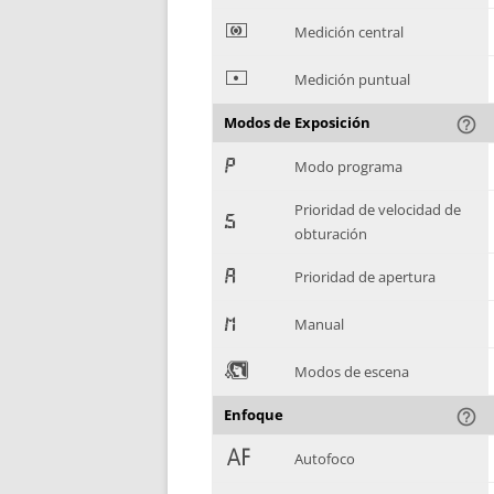
*
Medición central
+
Medición puntual
Modos de Exposición
help_outline
,
Modo programa
Prioridad de velocidad de
-
obturación
.
Prioridad de apertura
/
Manual
0
Modos de escena
Enfoque
help_outline
1
Autofoco