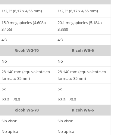
1/2,3'' (6,17 x 4,55 mm)
1/2,3'' (6,17 x 4,55 mm)
15,9 megapíxeles (4.608 x
20,1 megapíxeles (5.184 x
3.456)
3.888)
4:3
4:3
Ricoh WG-70
Ricoh WG-6
No
No
28-140 mm (equivalente en
28-140 mm (equivalente en
formato 35mm)
formato 35mm)
5x
5x
f/3.5 - f/5.5
f/3.5 - f/5.5
Ricoh WG-70
Ricoh WG-6
Sin visor
Sin visor
No aplica
No aplica