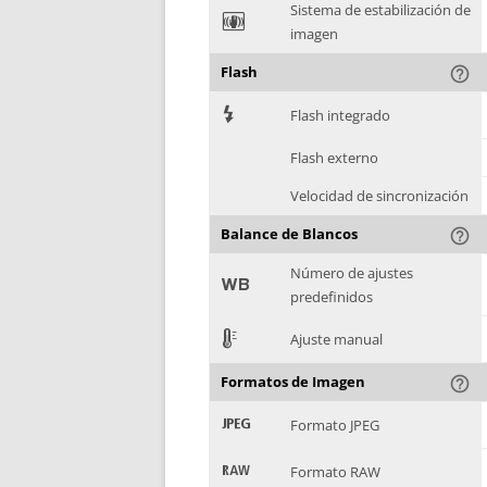
Sistema de estabilización de
F
imagen
Flash
help_outline
7
Flash integrado
Flash externo
Velocidad de sincronización
Balance de Blancos
help_outline
Número de ajustes
9
predefinidos
E
Ajuste manual
Formatos de Imagen
help_outline
:
Formato JPEG
;
Formato RAW