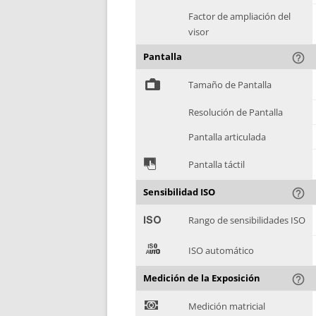
Factor de ampliación del
visor
Pantalla
help_outline
%
Tamaño de Pantalla
Resolución de Pantalla
Pantalla articulada
&
Pantalla táctil
Sensibilidad ISO
help_outline
'
Rango de sensibilidades ISO
(
ISO automático
Medición de la Exposición
help_outline
)
Medición matricial