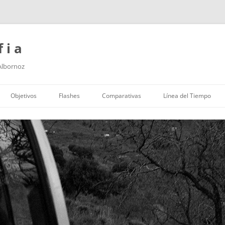
f i a
 Albornoz
Saltar
al
Objetivos
Flashes
Comparativas
Línea del Tiempo
contenido