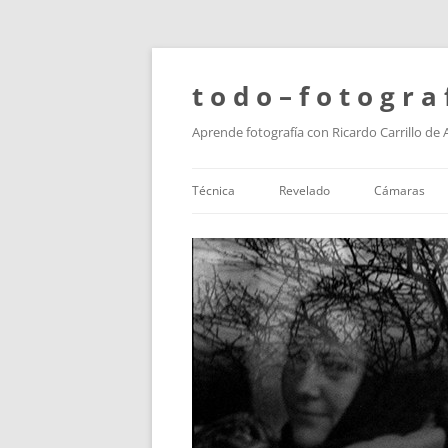
t o d o – f o t o g r a 
Aprende fotografía con Ricardo Carrillo de
Técnica
Revelado
Cámaras