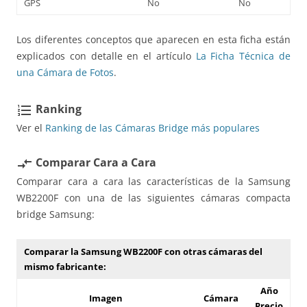
GPS
No
No
Los diferentes conceptos que aparecen en esta ficha están
explicados con detalle en el artículo
La Ficha Técnica de
una Cámara de Fotos
.
Ranking
format_list_numbered
Ver el
Ranking de las Cámaras Bridge más populares
Comparar Cara a Cara
compare_arrows
Comparar cara a cara las características de la Samsung
WB2200F con una de las siguientes cámaras compacta
bridge Samsung:
Comparar la Samsung WB2200F con otras cámaras del
mismo fabricante:
Año
Imagen
Cámara
Precio