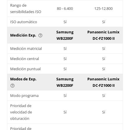
Rango de
80 - 6.400
125-12.800
sensibilidades ISO
ISO automático
Sí
Sí
Samsung
Panasonic Lumix
Medición Exp.
help_outline
WB2200F
DC-FZ1000 II
Medición matricial
Sí
Sí
Medición central
Sí
Sí
Medición puntual
Sí
Sí
Modos de Exp.
Samsung
Panasonic Lumix
WB2200F
DC-FZ1000 II
help_outline
Modo programa
Sí
Sí
Prioridad de
velocidad de
Sí
Sí
obturación
Prioridad de