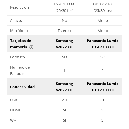
1.920 x 1.080
3.840 x 2.160
Resolución
(25/30 fps)
(25/30 fps)
Altavoz
No
Mono
Micrófono
Estéreo
Mono
Tarjetas de
Samsung
Panasonic Lumix
memoria
WB2200F
DC-FZ1000 II
help_outline
Formato
SD
SD
Número de
1
1
Ranuras
Samsung
Panasonic Lumix
Conectividad
WB2200F
DC-FZ1000 II
USB
2.0
2.0
HDMI
Sí
Sí
Wi-Fi
Sí
Sí