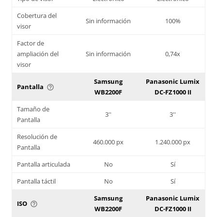
Cobertura del
Sin información
100%
visor
Factor de
ampliación del
Sin información
0,74x
visor
Samsung
Panasonic Lumix
Pantalla
help_outline
WB2200F
DC-FZ1000 II
Tamaño de
3''
3''
Pantalla
Resolución de
460.000 px
1.240.000 px
Pantalla
Pantalla articulada
No
Sí
Pantalla táctil
No
Sí
Samsung
Panasonic Lumix
ISO
help_outline
WB2200F
DC-FZ1000 II