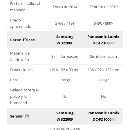
Fecha de salida al
Enero de 2014
Febrero de 2019
mercado
Precio
379€ / 419$
849€ / 899$
aproximado
Samsung
Panasonic Lumix
Carac. físicas
WB2200F
DC-FZ1000 II
Material de
Sin información
Sin información
fabricación
Dimensiones
119 x 122 x 99 mm
136 x 97 x 132 mm
Peso
708 gr
808 gr
Sellado contra el
polvo y la
No
No
humedad
Samsung
Panasonic Lumix
Sensor
help_outline
WB2200F
DC-FZ1000 II
1/2,3'' (6,17 x 4,55