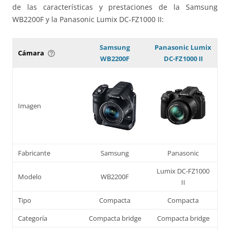
de las características y prestaciones de la Samsung
WB2200F y la Panasonic Lumix DC-FZ1000 II:
Samsung
Panasonic Lumix
Cámara
help_outline
WB2200F
DC-FZ1000 II
Imagen
Fabricante
Samsung
Panasonic
Lumix DC-FZ1000
Modelo
WB2200F
II
Tipo
Compacta
Compacta
Categoría
Compacta bridge
Compacta bridge