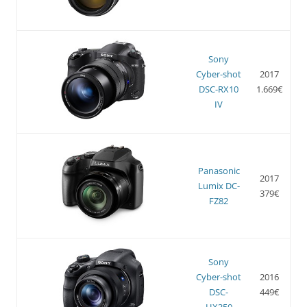
Sony
Cyber-shot
2017
DSC-RX10
1.669€
IV
Panasonic
2017
Lumix DC-
379€
FZ82
Sony
Cyber-shot
2016
DSC-
449€
HX350