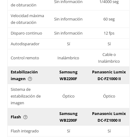
Sin información
1/4000 seg
de obturación
Velocidad máxima
Sin información
60 seg
de obturación
Disparo continuo
Sin información
12 fps
Autodisparador
Sí
Sí
Cable o
Control remoto
Inalámbrico
Inalámbrico
Estabilización
Samsung
Panasonic Lumix
imagen
WB2200F
DC-FZ1000 II
help_outline
Sistema de
estabilización de
Óptico
Óptico
imagen
Samsung
Panasonic Lumix
Flash
help_outline
WB2200F
DC-FZ1000 II
Flash integrado
Sí
Sí