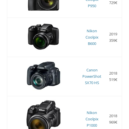
729€
P950
Nikon
2019
Coolpix
359€
B600
Canon
2018
PowerShot
519€
SX70 HS
Nikon
2018
Coolpix
969€
P1000