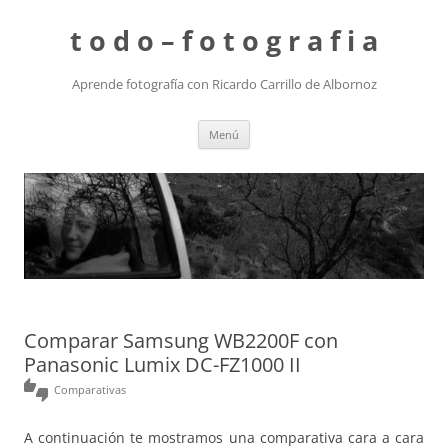
t o d o – f o t o g r a f i a
Aprende fotografía con Ricardo Carrillo de Albornoz
Saltar
Menú
al
contenido
Comparar Samsung WB2200F con
Panasonic Lumix DC-FZ1000 II
thumbs_up_down
Comparativas
A continuación te mostramos una comparativa cara a cara