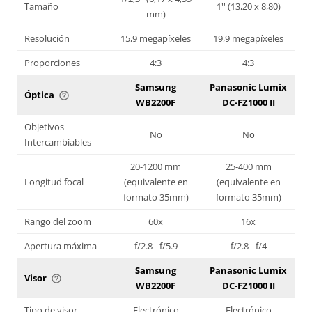
Tamaño
1'' (13,20 x 8,80)
mm)
Resolución
15,9 megapíxeles
19,9 megapíxeles
Proporciones
4:3
4:3
Samsung
Panasonic Lumix
Óptica
help_outline
WB2200F
DC-FZ1000 II
Objetivos
No
No
Intercambiables
20-1200 mm
25-400 mm
Longitud focal
(equivalente en
(equivalente en
formato 35mm)
formato 35mm)
Rango del zoom
60x
16x
Apertura máxima
f/2.8 - f/5.9
f/2.8 - f/4
Samsung
Panasonic Lumix
Visor
help_outline
WB2200F
DC-FZ1000 II
Tipo de visor
Electrónico
Electrónico