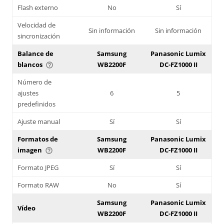
Flash externo
No
Sí
Velocidad de
Sin información
Sin información
sincronización
Balance de
Samsung
Panasonic Lumix
blancos
WB2200F
DC-FZ1000 II
help_outline
Número de
ajustes
6
5
predefinidos
Ajuste manual
Sí
Sí
Formatos de
Samsung
Panasonic Lumix
imagen
WB2200F
DC-FZ1000 II
help_outline
Formato JPEG
Sí
Sí
Formato RAW
No
Sí
Samsung
Panasonic Lumix
Vídeo
WB2200F
DC-FZ1000 II