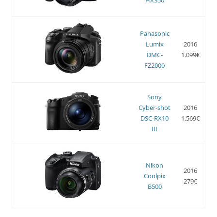
Panasonic
Lumix
2016
DMC-
1.099€
FZ2000
Sony
Cyber-shot
2016
DSC-RX10
1.569€
III
Nikon
2016
Coolpix
279€
B500