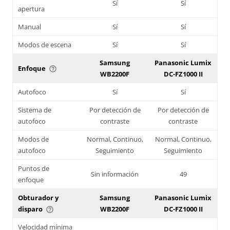
Sí
Sí
apertura
Manual
Sí
Sí
Modos de escena
Sí
Sí
Samsung
Panasonic Lumix
Enfoque
help_outline
WB2200F
DC-FZ1000 II
Autofoco
Sí
Sí
Sistema de
Por detección de
Por detección de
autofoco
contraste
contraste
Modos de
Normal, Continuo,
Normal, Continuo,
autofoco
Seguimiento
Seguimiento
Puntos de
Sin información
49
enfoque
Obturador y
Samsung
Panasonic Lumix
disparo
WB2200F
DC-FZ1000 II
help_outline
Velocidad mínima