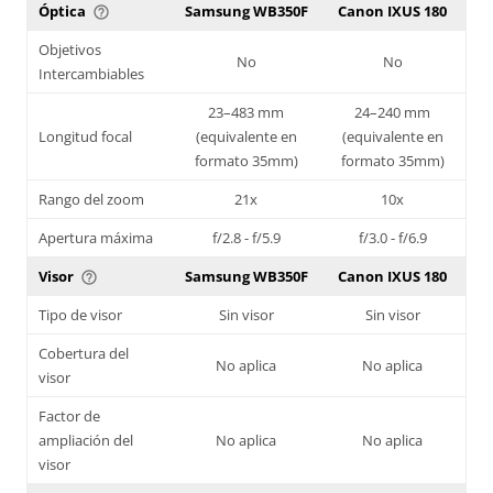
Óptica
Samsung WB350F
Canon IXUS 180
help_outline
Objetivos
No
No
Intercambiables
23–483 mm
24–240 mm
Longitud focal
(equivalente en
(equivalente en
formato 35mm)
formato 35mm)
Rango del zoom
21x
10x
Apertura máxima
f/2.8 - f/5.9
f/3.0 - f/6.9
Visor
Samsung WB350F
Canon IXUS 180
help_outline
Tipo de visor
Sin visor
Sin visor
Cobertura del
No aplica
No aplica
visor
Factor de
ampliación del
No aplica
No aplica
visor