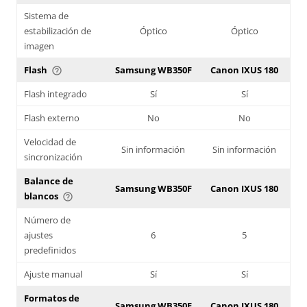
Sistema de
estabilización de
Óptico
Óptico
imagen
Flash
Samsung WB350F
Canon IXUS 180
help_outline
Flash integrado
Sí
Sí
Flash externo
No
No
Velocidad de
Sin información
Sin información
sincronización
Balance de
Samsung WB350F
Canon IXUS 180
blancos
help_outline
Número de
ajustes
6
5
predefinidos
Ajuste manual
Sí
Sí
Formatos de
Samsung WB350F
Canon IXUS 180