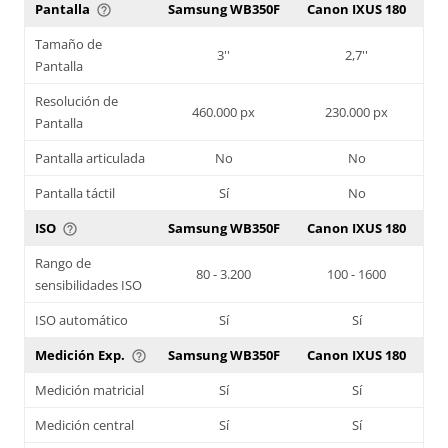
Pantalla
Samsung WB350F
Canon IXUS 180
help_outline
Tamaño de
3''
2,7''
Pantalla
Resolución de
460.000 px
230.000 px
Pantalla
Pantalla articulada
No
No
Pantalla táctil
Sí
No
ISO
Samsung WB350F
Canon IXUS 180
help_outline
Rango de
80 - 3.200
100 - 1600
sensibilidades ISO
ISO automático
Sí
Sí
Medición Exp.
Samsung WB350F
Canon IXUS 180
help_outline
Medición matricial
Sí
Sí
Medición central
Sí
Sí