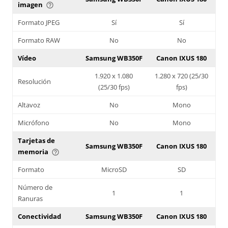
imagen
help_outline
Formato JPEG
Sí
Sí
Formato RAW
No
No
Vídeo
Samsung WB350F
Canon IXUS 180
1.920 x 1.080
1.280 x 720 (25/30
Resolución
(25/30 fps)
fps)
Altavoz
No
Mono
Micrófono
No
Mono
Tarjetas de
Samsung WB350F
Canon IXUS 180
memoria
help_outline
Formato
MicroSD
SD
Número de
1
1
Ranuras
Conectividad
Samsung WB350F
Canon IXUS 180