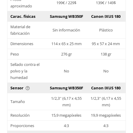
199€ / 229$
139€ / 149$
aproximado
Carac. físicas
Samsung WB350F
Canon IXUS 180
Material de
Sin información
Plástico
fabricación
Dimensiones
114 x 65 x 25 mm
95 x 57 x 24 mm
Peso
276 gr
138 gr
Sellado contra el
polvo y la
No
No
humedad
Sensor
Samsung WB350F
Canon IXUS 180
help_outline
1/2,3'' (6,17 x 4,55
1/2,3'' (6,17 x 4,55
Tamaño
mm)
mm)
Resolución
15,9 megapíxeles
19,9 megapíxeles
Proporciones
4:3
4:3