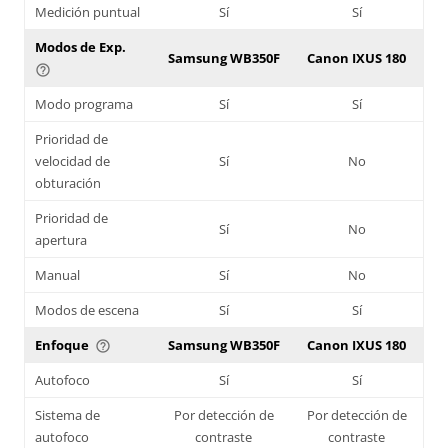
Medición puntual
Sí
Sí
Modos de Exp.
Samsung WB350F
Canon IXUS 180
help_outline
Modo programa
Sí
Sí
Prioridad de
velocidad de
Sí
No
obturación
Prioridad de
Sí
No
apertura
Manual
Sí
No
Modos de escena
Sí
Sí
Enfoque
Samsung WB350F
Canon IXUS 180
help_outline
Autofoco
Sí
Sí
Sistema de
Por detección de
Por detección de
autofoco
contraste
contraste