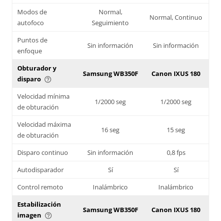
Modos de
Normal,
Normal, Continuo
autofoco
Seguimiento
Puntos de
Sin información
Sin información
enfoque
Obturador y
Samsung WB350F
Canon IXUS 180
disparo
help_outline
Velocidad mínima
1/2000 seg
1/2000 seg
de obturación
Velocidad máxima
16 seg
15 seg
de obturación
Disparo continuo
Sin información
0,8 fps
Autodisparador
Sí
Sí
Control remoto
Inalámbrico
Inalámbrico
Estabilización
Samsung WB350F
Canon IXUS 180
imagen
help_outline