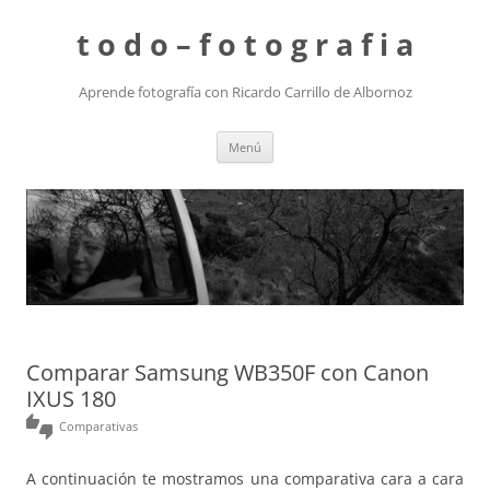
t o d o – f o t o g r a f i a
Aprende fotografía con Ricardo Carrillo de Albornoz
Saltar
Menú
al
contenido
Comparar Samsung WB350F con Canon
IXUS 180
thumbs_up_down
Comparativas
A continuación te mostramos una comparativa cara a cara