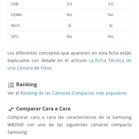
USB
2.0
2.0
HDMI
No
No
Wi-Fi
Sí
Sí
GPS
No
No
Los diferentes conceptos que aparecen en esta ficha están
explicados con detalle en el artículo
La Ficha Técnica de
una Cámara de Fotos
.
Ranking
format_list_numbered
Ver el
Ranking de las Cámaras Compactas más populares
Comparar Cara a Cara
compare_arrows
Comparar cara a cara las características de la Samsung
WB350F con una de las siguientes cámaras compacta
Samsung: