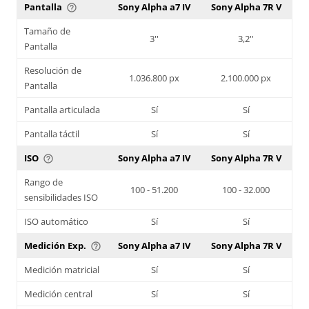
Pantalla
Sony Alpha a7 IV
Sony Alpha 7R V
help_outline
Tamaño de
3''
3,2''
Pantalla
Resolución de
1.036.800 px
2.100.000 px
Pantalla
Pantalla articulada
Sí
Sí
Pantalla táctil
Sí
Sí
ISO
Sony Alpha a7 IV
Sony Alpha 7R V
help_outline
Rango de
100 - 51.200
100 - 32.000
sensibilidades ISO
ISO automático
Sí
Sí
Medición Exp.
Sony Alpha a7 IV
Sony Alpha 7R V
help_outline
Medición matricial
Sí
Sí
Medición central
Sí
Sí