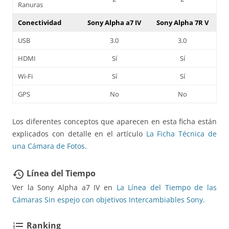
Ranuras
Conectividad
Sony Alpha a7 IV
Sony Alpha 7R V
USB
3.0
3.0
HDMI
Sí
Sí
Wi-Fi
Sí
Sí
GPS
No
No
Los diferentes conceptos que aparecen en esta ficha están
explicados con detalle en el artículo
La Ficha Técnica de
una Cámara de Fotos
.
Línea del Tiempo
restore
Ver la Sony Alpha a7 IV en
La Línea del Tiempo de las
Cámaras Sin espejo con objetivos Intercambiables Sony.
Ranking
format_list_numbered