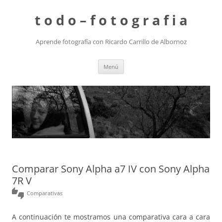
t o d o – f o t o g r a f i a
Aprende fotografía con Ricardo Carrillo de Albornoz
Saltar
Menú
al
contenido
Comparar Sony Alpha a7 IV con Sony Alpha
7R V
thumbs_up_down
Comparativas
A continuación te mostramos una comparativa cara a cara