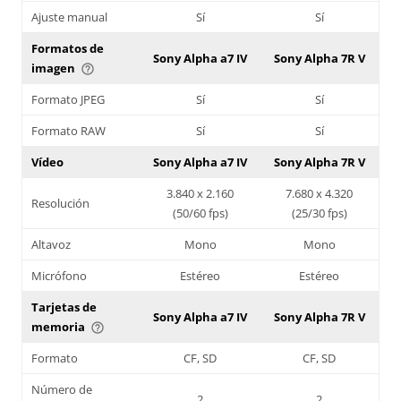
Ajuste manual
Sí
Sí
Formatos de
Sony Alpha a7 IV
Sony Alpha 7R V
imagen
help_outline
Formato JPEG
Sí
Sí
Formato RAW
Sí
Sí
Vídeo
Sony Alpha a7 IV
Sony Alpha 7R V
3.840 x 2.160
7.680 x 4.320
Resolución
(50/60 fps)
(25/30 fps)
Altavoz
Mono
Mono
Micrófono
Estéreo
Estéreo
Tarjetas de
Sony Alpha a7 IV
Sony Alpha 7R V
memoria
help_outline
Formato
CF, SD
CF, SD
Número de
2
2