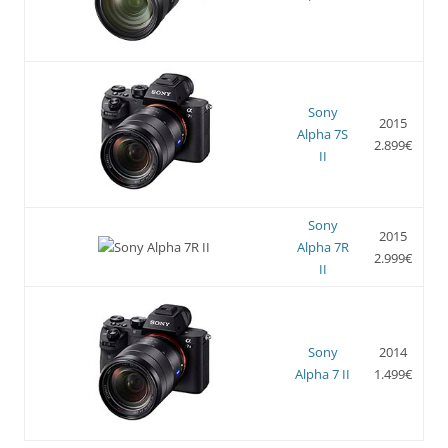
Sony
2015
Alpha 7S
2.899€
II
Sony
2015
Alpha 7R
2.999€
II
Sony
2014
Alpha 7 II
1.499€