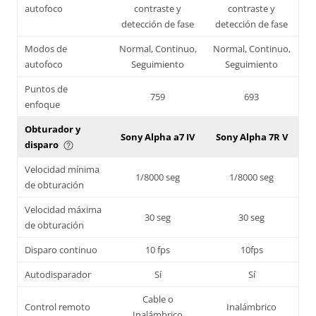
autofoco
contraste y
contraste y
detección de fase
detección de fase
Modos de
Normal, Continuo,
Normal, Continuo,
autofoco
Seguimiento
Seguimiento
Puntos de
759
693
enfoque
Obturador y
Sony Alpha a7 IV
Sony Alpha 7R V
disparo
help_outline
Velocidad mínima
1/8000 seg
1/8000 seg
de obturación
Velocidad máxima
30 seg
30 seg
de obturación
Disparo continuo
10 fps
10fps
Autodisparador
Sí
Sí
Cable o
Control remoto
Inalámbrico
Inalámbrico