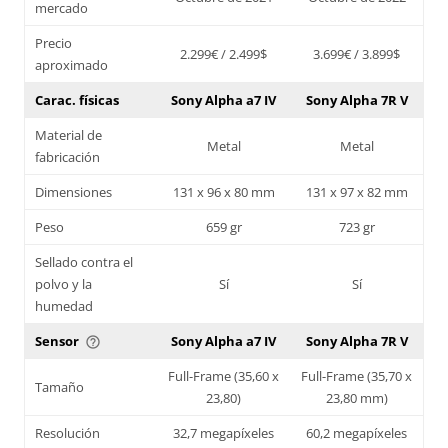
mercado
Precio
2.299€ / 2.499$
3.699€ / 3.899$
aproximado
Carac. físicas
Sony Alpha a7 IV
Sony Alpha 7R V
Material de
Metal
Metal
fabricación
Dimensiones
131 x 96 x 80 mm
131 x 97 x 82 mm
Peso
659 gr
723 gr
Sellado contra el
polvo y la
Sí
Sí
humedad
Sensor
Sony Alpha a7 IV
Sony Alpha 7R V
help_outline
Full-Frame (35,60 x
Full-Frame (35,70 x
Tamaño
23,80)
23,80 mm)
Resolución
32,7 megapíxeles
60,2 megapíxeles