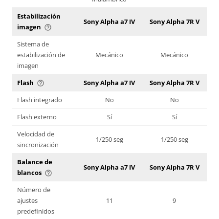
Estabilización
Sony Alpha a7 IV
Sony Alpha 7R V
imagen
help_outline
Sistema de
estabilización de
Mecánico
Mecánico
imagen
Flash
Sony Alpha a7 IV
Sony Alpha 7R V
help_outline
Flash integrado
No
No
Flash externo
Sí
Sí
Velocidad de
1/250 seg
1/250 seg
sincronización
Balance de
Sony Alpha a7 IV
Sony Alpha 7R V
blancos
help_outline
Número de
ajustes
11
9
predefinidos