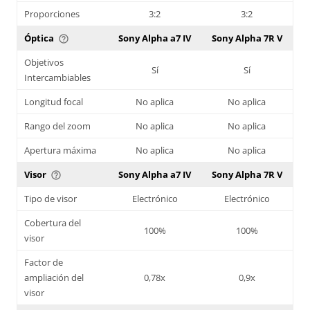
Proporciones
3:2
3:2
Óptica
Sony Alpha a7 IV
Sony Alpha 7R V
help_outline
Objetivos
Sí
Sí
Intercambiables
Longitud focal
No aplica
No aplica
Rango del zoom
No aplica
No aplica
Apertura máxima
No aplica
No aplica
Visor
Sony Alpha a7 IV
Sony Alpha 7R V
help_outline
Tipo de visor
Electrónico
Electrónico
Cobertura del
100%
100%
visor
Factor de
ampliación del
0,78x
0,9x
visor