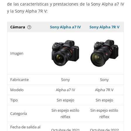
de las características y prestaciones de la Sony Alpha a7 IV
y la Sony Alpha 7R V:
Cámara
Sony Alpha a7 IV
Sony Alpha 7R V
help_outline
Imagen
Fabricante
Sony
Sony
Modelo
Alpha a7 IV
Alpha 7R V
Tipo
Sin espejo
Sin espejo
Sin espejo estilo
Sin espejo estilo
Categoría
réflex
réflex
Fecha de salida al
Octubre de 2021
Octubre de 2022