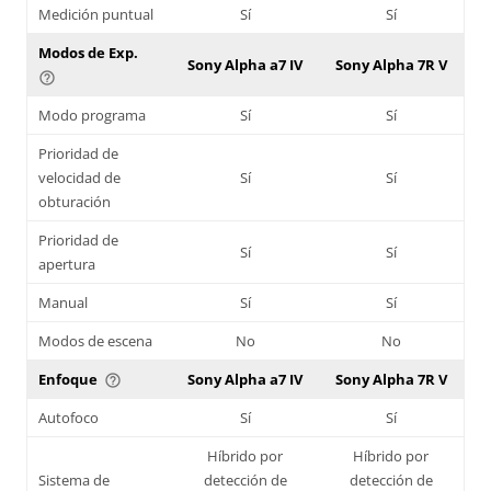
Medición puntual
Sí
Sí
Modos de Exp.
Sony Alpha a7 IV
Sony Alpha 7R V
help_outline
Modo programa
Sí
Sí
Prioridad de
velocidad de
Sí
Sí
obturación
Prioridad de
Sí
Sí
apertura
Manual
Sí
Sí
Modos de escena
No
No
Enfoque
Sony Alpha a7 IV
Sony Alpha 7R V
help_outline
Autofoco
Sí
Sí
Híbrido por
Híbrido por
Sistema de
detección de
detección de