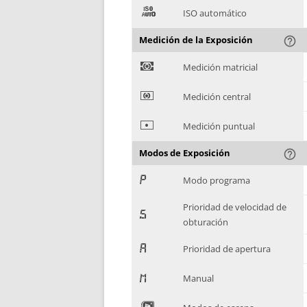
(
ISO automático
Medición de la Exposición
help_outline
)
Medición matricial
*
Medición central
+
Medición puntual
Modos de Exposición
help_outline
,
Modo programa
Prioridad de velocidad de
-
obturación
.
Prioridad de apertura
/
Manual