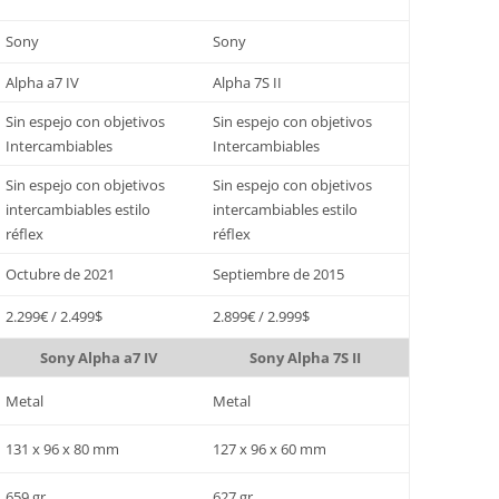
Sony
Sony
Alpha a7 IV
Alpha 7S II
Sin espejo con objetivos
Sin espejo con objetivos
Intercambiables
Intercambiables
Sin espejo con objetivos
Sin espejo con objetivos
intercambiables estilo
intercambiables estilo
réflex
réflex
Octubre de 2021
Septiembre de 2015
2.299€ / 2.499$
2.899€ / 2.999$
Sony Alpha a7 IV
Sony Alpha 7S II
Metal
Metal
131 x 96 x 80 mm
127 x 96 x 60 mm
659 gr
627 gr