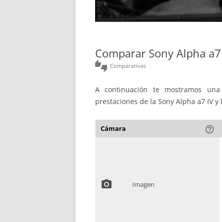
Comparar Sony Alpha a7 
thumbs_up_down
Comparativas
A continuación te mostramos una 
prestaciones de la Sony Alpha a7 IV y l
Cámara
help_outline
photo_camera
Imagen