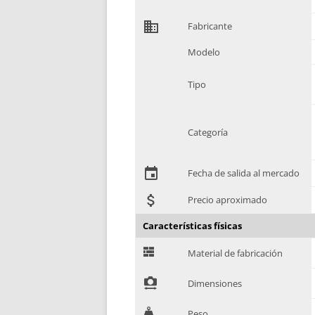
domain
Fabricante
Modelo
Tipo
Categoría
event
Fecha de salida al mercado
attach_money
Precio aproximado
Características físicas
G
Material de fabricación
!
Dimensiones
H
Peso