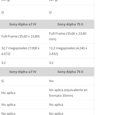
Sí
Sí
Sony Alpha a7 IV
Sony Alpha 7S II
Full-Frame (35,60 x 23,80
Full-Frame (35,60 x 23,80)
mm)
32,7 megapíxeles (7.008 x
12,2 megapíxeles (4.240 x
4.672)
2.832)
3:2
3:2
Sony Alpha a7 IV
Sony Alpha 7S II
Sí
No
No aplica (equivalente en
No aplica
formato 35mm)
No aplica
No aplica
No aplica
No aplica