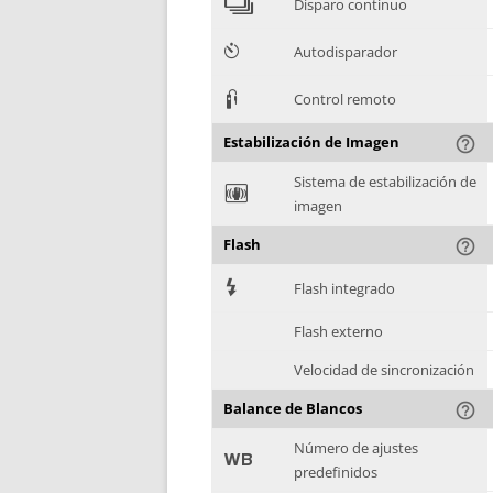
4
Disparo continuo
6
Autodisparador
3
Control remoto
Estabilización de Imagen
help_outline
Sistema de estabilización de
F
imagen
Flash
help_outline
7
Flash integrado
Flash externo
Velocidad de sincronización
Balance de Blancos
help_outline
Número de ajustes
9
predefinidos