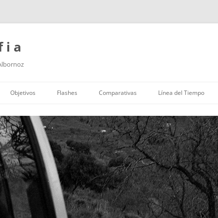
f i a
 Albornoz
Saltar
al
Objetivos
Flashes
Comparativas
Línea del Tiempo
contenido