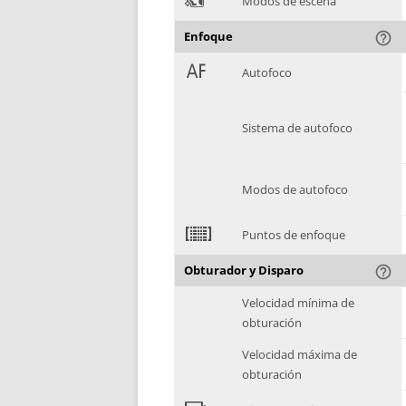
0
Modos de escena
Enfoque
help_outline
1
Autofoco
Sistema de autofoco
Modos de autofoco
2
Puntos de enfoque
Obturador y Disparo
help_outline
Velocidad mínima de
obturación
Velocidad máxima de
obturación