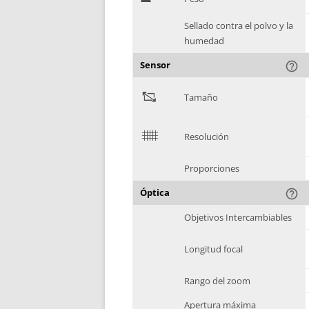
Sellado contra el polvo y la
humedad
Sensor
help_outline
"
Tamaño
$
Resolución
Proporciones
Óptica
help_outline
Objetivos Intercambiables
Longitud focal
Rango del zoom
Apertura máxima