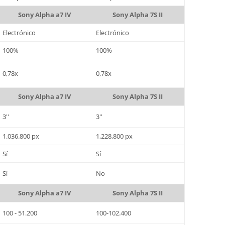
Sony Alpha a7 IV
Sony Alpha 7S II
Electrónico
Electrónico
100%
100%
0,78x
0,78x
Sony Alpha a7 IV
Sony Alpha 7S II
3''
3''
1.036.800 px
1,228,800 px
Sí
Sí
Sí
No
Sony Alpha a7 IV
Sony Alpha 7S II
100 - 51.200
100-102.400