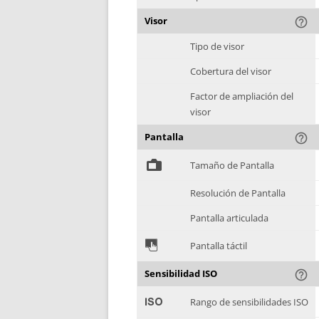
Visor
help_outline
Tipo de visor
Cobertura del visor
Factor de ampliación del
visor
Pantalla
help_outline
%
Tamaño de Pantalla
Resolución de Pantalla
Pantalla articulada
&
Pantalla táctil
Sensibilidad ISO
help_outline
'
Rango de sensibilidades ISO