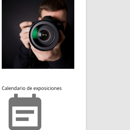
Calendario de exposiciones
event_note