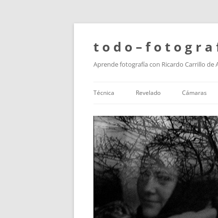
t o d o – f o t o g r a 
Aprende fotografía con Ricardo Carrillo de
Técnica
Revelado
Cámaras