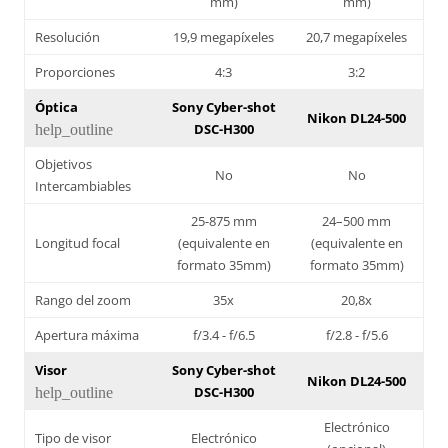
mm)
mm)
Resolución
19,9 megapíxeles
20,7 megapíxeles
Proporciones
4:3
3:2
Óptica
Sony Cyber-shot
Nikon DL24-500
DSC-H300
help_outline
Objetivos
No
No
Intercambiables
25-875 mm
24–500 mm
Longitud focal
(equivalente en
(equivalente en
formato 35mm)
formato 35mm)
Rango del zoom
35x
20,8x
Apertura máxima
f/3.4 - f/6.5
f/2.8 - f/5.6
Visor
Sony Cyber-shot
Nikon DL24-500
DSC-H300
help_outline
Electrónico
Tipo de visor
Electrónico