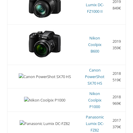
2019
Lumix DC-
849€
FZ1000 II
Nikon
2019
Coolpix
359€
B600
Canon
2018
PowerShot
519€
SX70 HS
Nikon
2018
Coolpix
969€
P1000
Panasonic
2017
Lumix DC-
379€
FZ82