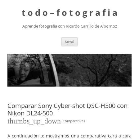
t o d o – f o t o g r a f i a
Aprende fotografía con Ricardo Carrillo de Albornoz
Saltar
Menú
al
contenido
Comparar Sony Cyber-shot DSC-H300 con
Nikon DL24-500
thumbs_up_down
Comparativas
A continuación te mostramos una comparativa cara a cara