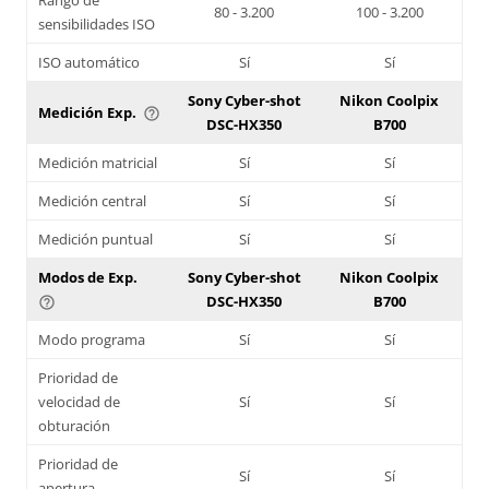
80 - 3.200
100 - 3.200
sensibilidades ISO
ISO automático
Sí
Sí
Sony Cyber-shot
Nikon Coolpix
Medición Exp.
help_outline
DSC-HX350
B700
Medición matricial
Sí
Sí
Medición central
Sí
Sí
Medición puntual
Sí
Sí
Modos de Exp.
Sony Cyber-shot
Nikon Coolpix
DSC-HX350
B700
help_outline
Modo programa
Sí
Sí
Prioridad de
velocidad de
Sí
Sí
obturación
Prioridad de
Sí
Sí
apertura