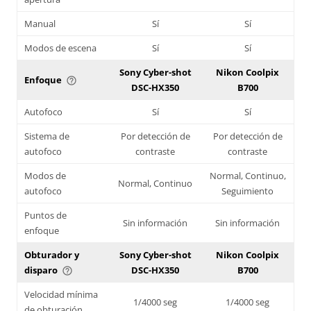
Manual
Sí
Sí
Modos de escena
Sí
Sí
Sony Cyber-shot
Nikon Coolpix
Enfoque
help_outline
DSC-HX350
B700
Autofoco
Sí
Sí
Sistema de
Por detección de
Por detección de
autofoco
contraste
contraste
Modos de
Normal, Continuo,
Normal, Continuo
autofoco
Seguimiento
Puntos de
Sin información
Sin información
enfoque
Obturador y
Sony Cyber-shot
Nikon Coolpix
disparo
DSC-HX350
B700
help_outline
Velocidad mínima
1/4000 seg
1/4000 seg
de obturación