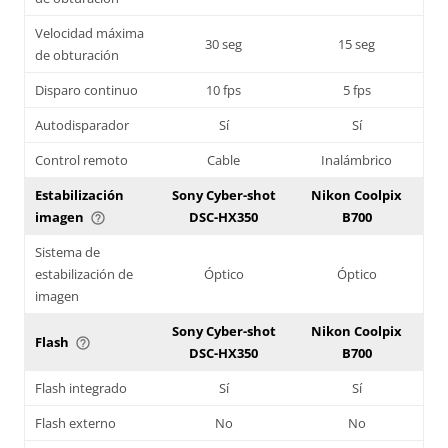
Velocidad máxima
30 seg
15 seg
de obturación
Disparo continuo
10 fps
5 fps
Autodisparador
Sí
Sí
Control remoto
Cable
Inalámbrico
Estabilización
Sony Cyber-shot
Nikon Coolpix
imagen
DSC-HX350
B700
help_outline
Sistema de
estabilización de
Óptico
Óptico
imagen
Sony Cyber-shot
Nikon Coolpix
Flash
help_outline
DSC-HX350
B700
Flash integrado
Sí
Sí
Flash externo
No
No