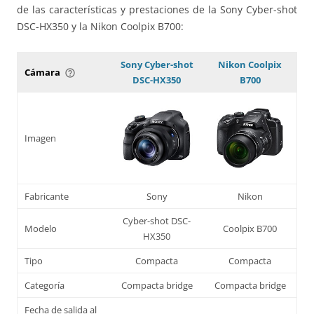
de las características y prestaciones de la Sony Cyber-shot
DSC-HX350 y la Nikon Coolpix B700:
Sony Cyber-shot
Nikon Coolpix
Cámara
help_outline
DSC-HX350
B700
Imagen
Fabricante
Sony
Nikon
Cyber-shot DSC-
Modelo
Coolpix B700
HX350
Tipo
Compacta
Compacta
Categoría
Compacta bridge
Compacta bridge
Fecha de salida al