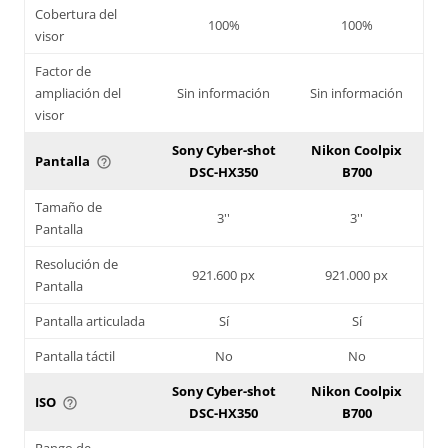
Cobertura del
100%
100%
visor
Factor de
ampliación del
Sin información
Sin información
visor
Sony Cyber-shot
Nikon Coolpix
Pantalla
help_outline
DSC-HX350
B700
Tamaño de
3''
3''
Pantalla
Resolución de
921.600 px
921.000 px
Pantalla
Pantalla articulada
Sí
Sí
Pantalla táctil
No
No
Sony Cyber-shot
Nikon Coolpix
ISO
help_outline
DSC-HX350
B700
Rango de