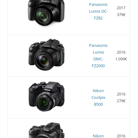
Panasonic
2017
Lumix DC-
379€
FZ82
Panasonic
Lumix
2016
DMC-
1.099€
FZ2000
Nikon
2016
Coolpix
279€
B500
Nikon
2016