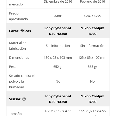
Diciembre de 2016
Febrero de 2016
mercado
Precio
449€
479€ / 499$
aproximado
Sony Cyber-shot
Nikon Coolpix
Carac. físicas
DSC-HX350
B700
Material de
Sin información
Sin información
fabricación
Dimensiones
130 x 93 x 103 mm
125 x 85 x 107 mm
Peso
652 gr
565 gr
Sellado contra el
polvo y la
No
No
humedad
Sony Cyber-shot
Nikon Coolpix
Sensor
help_outline
DSC-HX350
B700
1/2,3'' (6.17 x 4.55
1/2,3'' (6.17 x 4.55
Tamaño