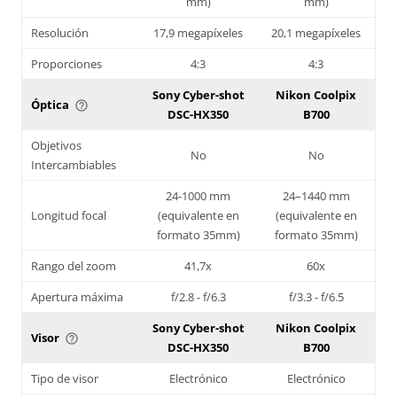
mm)
mm)
Resolución
17,9 megapíxeles
20,1 megapíxeles
Proporciones
4:3
4:3
Sony Cyber-shot
Nikon Coolpix
Óptica
help_outline
DSC-HX350
B700
Objetivos
No
No
Intercambiables
24-1000 mm
24–1440 mm
Longitud focal
(equivalente en
(equivalente en
formato 35mm)
formato 35mm)
Rango del zoom
41,7x
60x
Apertura máxima
f/2.8 - f/6.3
f/3.3 - f/6.5
Sony Cyber-shot
Nikon Coolpix
Visor
help_outline
DSC-HX350
B700
Tipo de visor
Electrónico
Electrónico