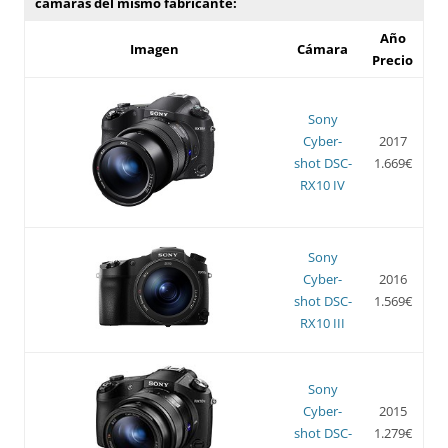
cámaras del mismo fabricante:
Año
Imagen
Cámara
Precio
Sony
Cyber-
2017
shot DSC-
1.669€
RX10 IV
Sony
Cyber-
2016
shot DSC-
1.569€
RX10 III
Sony
Cyber-
2015
shot DSC-
1.279€