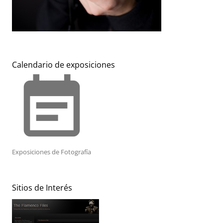
Calendario de exposiciones
event_note
Exposiciones de Fotografía
Sitios de Interés