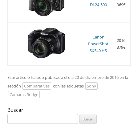
DL24-500
969€
Canon
2016
PowerShot
379€
SX540 HS
Este artículo ha sido publicado el día 20 de diciembre de 2016 en la
sección
Comparativas
con las etiquetas
Sony
Cámaras Bridge
Buscar
Buscar: