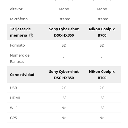
Altavoz
Mono
Mono
Micrófono
Estéreo
Estéreo
Tarjetas de
Sony Cyber-shot
Nikon Coolpix
memoria
DSC-HX350
B700
help_outline
Formato
SD
SD
Número de
1
1
Ranuras
Sony Cyber-shot
Nikon Coolpix
Conectividad
DSC-HX350
B700
USB
2.0
2.0
HDMI
Sí
Sí
Wi-Fi
No
Sí
GPS
No
No