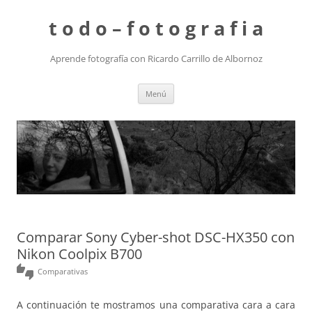
t o d o – f o t o g r a f i a
Aprende fotografía con Ricardo Carrillo de Albornoz
Saltar
Menú
al
contenido
Comparar Sony Cyber-shot DSC-HX350 con
Nikon Coolpix B700
thumbs_up_down
Comparativas
A continuación te mostramos una comparativa cara a cara