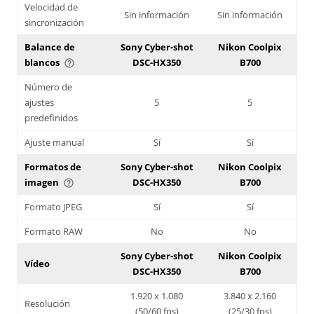
Velocidad de
Sin información
Sin información
sincronización
Balance de
Sony Cyber-shot
Nikon Coolpix
blancos
DSC-HX350
B700
help_outline
Número de
ajustes
5
5
predefinidos
Ajuste manual
Sí
Sí
Formatos de
Sony Cyber-shot
Nikon Coolpix
imagen
DSC-HX350
B700
help_outline
Formato JPEG
Sí
Sí
Formato RAW
No
No
Sony Cyber-shot
Nikon Coolpix
Vídeo
DSC-HX350
B700
1.920 x 1.080
3.840 x 2.160
Resolución
(50/60 fps)
(25/30 fps)