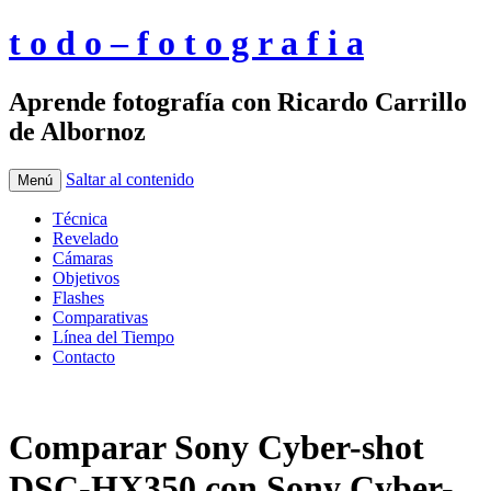
t o d o – f o t o g r a f i a
Aprende fotografía con Ricardo Carrillo
de Albornoz
Saltar al contenido
Menú
Técnica
Revelado
Cámaras
Objetivos
Flashes
Comparativas
Línea del Tiempo
Contacto
Comparar Sony Cyber-shot
DSC-HX350 con Sony Cyber-