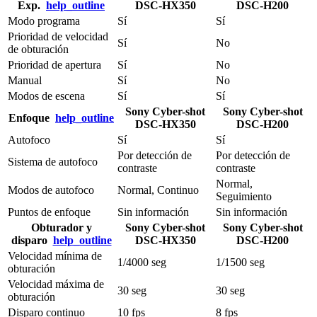
Exp.
help_outline
DSC-HX350
DSC-H200
Modo programa
Sí
Sí
Prioridad de velocidad
Sí
No
de obturación
Prioridad de apertura
Sí
No
Manual
Sí
No
Modos de escena
Sí
Sí
Sony Cyber-shot
Sony Cyber-shot
Enfoque
help_outline
DSC-HX350
DSC-H200
Autofoco
Sí
Sí
Por detección de
Por detección de
Sistema de autofoco
contraste
contraste
Normal,
Modos de autofoco
Normal, Continuo
Seguimiento
Puntos de enfoque
Sin información
Sin información
Obturador y
Sony Cyber-shot
Sony Cyber-shot
disparo
help_outline
DSC-HX350
DSC-H200
Velocidad mínima de
1/4000 seg
1/1500 seg
obturación
Velocidad máxima de
30 seg
30 seg
obturación
Disparo continuo
10 fps
8 fps