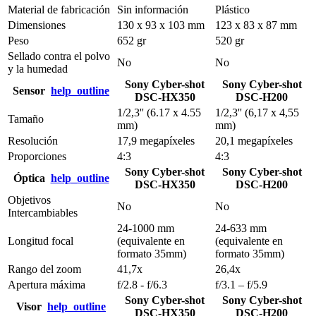
Material de fabricación
Sin información
Plástico
Dimensiones
130 x 93 x 103 mm
123 x 83 x 87 mm
Peso
652 gr
520 gr
Sellado contra el polvo
No
No
y la humedad
Sony Cyber-shot
Sony Cyber-shot
Sensor
help_outline
DSC-HX350
DSC-H200
1/2,3'' (6.17 x 4.55
1/2,3'' (6,17 x 4,55
Tamaño
mm)
mm)
Resolución
17,9 megapíxeles
20,1 megapíxeles
Proporciones
4:3
4:3
Sony Cyber-shot
Sony Cyber-shot
Óptica
help_outline
DSC-HX350
DSC-H200
Objetivos
No
No
Intercambiables
24-1000 mm
24-633 mm
Longitud focal
(equivalente en
(equivalente en
formato 35mm)
formato 35mm)
Rango del zoom
41,7x
26,4x
Apertura máxima
f/2.8 - f/6.3
f/3.1 – f/5.9
Sony Cyber-shot
Sony Cyber-shot
Visor
help_outline
DSC-HX350
DSC-H200