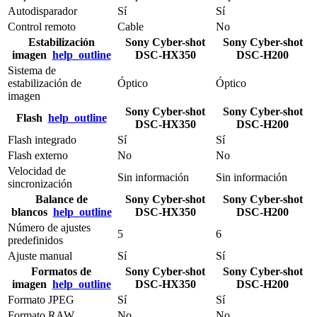
Autodisparador
Sí
Sí
Control remoto
Cable
No
Estabilización
Sony Cyber-shot
Sony Cyber-shot
imagen
help_outline
DSC-HX350
DSC-H200
Sistema de
estabilización de
Óptico
Óptico
imagen
Sony Cyber-shot
Sony Cyber-shot
Flash
help_outline
DSC-HX350
DSC-H200
Flash integrado
Sí
Sí
Flash externo
No
No
Velocidad de
Sin información
Sin información
sincronización
Balance de
Sony Cyber-shot
Sony Cyber-shot
blancos
help_outline
DSC-HX350
DSC-H200
Número de ajustes
5
6
predefinidos
Ajuste manual
Sí
Sí
Formatos de
Sony Cyber-shot
Sony Cyber-shot
imagen
help_outline
DSC-HX350
DSC-H200
Formato JPEG
Sí
Sí
Formato RAW
No
No