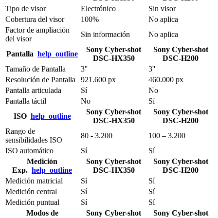
Tipo de visor
Electrónico
Sin visor
Cobertura del visor
100%
No aplica
Factor de ampliación
Sin información
No aplica
del visor
Sony Cyber-shot
Sony Cyber-shot
Pantalla
help_outline
DSC-HX350
DSC-H200
Tamaño de Pantalla
3''
3''
Resolución de Pantalla
921.600 px
460.000 px
Pantalla articulada
Sí
No
Pantalla táctil
No
Sí
Sony Cyber-shot
Sony Cyber-shot
ISO
help_outline
DSC-HX350
DSC-H200
Rango de
80 - 3.200
100 – 3.200
sensibilidades ISO
ISO automático
Sí
Sí
Medición
Sony Cyber-shot
Sony Cyber-shot
Exp.
help_outline
DSC-HX350
DSC-H200
Medición matricial
Sí
Sí
Medición central
Sí
Sí
Medición puntual
Sí
Sí
Modos de
Sony Cyber-shot
Sony Cyber-shot