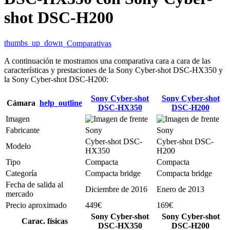
shot DSC-H200
thumbs_up_down
Comparativas
A continuación te mostramos una comparativa cara a cara de las
características y prestaciones de la Sony Cyber-shot DSC-HX350 y
la Sony Cyber-shot DSC-H200:
Sony Cyber-shot
Sony Cyber-shot
Cámara
help_outline
DSC-HX350
DSC-H200
Imagen
Fabricante
Sony
Sony
Cyber-shot DSC-
Cyber-shot DSC-
Modelo
HX350
H200
Tipo
Compacta
Compacta
Categoría
Compacta bridge
Compacta bridge
Fecha de salida al
Diciembre de 2016
Enero de 2013
mercado
Precio aproximado
449€
169€
Sony Cyber-shot
Sony Cyber-shot
Carac. físicas
DSC-HX350
DSC-H200