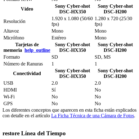
Sony Cyber-shot
Sony Cyber-shot
Vídeo
DSC-HX350
DSC-H200
1.920 x 1.080 (50/60
1.280 x 720 (25/30
Resolución
fps)
fps)
Altavoz
Mono
Mono
Micrófono
Estéreo
Mono
Tarjetas de
Sony Cyber-shot
Sony Cyber-shot
memoria
help_outline
DSC-HX350
DSC-H200
Formato
SD
SD, MS
Número de Ranuras
1
1
Sony Cyber-shot
Sony Cyber-shot
Conectividad
DSC-HX350
DSC-H200
USB
2.0
2.0
HDMI
Sí
No
Wi-Fi
No
No
GPS
No
No
Los diferentes conceptos que aparecen en esta ficha están explicados
con detalle en el artículo
La Ficha Técnica de una Cámara de Fotos
.
restore
Línea del Tiempo