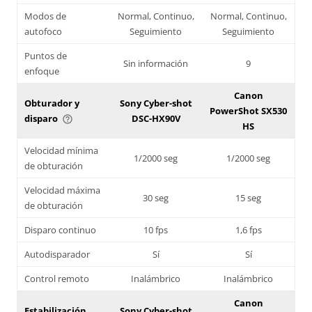
Modos de
Normal, Continuo,
Normal, Continuo,
autofoco
Seguimiento
Seguimiento
Puntos de
Sin información
9
enfoque
Canon
Obturador y
Sony Cyber-shot
PowerShot SX530
disparo
DSC-HX90V
help_outline
HS
Velocidad mínima
1/2000 seg
1/2000 seg
de obturación
Velocidad máxima
30 seg
15 seg
de obturación
Disparo continuo
10 fps
1,6 fps
Autodisparador
Sí
Sí
Control remoto
Inalámbrico
Inalámbrico
Canon
Estabilización
Sony Cyber-shot