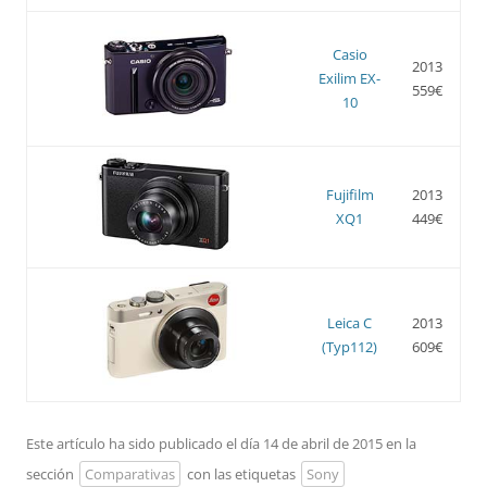
Casio
2013
Exilim EX-
559€
10
Fujifilm
2013
XQ1
449€
Leica C
2013
(Typ112)
609€
Este artículo ha sido publicado el día 14 de abril de 2015 en la
sección
Comparativas
con las etiquetas
Sony