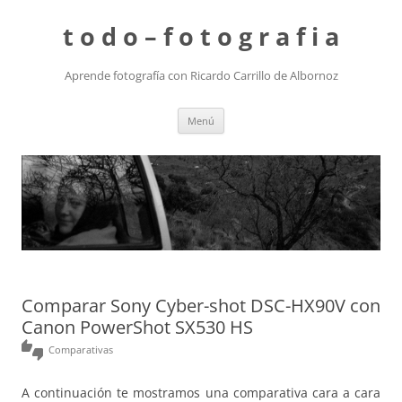
t o d o – f o t o g r a f i a
Aprende fotografía con Ricardo Carrillo de Albornoz
Saltar
Menú
al
contenido
Comparar Sony Cyber-shot DSC-HX90V con
Canon PowerShot SX530 HS
thumbs_up_down
Comparativas
A continuación te mostramos una comparativa cara a cara