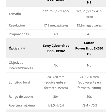
HS
1/2,3'' (6,17 x 4,55
1/2,3'' (6,17 x 4,55
Tamaño
mm)
mm)
Resolución
17,9 megapíxeles
15,9 magapíxeles
Proporciones
4:3
4:3
Canon
Sony Cyber-shot
Óptica
PowerShot SX530
help_outline
DSC-HX90V
HS
Objetivos
No
No
Intercambiables
24–720 mm
24–1200 mm
Longitud focal
(equivalente en
(equivalente en
formato 35mm)
formato 35mm)
Rango del zoom
30x
50x
Apertura máxima
f/3.5 - f/6.4
f/3.4 - f/6.5