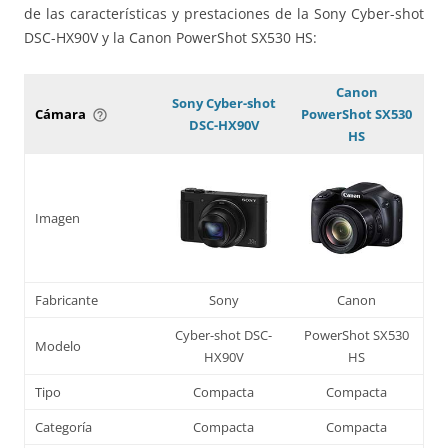
de las características y prestaciones de la Sony Cyber-shot
DSC-HX90V y la Canon PowerShot SX530 HS:
Canon
Sony Cyber-shot
Cámara
PowerShot SX530
help_outline
DSC-HX90V
HS
Imagen
Fabricante
Sony
Canon
Cyber-shot DSC-
PowerShot SX530
Modelo
HX90V
HS
Tipo
Compacta
Compacta
Categoría
Compacta
Compacta