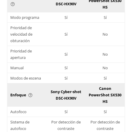
PowerShot SX530
DSC-HX90V
help_outline
HS
Modo programa
Sí
Sí
Prioridad de
velocidad de
Sí
No
obturación
Prioridad de
Sí
No
apertura
Manual
Sí
No
Modos de escena
Sí
Sí
Canon
Sony Cyber-shot
Enfoque
PowerShot SX530
help_outline
DSC-HX90V
HS
Autofoco
Sí
Sí
Sistema de
Por detección de
Por detección de
autofoco
contraste
contraste