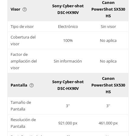
Canon
Sony Cyber-shot
Visor
PowerShot SX530
help_outline
DSC-HX90V
HS
Tipo de visor
Electrónico
Sin visor
Cobertura del
100%
No aplica
visor
Factor de
ampliación del
Sin información
No aplica
visor
Canon
Sony Cyber-shot
Pantalla
PowerShot SX530
help_outline
DSC-HX90V
HS
Tamaño de
3''
3''
Pantalla
Resolución de
921.000 px
461.000 px
Pantalla