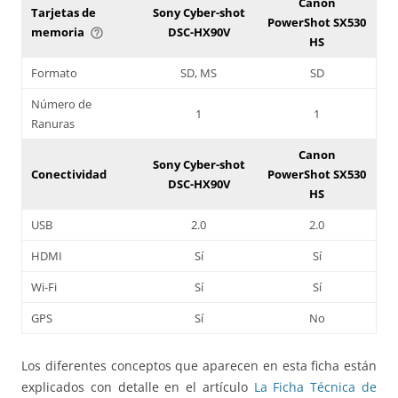
Canon
Tarjetas de
Sony Cyber-shot
PowerShot SX530
memoria
DSC-HX90V
help_outline
HS
Formato
SD, MS
SD
Número de
1
1
Ranuras
Canon
Sony Cyber-shot
Conectividad
PowerShot SX530
DSC-HX90V
HS
USB
2.0
2.0
HDMI
Sí
Sí
Wi-Fi
Sí
Sí
GPS
Sí
No
Los diferentes conceptos que aparecen en esta ficha están
explicados con detalle en el artículo
La Ficha Técnica de