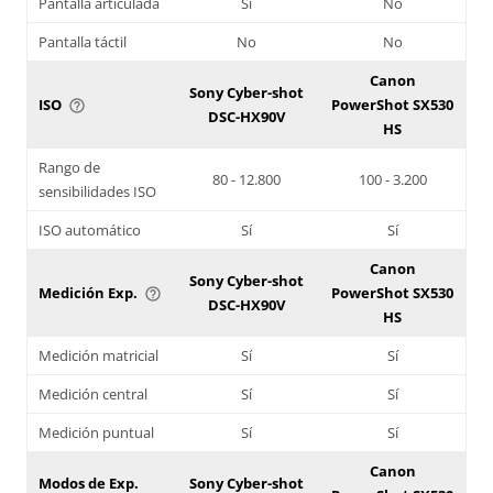
Pantalla articulada
Sí
No
Pantalla táctil
No
No
Canon
Sony Cyber-shot
ISO
PowerShot SX530
help_outline
DSC-HX90V
HS
Rango de
80 - 12.800
100 - 3.200
sensibilidades ISO
ISO automático
Sí
Sí
Canon
Sony Cyber-shot
Medición Exp.
PowerShot SX530
help_outline
DSC-HX90V
HS
Medición matricial
Sí
Sí
Medición central
Sí
Sí
Medición puntual
Sí
Sí
Canon
Modos de Exp.
Sony Cyber-shot