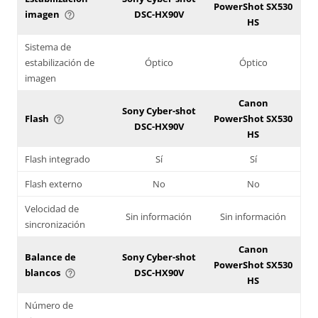
PowerShot SX530
imagen
DSC-HX90V
help_outline
HS
Sistema de
estabilización de
Óptico
Óptico
imagen
Canon
Sony Cyber-shot
Flash
PowerShot SX530
help_outline
DSC-HX90V
HS
Flash integrado
Sí
Sí
Flash externo
No
No
Velocidad de
Sin información
Sin información
sincronización
Canon
Balance de
Sony Cyber-shot
PowerShot SX530
blancos
DSC-HX90V
help_outline
HS
Número de