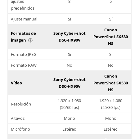
ajustes
8
5
predefinidos
Ajuste manual
Sí
Sí
Canon
Formatos de
Sony Cyber-shot
PowerShot SX530
imagen
DSC-HX90V
help_outline
HS
Formato JPEG
Sí
Sí
Formato RAW
No
No
Canon
Sony Cyber-shot
Vídeo
PowerShot SX530
DSC-HX90V
HS
1.920 x 1.080
1.920 x 1.080
Resolución
(50/60 fps)
(25/30 fps)
Altavoz
Mono
Mono
Micrófono
Estéreo
Estéreo