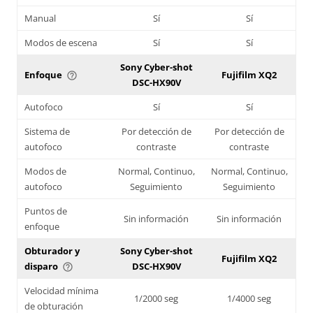
Manual
Sí
Sí
Modos de escena
Sí
Sí
Sony Cyber-shot
Enfoque
Fujifilm XQ2
help_outline
DSC-HX90V
Autofoco
Sí
Sí
Sistema de
Por detección de
Por detección de
autofoco
contraste
contraste
Modos de
Normal, Continuo,
Normal, Continuo,
autofoco
Seguimiento
Seguimiento
Puntos de
Sin información
Sin información
enfoque
Obturador y
Sony Cyber-shot
Fujifilm XQ2
disparo
DSC-HX90V
help_outline
Velocidad mínima
1/2000 seg
1/4000 seg
de obturación