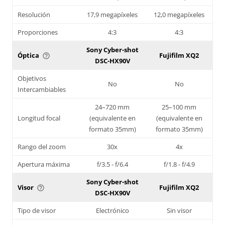
Resolución
17,9 megapíxeles
12,0 megapíxeles
Proporciones
4:3
4:3
Sony Cyber-shot
Óptica
Fujifilm XQ2
help_outline
DSC-HX90V
Objetivos
No
No
Intercambiables
24–720 mm
25–100 mm
Longitud focal
(equivalente en
(equivalente en
formato 35mm)
formato 35mm)
Rango del zoom
30x
4x
Apertura máxima
f/3.5 - f/6.4
f/1.8 - f/4.9
Sony Cyber-shot
Visor
Fujifilm XQ2
help_outline
DSC-HX90V
Tipo de visor
Electrónico
Sin visor