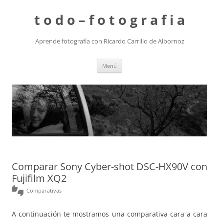
t o d o – f o t o g r a f i a
Aprende fotografía con Ricardo Carrillo de Albornoz
Saltar
Menú
al
contenido
Comparar Sony Cyber-shot DSC-HX90V con
Fujifilm XQ2
thumbs_up_down
Comparativas
A continuación te mostramos una comparativa cara a cara