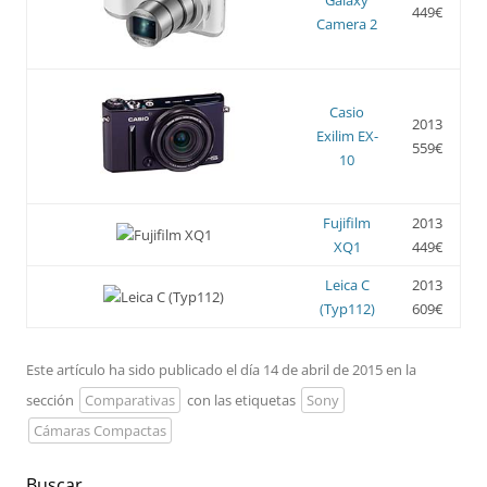
449€
Camera 2
Casio
2013
Exilim EX-
559€
10
Fujifilm
2013
XQ1
449€
Leica C
2013
(Typ112)
609€
Este artículo ha sido publicado el día 14 de abril de 2015 en la
sección
Comparativas
con las etiquetas
Sony
Cámaras Compactas
Buscar