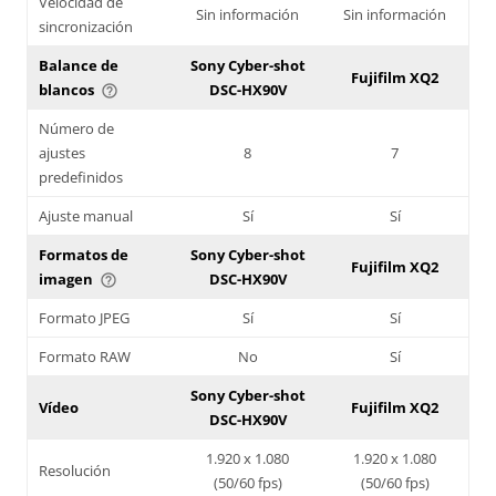
Velocidad de
Sin información
Sin información
sincronización
Balance de
Sony Cyber-shot
Fujifilm XQ2
blancos
DSC-HX90V
help_outline
Número de
ajustes
8
7
predefinidos
Ajuste manual
Sí
Sí
Formatos de
Sony Cyber-shot
Fujifilm XQ2
imagen
DSC-HX90V
help_outline
Formato JPEG
Sí
Sí
Formato RAW
No
Sí
Sony Cyber-shot
Vídeo
Fujifilm XQ2
DSC-HX90V
1.920 x 1.080
1.920 x 1.080
Resolución
(50/60 fps)
(50/60 fps)