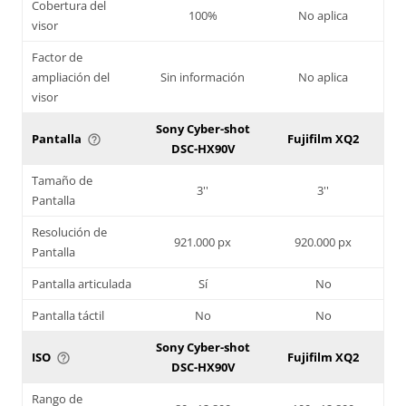
Cobertura del
100%
No aplica
visor
Factor de
ampliación del
Sin información
No aplica
visor
Sony Cyber-shot
Pantalla
Fujifilm XQ2
help_outline
DSC-HX90V
Tamaño de
3''
3''
Pantalla
Resolución de
921.000 px
920.000 px
Pantalla
Pantalla articulada
Sí
No
Pantalla táctil
No
No
Sony Cyber-shot
ISO
Fujifilm XQ2
help_outline
DSC-HX90V
Rango de