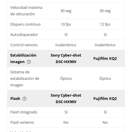
Velocidad máxima
30 seg
30 seg
de obturación
Disparo continuo
10 fps
12 fps
Autodisparador
Sí
Sí
Control remoto
Inalámbrico
Inalámbrico
Estabilización
Sony Cyber-shot
Fujifilm XQ2
imagen
DSC-HX90V
help_outline
Sistema de
estabilización de
Óptico
Óptico
imagen
Sony Cyber-shot
Flash
Fujifilm XQ2
help_outline
DSC-HX90V
Flash integrado
Sí
Sí
Flash externo
No
No