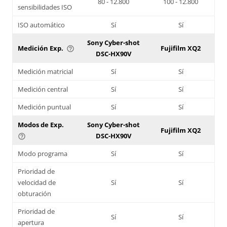
80 - 12.800
100 - 12.800
sensibilidades ISO
ISO automático
Sí
Sí
Sony Cyber-shot
Medición Exp.
Fujifilm XQ2
help_outline
DSC-HX90V
Medición matricial
Sí
Sí
Medición central
Sí
Sí
Medición puntual
Sí
Sí
Modos de Exp.
Sony Cyber-shot
Fujifilm XQ2
DSC-HX90V
help_outline
Modo programa
Sí
Sí
Prioridad de
velocidad de
Sí
Sí
obturación
Prioridad de
Sí
Sí
apertura