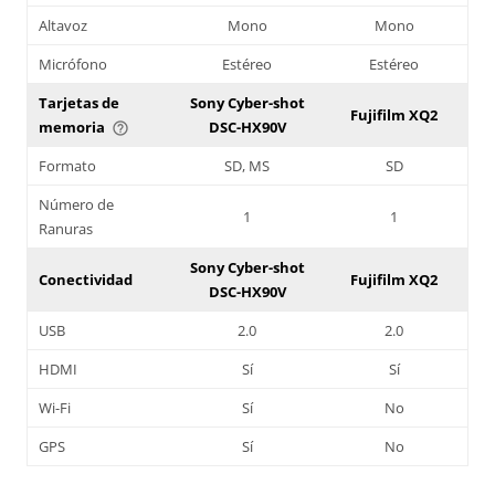
Altavoz
Mono
Mono
Micrófono
Estéreo
Estéreo
Tarjetas de
Sony Cyber-shot
Fujifilm XQ2
memoria
DSC-HX90V
help_outline
Formato
SD, MS
SD
Número de
1
1
Ranuras
Sony Cyber-shot
Conectividad
Fujifilm XQ2
DSC-HX90V
USB
2.0
2.0
HDMI
Sí
Sí
Wi-Fi
Sí
No
GPS
Sí
No