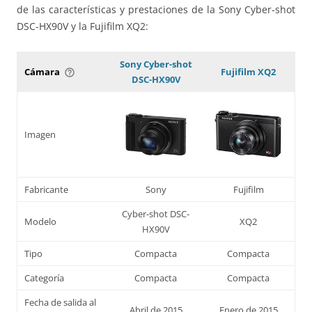
de las características y prestaciones de la Sony Cyber-shot
DSC-HX90V y la Fujifilm XQ2:
Sony Cyber-shot
Cámara
Fujifilm XQ2
help_outline
DSC-HX90V
Imagen
Fabricante
Sony
Fujifilm
Cyber-shot DSC-
Modelo
XQ2
HX90V
Tipo
Compacta
Compacta
Categoría
Compacta
Compacta
Fecha de salida al
Abril de 2015
Enero de 2015