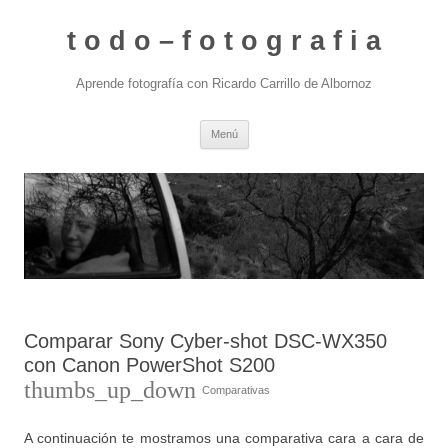
t o d o – f o t o g r a f i a
Aprende fotografía con Ricardo Carrillo de Albornoz
Saltar
Menú
al
contenido
Comparar Sony Cyber-shot DSC-WX350
con Canon PowerShot S200
thumbs_up_down
Comparativas
A continuación te mostramos una comparativa cara a cara de