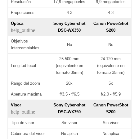
Resolución
17,9 megapíxeles
9,9 megapíxeles
Proporciones
4:3
4:3
Óptica
Sony Cyber-shot
Canon PowerShot
help_outline
DSC-WX350
S200
Objetivos
No
No
Intercambiables
25-500 mm
24-120 mm
Longitud focal
(equivalente en
(equivalente en
formato 35mm)
formato 35mm)
Rango del zoom
20x
5x
Apertura máxima
f/3.5 - f/6.5
f/2.0 - f/5.9
Visor
Sony Cyber-shot
Canon PowerShot
help_outline
DSC-WX350
S200
Tipo de visor
Sin visor
Sin visor
Cobertura del visor
No aplica
No aplica