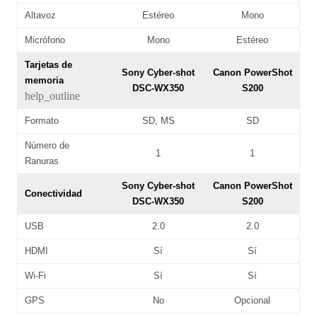
Altavoz
Estéreo
Mono
Micrófono
Mono
Estéreo
Tarjetas de
Sony Cyber-shot
Canon PowerShot
memoria
DSC-WX350
S200
help_outline
Formato
SD, MS
SD
Número de
1
1
Ranuras
Sony Cyber-shot
Canon PowerShot
Conectividad
DSC-WX350
S200
USB
2.0
2.0
HDMI
Sí
Sí
Wi-Fi
Sí
Sí
GPS
No
Opcional