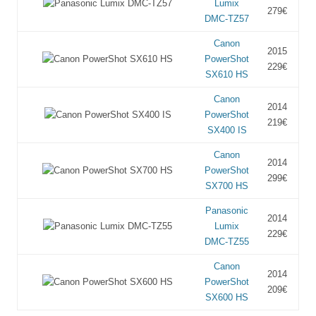
Lumix
279€
DMC-TZ57
Canon
2015
PowerShot
229€
SX610 HS
Canon
2014
PowerShot
219€
SX400 IS
Canon
2014
PowerShot
299€
SX700 HS
Panasonic
2014
Lumix
229€
DMC-TZ55
Canon
2014
PowerShot
209€
SX600 HS