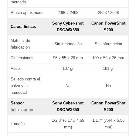
mercado
Precio aproximado
239€ / 249$
289€ / 299$
Sony Cyber-shot
Canon PowerShot
Carac. físicas
DSC-WX350
S200
Material de
Sin información
Sin información
fabricación
Dimensiones
96 x 55 x 26 mm
100 x 59 x 26 mm
Peso
137 gr
181 gr
Sellado contra el
polvo y la
No
No
humedad
Sensor
Sony Cyber-shot
Canon PowerShot
help_outline
DSC-WX350
S200
1/2,3'' (6,17 x 4,55
1/1,7'' (7,44 x 5,58
Tamaño
mm)
mm)