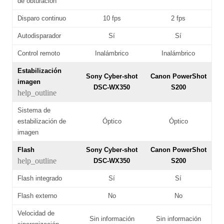
de obturación
Disparo continuo
10 fps
2 fps
Autodisparador
Sí
Sí
Control remoto
Inalámbrico
Inalámbrico
Estabilización
Sony Cyber-shot
Canon PowerShot
imagen
DSC-WX350
S200
help_outline
Sistema de
estabilización de
Óptico
Óptico
imagen
Flash
Sony Cyber-shot
Canon PowerShot
help_outline
DSC-WX350
S200
Flash integrado
Sí
Sí
Flash externo
No
No
Velocidad de
Sin información
Sin información