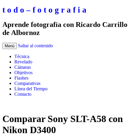
t o d o – f o t o g r a f i a
Aprende fotografía con Ricardo Carrillo
de Albornoz
Saltar al contenido
Menú
Técnica
Revelado
Cámaras
Objetivos
Flashes
Comparativas
Línea del Tiempo
Contacto
Comparar Sony SLT-A58 con
Nikon D3400