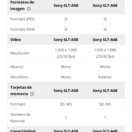
Formatos de
Sony SLT-A58
Sony SLT-A68
imagen
help_outline
Formato JPEG
Sí
Sí
Formato RAW
Sí
Sí
Vídeo
Sony SLT-A58
Sony SLT-A68
1.920 x 1.080
1.920 x 1.080
Resolución
(25/30 fps)
(25/30 fps)
Altavoz
Mono
Mono
Micrófono
Mono
Estéreo
Tarjetas de
Sony SLT-A58
Sony SLT-A68
memoria
help_outline
Formato
SD, MS
SD, MS
Número de
1
1
Ranuras
Conectividad
Sony SLT-A58
Sony SLT-A68