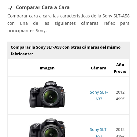
Comparar Cara a Cara
compare_arrows
Comparar cara a cara las características de la Sony SLT-A58
con una de las siguientes cámaras réflex para
principiantes Sony:
Comparar la Sony SLT-A58 con otras cámaras del mismo
fabricante:
Año
Imagen
Cámara
Precio
Sony SLT-
2012
A37
499€
Sony SLT-
2012
A57
439€