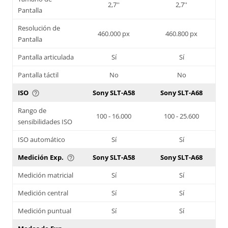
2,7''
2,7''
Pantalla
Resolución de
460.000 px
460.800 px
Pantalla
Pantalla articulada
Sí
Sí
Pantalla táctil
No
No
ISO
Sony SLT-A58
Sony SLT-A68
help_outline
Rango de
100 - 16.000
100 - 25.600
sensibilidades ISO
ISO automático
Sí
Sí
Medición Exp.
Sony SLT-A58
Sony SLT-A68
help_outline
Medición matricial
Sí
Sí
Medición central
Sí
Sí
Medición puntual
Sí
Sí