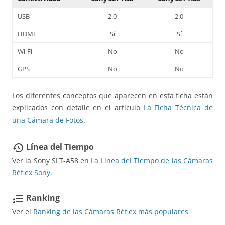
USB
2.0
2.0
HDMI
Sí
Sí
Wi-Fi
No
No
GPS
No
No
Los diferentes conceptos que aparecen en esta ficha están
explicados con detalle en el artículo
La Ficha Técnica de
una Cámara de Fotos
.
Línea del Tiempo
restore
Ver la Sony SLT-A58 en
La Línea del Tiempo de las Cámaras
Réflex Sony.
Ranking
format_list_numbered
Ver el
Ranking de las Cámaras Réflex más populares