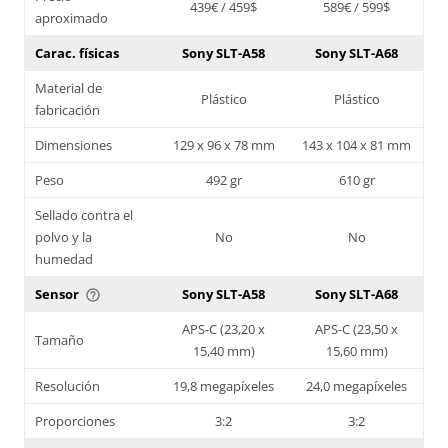
439€ / 459$
589€ / 599$
aproximado
Carac. físicas
Sony SLT-A58
Sony SLT-A68
Material de
Plástico
Plástico
fabricación
Dimensiones
129 x 96 x 78 mm
143 x 104 x 81 mm
Peso
492 gr
610 gr
Sellado contra el
polvo y la
No
No
humedad
Sensor
Sony SLT-A58
Sony SLT-A68
help_outline
APS-C (23,20 x
APS-C (23,50 x
Tamaño
15,40 mm)
15,60 mm)
Resolución
19,8 megapíxeles
24,0 megapíxeles
Proporciones
3:2
3:2