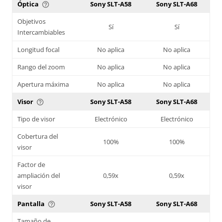
Óptica
Sony SLT-A58
Sony SLT-A68
help_outline
Objetivos
Sí
Sí
Intercambiables
Longitud focal
No aplica
No aplica
Rango del zoom
No aplica
No aplica
Apertura máxima
No aplica
No aplica
Visor
Sony SLT-A58
Sony SLT-A68
help_outline
Tipo de visor
Electrónico
Electrónico
Cobertura del
100%
100%
visor
Factor de
ampliación del
0,59x
0,59x
visor
Pantalla
Sony SLT-A58
Sony SLT-A68
help_outline
Tamaño de