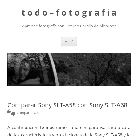
t o d o – f o t o g r a f i a
Aprende fotografía con Ricardo Carrillo de Albornoz
Saltar
Menú
al
contenido
Comparar Sony SLT-A58 con Sony SLT-A68
thumbs_up_down
Comparativas
A continuación te mostramos una comparativa cara a cara
de las características y prestaciones de la Sony SLT-A58 y la