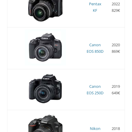
Pentax
2022
KF
829€
Canon
2020
EOS 850D
869€
Canon
2019
EOS 250D
649€
Nikon
2018