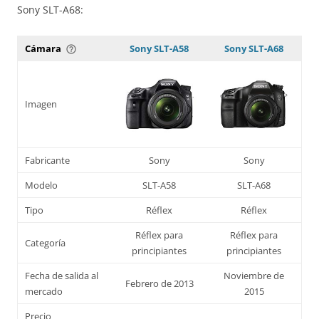
Sony SLT-A68:
Cámara
Sony SLT-A58
Sony SLT-A68
help_outline
Imagen
Fabricante
Sony
Sony
Modelo
SLT-A58
SLT-A68
Tipo
Réflex
Réflex
Réflex para
Réflex para
Categoría
principiantes
principiantes
Fecha de salida al
Noviembre de
Febrero de 2013
mercado
2015
Precio