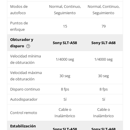
Modos de
Normal, Continuo,
Normal, Continuo,
autofoco
Seguimiento
Seguimiento
Puntos de
15
79
enfoque
Obturador y
Sony SLT-A58
Sony SLT-A68
disparo
help_outline
Velocidad mínima
1/4000 seg
1/4000 seg
de obturación
Velocidad máxima
30 seg
30 seg
de obturación
Disparo continuo
8 fps
8 fps
Autodisparador
Sí
Sí
Cable o
Cable o
Control remoto
Inalámbrico
Inalámbrico
Estabilización
Sony SLT-A58
Sony SLT-A68