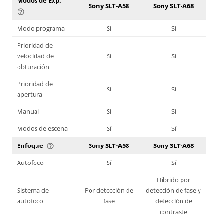
Modos de Exp.
Sony SLT-A58
Sony SLT-A68
help_outline
Modo programa
Sí
Sí
Prioridad de
velocidad de
Sí
Sí
obturación
Prioridad de
Sí
Sí
apertura
Manual
Sí
Sí
Modos de escena
Sí
Sí
Enfoque
Sony SLT-A58
Sony SLT-A68
help_outline
Autofoco
Sí
Sí
Híbrido por
Sistema de
Por detección de
detección de fase y
autofoco
fase
detección de
contraste