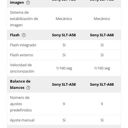
imagen
help_outline
Sistema de
estabilización de
Mecánico
Mecánico
imagen
Flash
Sony SLT-A58
Sony SLT-A68
help_outline
Flash integrado
Sí
Sí
Flash externo
Sí
Sí
Velocidad de
1/160 seg
1/160 seg
sincronización
Balance de
Sony SLT-A58
Sony SLT-A68
blancos
help_outline
Número de
ajustes
9
9
predefinidos
Ajuste manual
Sí
Sí