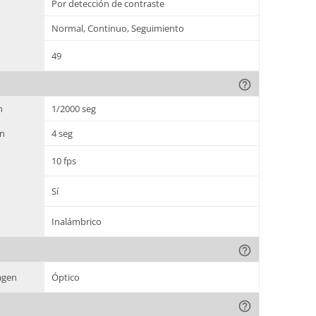
Por detección de contraste
Normal, Continuo, Seguimiento
49
help_outline
n
1/2000 seg
ón
4 seg
10 fps
Sí
Inalámbrico
help_outline
magen
Óptico
help_outline