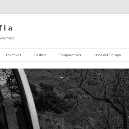
f i a
 Albornoz
Saltar
al
Objetivos
Flashes
Comparativas
Línea del Tiempo
contenido