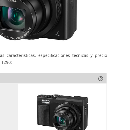
s características, especificaciones técnicas y precio
-TZ90:
help_outline