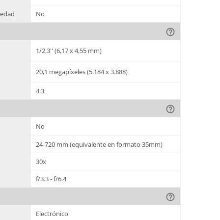
umedad
No
help_outline
1/2,3'' (6,17 x 4,55 mm)
20,1 megapíxeles (5.184 x 3.888)
4:3
help_outline
No
24-720 mm (equivalente en formato 35mm)
30x
f/3.3 - f/6.4
help_outline
Electrónico