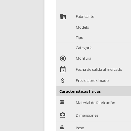
domain
Fabricante
Modelo
Tipo
Categoría
radio_button_checked
Montura
event
Fecha de salida al mercado
attach_money
Precio aproximado
Características físicas
G
Material de fabricación
!
Dimensiones
H
Peso