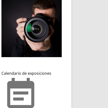
Calendario de exposiciones
event_note