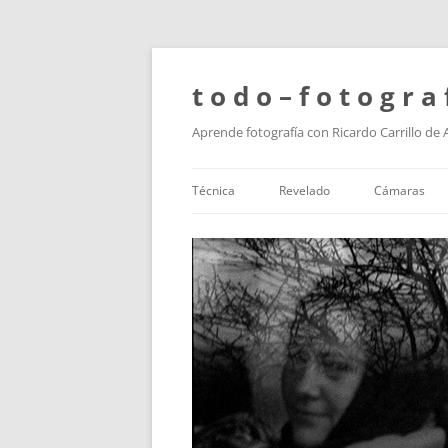
t o d o – f o t o g r a 
Aprende fotografía con Ricardo Carrillo de
Técnica
Revelado
Cámaras