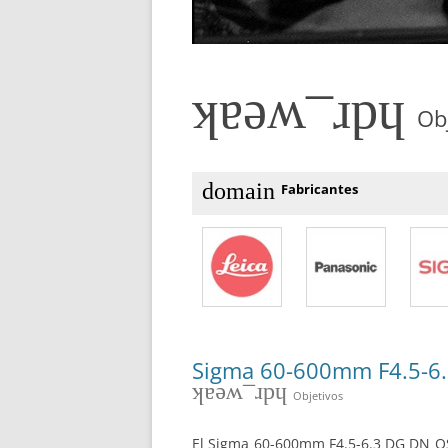
hdr_weak
Obj
domain
Fabricantes
Sigma 60-600mm F4.5-6.3
hdr_weak
Objetivos
El Sigma 60-600mm F4.5-6.3 DG DN OS