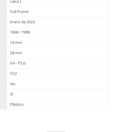
Leica L
Full-Frame
Enero de 2023
769€ / 799$
14 mm
28 mm
f/4 - f/5.6
f/22
No
Sí
Plástico