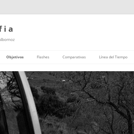
f i a
 Albornoz
Saltar
al
Objetivos
Flashes
Comparativas
Línea del Tiempo
contenido