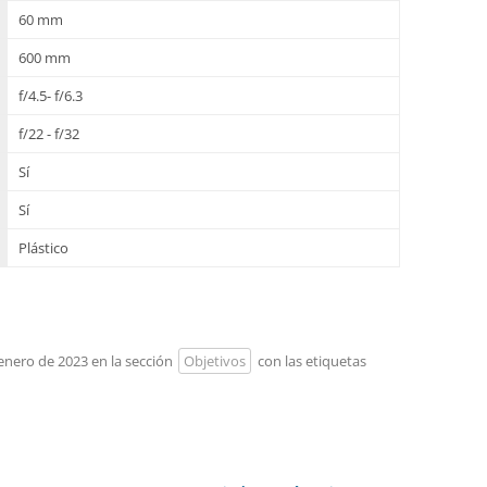
60 mm
600 mm
f/4.5- f/6.3
f/22 - f/32
Sí
Sí
Plástico
 enero de 2023 en la sección
Objetivos
con las etiquetas