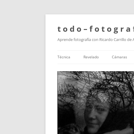
t o d o – f o t o g r a 
Aprende fotografía con Ricardo Carrillo de
Técnica
Revelado
Cámaras