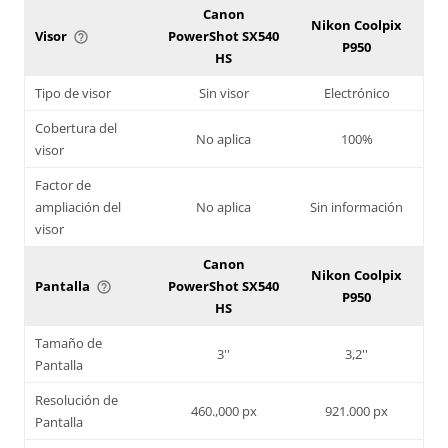
Canon
Nikon Coolpix
Visor
PowerShot SX540
help_outline
P950
HS
Tipo de visor
Sin visor
Electrónico
Cobertura del
No aplica
100%
visor
Factor de
ampliación del
No aplica
Sin información
visor
Canon
Nikon Coolpix
Pantalla
PowerShot SX540
help_outline
P950
HS
Tamaño de
3''
3,2''
Pantalla
Resolución de
460.,000 px
921.000 px
Pantalla