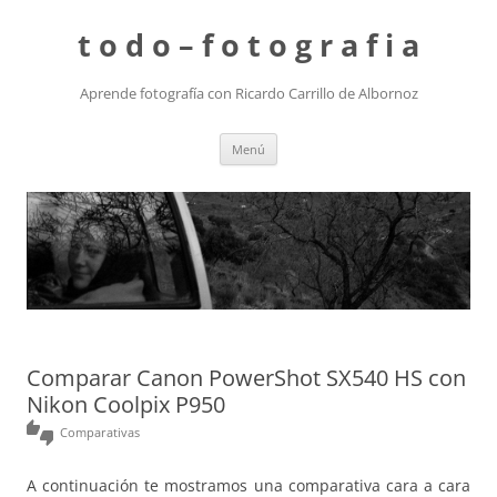
t o d o – f o t o g r a f i a
Aprende fotografía con Ricardo Carrillo de Albornoz
Saltar
Menú
al
contenido
Comparar Canon PowerShot SX540 HS con
Nikon Coolpix P950
thumbs_up_down
Comparativas
A continuación te mostramos una comparativa cara a cara