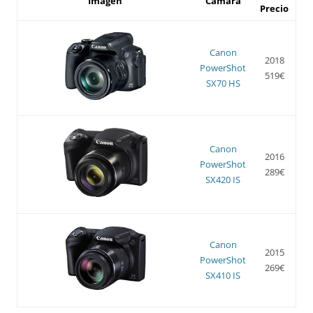
Imagen
Cámara
Precio
Canon
2018
PowerShot
519€
SX70 HS
Canon
2016
PowerShot
289€
SX420 IS
Canon
2015
PowerShot
269€
SX410 IS