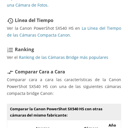
una Cámara de Fotos
.
Línea del Tiempo
restore
Ver la Canon PowerShot SX540 HS en
La Línea del Tiempo
de las Cámaras Compacta Canon.
Ranking
format_list_numbered
Ver el
Ranking de las Cámaras Bridge más populares
Comparar Cara a Cara
compare_arrows
Comparar cara a cara las características de la Canon
PowerShot SX540 HS con una de las siguientes cámaras
compacta bridge Canon:
Comparar la Canon PowerShot SX540 HS con otras
cámaras del mismo fabricante:
Año