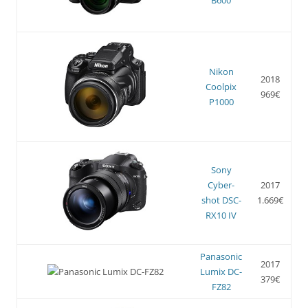
Nikon
2018
Coolpix
969€
P1000
Sony
Cyber-
2017
shot DSC-
1.669€
RX10 IV
Panasonic
2017
Lumix DC-
379€
FZ82