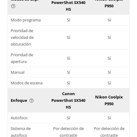
PowerShot SX540
P950
help_outline
HS
Modo programa
Sí
Sí
Prioridad de
velocidad de
Sí
Sí
obturación
Prioridad de
Sí
Sí
apertura
Manual
Sí
Sí
Modos de escena
Sí
Sí
Canon
Nikon Coolpix
Enfoque
PowerShot SX540
help_outline
P950
HS
Autofoco
Sí
Sí
Sistema de
Por detección de
Por detección de
autofoco
contraste
contraste