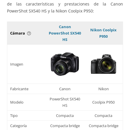
de las características y prestaciones de la Canon
PowerShot SX540 HS y la Nikon Coolpix P950:
Canon
Nikon Coolpix
Cámara
PowerShot SX540
help_outline
P950
HS
Imagen
Fabricante
Canon
Nikon
PowerShot SX540
Modelo
Coolpix P950
HS
Tipo
Compacta
Compacta
Categoría
Compacta bridge
Compacta bridge