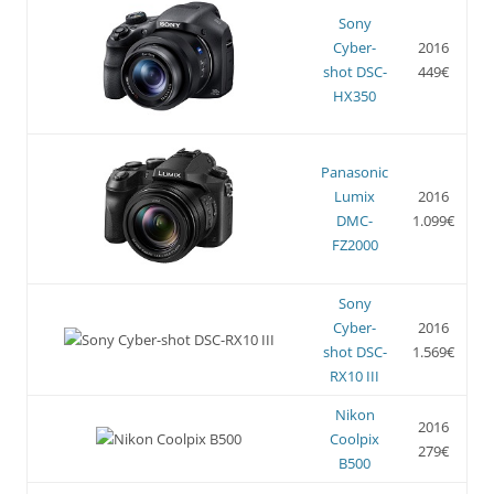
Sony
Cyber-
2016
shot DSC-
449€
HX350
Panasonic
Lumix
2016
DMC-
1.099€
FZ2000
Sony
Cyber-
2016
shot DSC-
1.569€
RX10 III
Nikon
2016
Coolpix
279€
B500