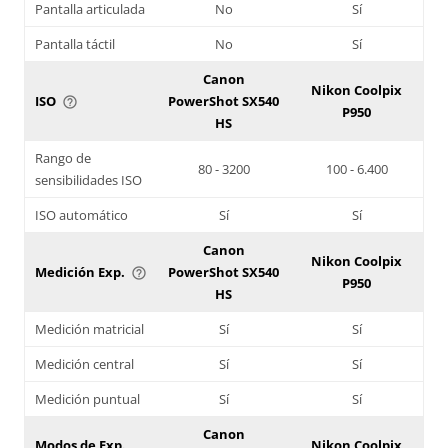
Pantalla articulada
No
Sí
Pantalla táctil
No
Sí
Canon
Nikon Coolpix
ISO
PowerShot SX540
help_outline
P950
HS
Rango de
80 - 3200
100 - 6.400
sensibilidades ISO
ISO automático
Sí
Sí
Canon
Nikon Coolpix
Medición Exp.
PowerShot SX540
help_outline
P950
HS
Medición matricial
Sí
Sí
Medición central
Sí
Sí
Medición puntual
Sí
Sí
Canon
Modos de Exp.
Nikon Coolpix