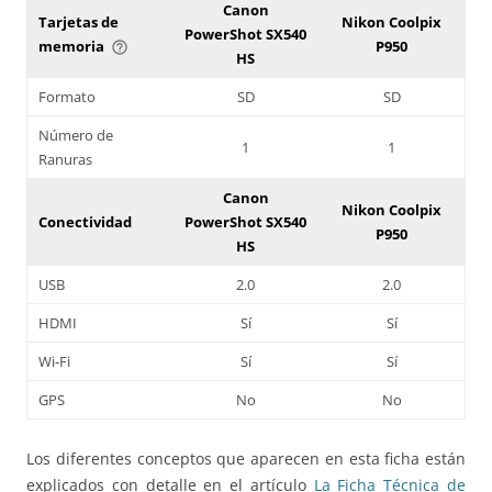
Canon
Tarjetas de
Nikon Coolpix
PowerShot SX540
memoria
P950
help_outline
HS
Formato
SD
SD
Número de
1
1
Ranuras
Canon
Nikon Coolpix
Conectividad
PowerShot SX540
P950
HS
USB
2.0
2.0
HDMI
Sí
Sí
Wi-Fi
Sí
Sí
GPS
No
No
Los diferentes conceptos que aparecen en esta ficha están
explicados con detalle en el artículo
La Ficha Técnica de