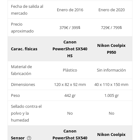
Fecha de salida al
Enero de 2016
Enero de 2020
mercado
Precio
379€ / 399$
729€ / 799$
aproximado
Canon
Nikon Coolpix
Carac. físicas
PowerShot SX540
P950
HS
Material de
Plástico
Sin información
fabricación
Dimensiones
120 x 82 x 92 mm
40 x 110 x 150 mm
Peso
442 gr
1.005 gr
Sellado contra el
polvo y la
No
No
humedad
Canon
Nikon Coolpix
Sensor
PowerShot SX540
help_outline