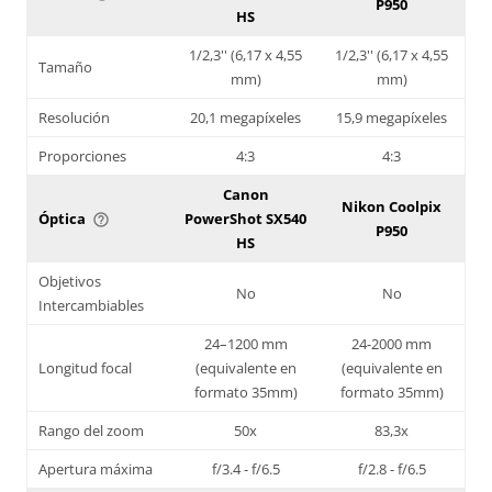
P950
HS
1/2,3'' (6,17 x 4,55
1/2,3'' (6,17 x 4,55
Tamaño
mm)
mm)
Resolución
20,1 megapíxeles
15,9 megapíxeles
Proporciones
4:3
4:3
Canon
Nikon Coolpix
Óptica
PowerShot SX540
help_outline
P950
HS
Objetivos
No
No
Intercambiables
24–1200 mm
24-2000 mm
Longitud focal
(equivalente en
(equivalente en
formato 35mm)
formato 35mm)
Rango del zoom
50x
83,3x
Apertura máxima
f/3.4 - f/6.5
f/2.8 - f/6.5