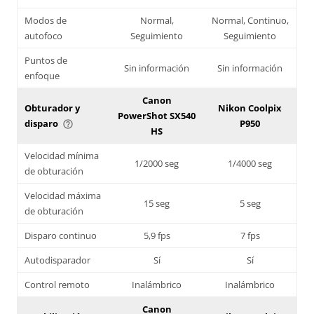
Modos de
Normal,
Normal, Continuo,
autofoco
Seguimiento
Seguimiento
Puntos de
Sin información
Sin información
enfoque
Canon
Obturador y
Nikon Coolpix
PowerShot SX540
disparo
P950
help_outline
HS
Velocidad mínima
1/2000 seg
1/4000 seg
de obturación
Velocidad máxima
15 seg
5 seg
de obturación
Disparo continuo
5,9 fps
7 fps
Autodisparador
Sí
Sí
Control remoto
Inalámbrico
Inalámbrico
Canon