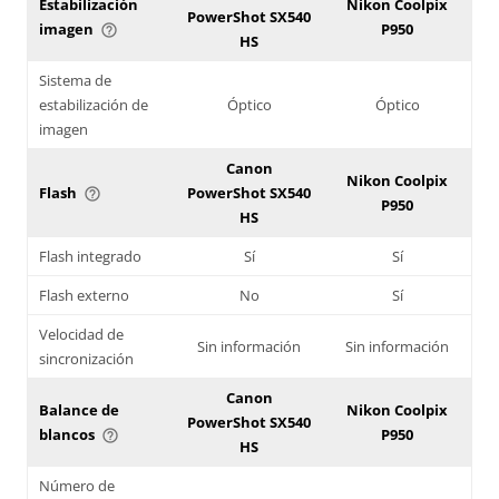
Estabilización
Nikon Coolpix
PowerShot SX540
imagen
P950
help_outline
HS
Sistema de
estabilización de
Óptico
Óptico
imagen
Canon
Nikon Coolpix
Flash
PowerShot SX540
help_outline
P950
HS
Flash integrado
Sí
Sí
Flash externo
No
Sí
Velocidad de
Sin información
Sin información
sincronización
Canon
Balance de
Nikon Coolpix
PowerShot SX540
blancos
P950
help_outline
HS
Número de