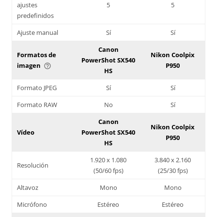
ajustes
5
5
predefinidos
Ajuste manual
Sí
Sí
Canon
Formatos de
Nikon Coolpix
PowerShot SX540
imagen
P950
help_outline
HS
Formato JPEG
Sí
Sí
Formato RAW
No
Sí
Canon
Nikon Coolpix
Vídeo
PowerShot SX540
P950
HS
1.920 x 1.080
3.840 x 2.160
Resolución
(50/60 fps)
(25/30 fps)
Altavoz
Mono
Mono
Micrófono
Estéreo
Estéreo