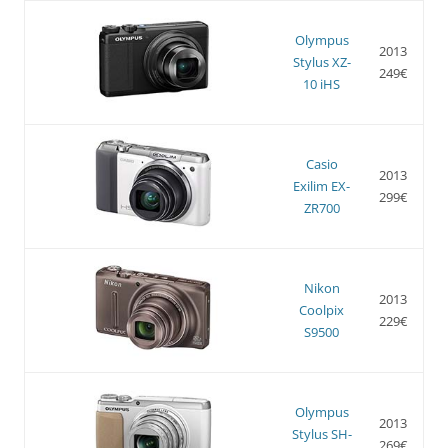
Olympus
2013
Stylus XZ-
249€
10 iHS
Casio
2013
Exilim EX-
299€
ZR700
Nikon
2013
Coolpix
229€
S9500
Olympus
2013
Stylus SH-
269€