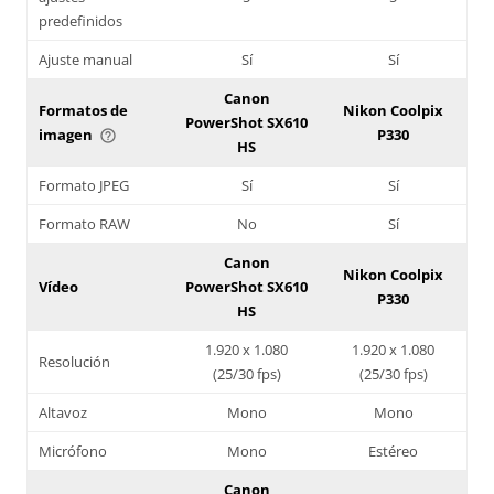
predefinidos
Ajuste manual
Sí
Sí
Canon
Formatos de
Nikon Coolpix
PowerShot SX610
imagen
P330
help_outline
HS
Formato JPEG
Sí
Sí
Formato RAW
No
Sí
Canon
Nikon Coolpix
Vídeo
PowerShot SX610
P330
HS
1.920 x 1.080
1.920 x 1.080
Resolución
(25/30 fps)
(25/30 fps)
Altavoz
Mono
Mono
Micrófono
Mono
Estéreo
Canon