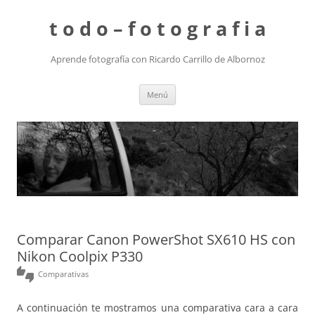
t o d o – f o t o g r a f i a
Aprende fotografía con Ricardo Carrillo de Albornoz
Saltar
Menú
al
contenido
Comparar Canon PowerShot SX610 HS con
Nikon Coolpix P330
thumbs_up_down
Comparativas
A continuación te mostramos una comparativa cara a cara