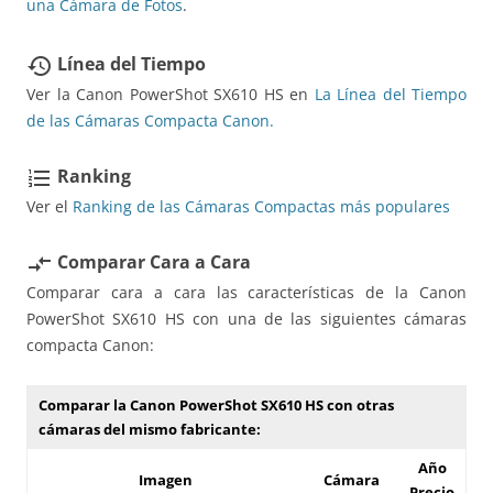
una Cámara de Fotos
.
Línea del Tiempo
restore
Ver la Canon PowerShot SX610 HS en
La Línea del Tiempo
de las Cámaras Compacta Canon.
Ranking
format_list_numbered
Ver el
Ranking de las Cámaras Compactas más populares
Comparar Cara a Cara
compare_arrows
Comparar cara a cara las características de la Canon
PowerShot SX610 HS con una de las siguientes cámaras
compacta Canon:
Comparar la Canon PowerShot SX610 HS con otras
cámaras del mismo fabricante:
Año
Imagen
Cámara
Precio