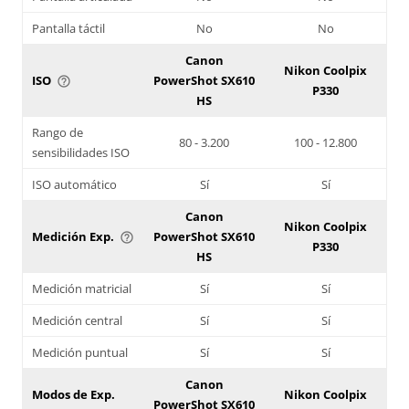
Pantalla táctil
No
No
Canon
Nikon Coolpix
ISO
PowerShot SX610
help_outline
P330
HS
Rango de
80 - 3.200
100 - 12.800
sensibilidades ISO
ISO automático
Sí
Sí
Canon
Nikon Coolpix
Medición Exp.
PowerShot SX610
help_outline
P330
HS
Medición matricial
Sí
Sí
Medición central
Sí
Sí
Medición puntual
Sí
Sí
Canon
Modos de Exp.
Nikon Coolpix
PowerShot SX610