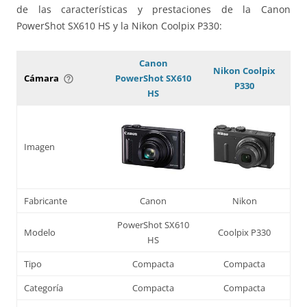
de las características y prestaciones de la Canon
PowerShot SX610 HS y la Nikon Coolpix P330:
Canon
Nikon Coolpix
Cámara
PowerShot SX610
help_outline
P330
HS
Imagen
Fabricante
Canon
Nikon
PowerShot SX610
Modelo
Coolpix P330
HS
Tipo
Compacta
Compacta
Categoría
Compacta
Compacta