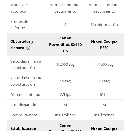
Modos de
Normal, Continuo,
Normal, Continuo,
autofoco
Seguimiento
Seguimiento
Puntos de
9
Sin información
enfoque
Canon
Obturador y
Nikon Coolpix
PowerShot SX610
disparo
P330
help_outline
HS
Velocidad mínima
1/2000 seg
1/4000 seg
de obturación
Velocidad máxima
15 seg
60 seg
de obturación
Disparo continuo
2,5 fps
10 fps
Autodisparador
Sí
Sí
Control remoto
Inalámbrico
Inalámbrico
Canon
Estabilización
Nikon Coolpix