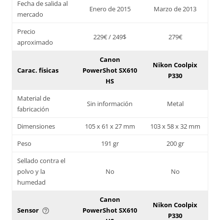
Fecha de salida al
Enero de 2015
Marzo de 2013
mercado
Precio
229€ / 249$
279€
aproximado
Canon
Nikon Coolpix
Carac. físicas
PowerShot SX610
P330
HS
Material de
Sin información
Metal
fabricación
Dimensiones
105 x 61 x 27 mm
103 x 58 x 32 mm
Peso
191 gr
200 gr
Sellado contra el
polvo y la
No
No
humedad
Canon
Nikon Coolpix
Sensor
PowerShot SX610
help_outline
P330