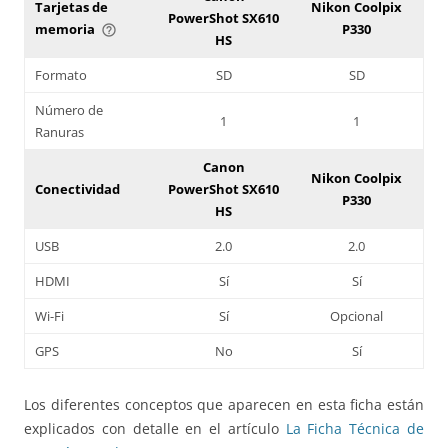
Tarjetas de
Nikon Coolpix
PowerShot SX610
memoria
P330
help_outline
HS
Formato
SD
SD
Número de
1
1
Ranuras
Canon
Nikon Coolpix
Conectividad
PowerShot SX610
P330
HS
USB
2.0
2.0
HDMI
Sí
Sí
Wi-Fi
Sí
Opcional
GPS
No
Sí
Los diferentes conceptos que aparecen en esta ficha están
explicados con detalle en el artículo
La Ficha Técnica de