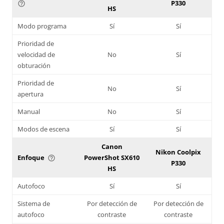
P330
help_outline
HS
Modo programa
Sí
Sí
Prioridad de
velocidad de
No
Sí
obturación
Prioridad de
No
Sí
apertura
Manual
No
Sí
Modos de escena
Sí
Sí
Canon
Nikon Coolpix
Enfoque
PowerShot SX610
help_outline
P330
HS
Autofoco
Sí
Sí
Sistema de
Por detección de
Por detección de
autofoco
contraste
contraste