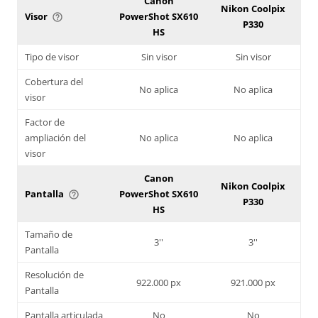
Canon
Nikon Coolpix
Visor
PowerShot SX610
help_outline
P330
HS
Tipo de visor
Sin visor
Sin visor
Cobertura del
No aplica
No aplica
visor
Factor de
ampliación del
No aplica
No aplica
visor
Canon
Nikon Coolpix
Pantalla
PowerShot SX610
help_outline
P330
HS
Tamaño de
3''
3''
Pantalla
Resolución de
922.000 px
921.000 px
Pantalla
Pantalla articulada
No
No