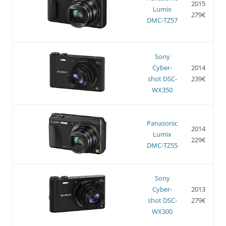
2015
Lumix
279€
DMC-TZ57
Sony
Cyber-
2014
shot DSC-
239€
WX350
Panasonic
2014
Lumix
229€
DMC-TZ55
Sony
Cyber-
2013
shot DSC-
279€
WX300