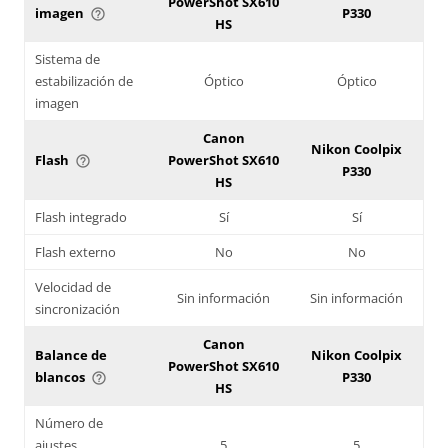
PowerShot SX610
imagen
P330
help_outline
HS
Sistema de
estabilización de
Óptico
Óptico
imagen
Canon
Nikon Coolpix
Flash
PowerShot SX610
help_outline
P330
HS
Flash integrado
Sí
Sí
Flash externo
No
No
Velocidad de
Sin información
Sin información
sincronización
Canon
Balance de
Nikon Coolpix
PowerShot SX610
blancos
P330
help_outline
HS
Número de
ajustes
5
5