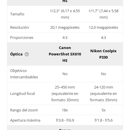
HS
1/2,3'' (6,17 x 4,55
1/1,7'' (7,44 x 5,58
Tamaño
mm)
mm)
Resolución
20,1 megapíxeles
12,0 megapíxeles
Proporciones
4:3
4:3
Canon
Nikon Coolpix
Óptica
PowerShot SX610
help_outline
P330
HS
Objetivos
No
No
Intercambiables
25–450 mm
24-120 mm
Longitud focal
(equivalente en
(equivalente en
formato 35mm)
formato 35mm)
Rango del zoom
18x
5x
Apertura máxima
f/3.8 - f/6.9
f/1.8 - f/5.6