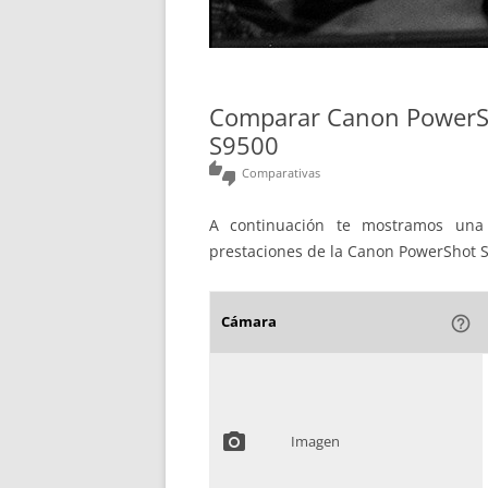
Comparar Canon PowerSh
S9500
thumbs_up_down
Comparativas
A continuación te mostramos una 
prestaciones de la Canon PowerShot S
Cámara
help_outline
photo_camera
Imagen