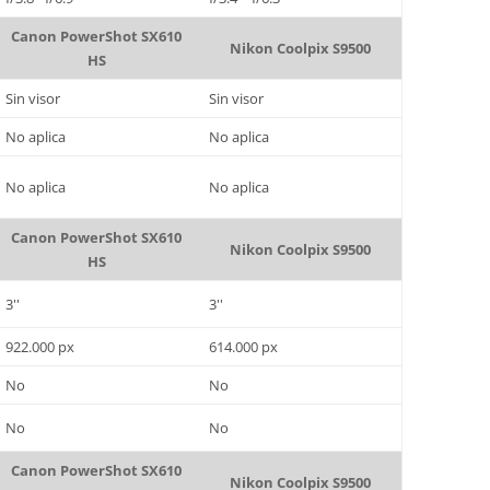
Canon PowerShot SX610
Nikon Coolpix S9500
HS
Sin visor
Sin visor
No aplica
No aplica
No aplica
No aplica
Canon PowerShot SX610
Nikon Coolpix S9500
HS
3''
3''
922.000 px
614.000 px
No
No
No
No
Canon PowerShot SX610
Nikon Coolpix S9500