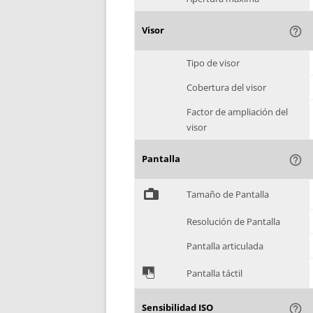
Visor
help_outline
Tipo de visor
Cobertura del visor
Factor de ampliación del
visor
Pantalla
help_outline
%
Tamaño de Pantalla
Resolución de Pantalla
Pantalla articulada
&
Pantalla táctil
Sensibilidad ISO
help_outline