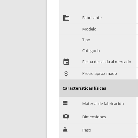
domain
Fabricante
Modelo
Tipo
Categoría
event
Fecha de salida al mercado
attach_money
Precio aproximado
Características físicas
G
Material de fabricación
!
Dimensiones
H
Peso