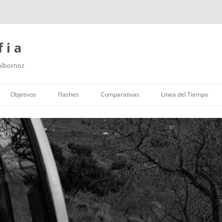
f i a
 Albornoz
Saltar
al
Objetivos
Flashes
Comparativas
Línea del Tiempo
contenido