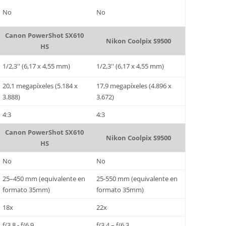
No
No
Canon PowerShot SX610
Nikon Coolpix S9500
HS
1/2,3'' (6,17 x 4,55 mm)
1/2,3'' (6,17 x 4,55 mm)
20,1 megapíxeles (5.184 x
17,9 megapíxeles (4.896 x
3.888)
3.672)
4:3
4:3
Canon PowerShot SX610
Nikon Coolpix S9500
HS
No
No
25–450 mm (equivalente en
25-550 mm (equivalente en
formato 35mm)
formato 35mm)
18x
22x
f/3.8 - f/6.9
f/3.4 – f/6.3