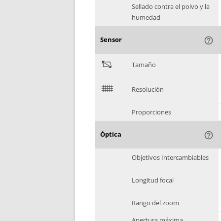
Sellado contra el polvo y la
humedad
Sensor
help_outline
"
Tamaño
$
Resolución
Proporciones
Óptica
help_outline
Objetivos Intercambiables
Longitud focal
Rango del zoom
Apertura máxima