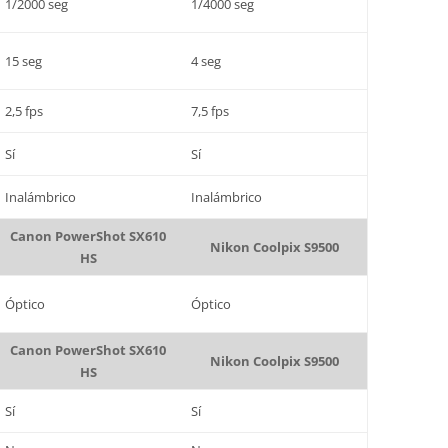
1/2000 seg
1/4000 seg
15 seg
4 seg
2,5 fps
7,5 fps
Sí
Sí
Inalámbrico
Inalámbrico
Canon PowerShot SX610
Nikon Coolpix S9500
HS
Óptico
Óptico
Canon PowerShot SX610
Nikon Coolpix S9500
HS
Sí
Sí