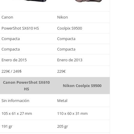
Canon
Nikon
PowerShot SX610 HS
Coolpix S9500
Compacta
Compacta
Compacta
Compacta
Enero de 2015
Enero de 2013
229€ / 249$
229€
Canon PowerShot SX610
Nikon Coolpix S9500
HS
Sin información
Metal
105 x 61 x 27 mm
110 x 60 x 31 mm
191 gr
205 gr