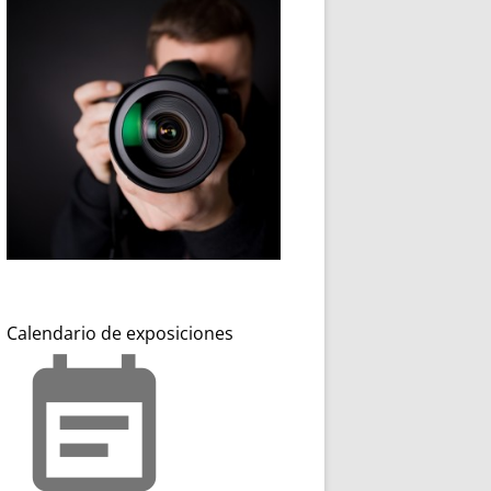
Calendario de exposiciones
event_note