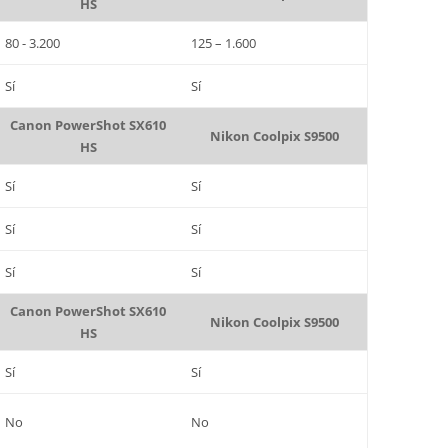
HS
80 - 3.200
125 – 1.600
Sí
Sí
Canon PowerShot SX610
Nikon Coolpix S9500
HS
Sí
Sí
Sí
Sí
Sí
Sí
Canon PowerShot SX610
Nikon Coolpix S9500
HS
Sí
Sí
No
No