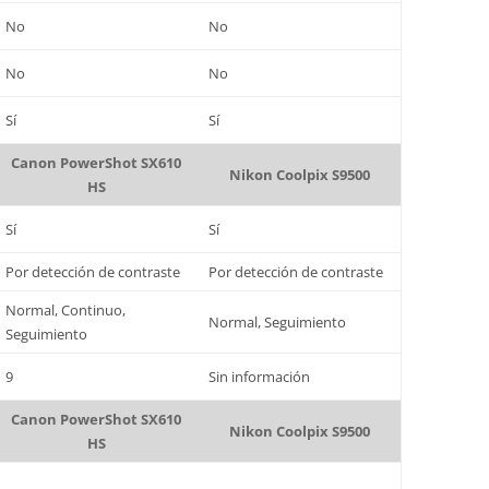
No
No
No
No
Sí
Sí
Canon PowerShot SX610
Nikon Coolpix S9500
HS
Sí
Sí
Por detección de contraste
Por detección de contraste
Normal, Continuo,
Normal, Seguimiento
Seguimiento
9
Sin información
Canon PowerShot SX610
Nikon Coolpix S9500
HS