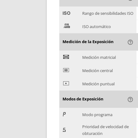
'
Rango de sensibilidades ISO
(
ISO automático
Medición de la Exposición
help_outline
)
Medición matricial
*
Medición central
+
Medición puntual
Modos de Exposición
help_outline
,
Modo programa
Prioridad de velocidad de
-
obturación