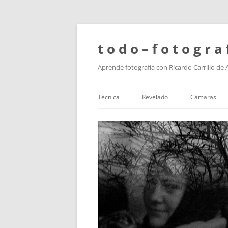
t o d o – f o t o g r a 
Aprende fotografía con Ricardo Carrillo de
Técnica
Revelado
Cámaras