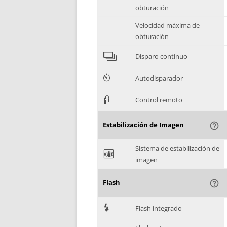
obturación
Velocidad máxima de
obturación
4
Disparo continuo
6
Autodisparador
3
Control remoto
Estabilización de Imagen
help_outline
Sistema de estabilización de
F
imagen
Flash
help_outline
7
Flash integrado