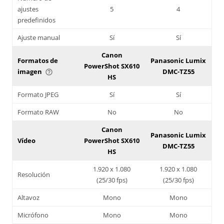
ajustes
5
4
predefinidos
Ajuste manual
Sí
Sí
Canon
Formatos de
Panasonic Lumix
PowerShot SX610
imagen
DMC-TZ55
help_outline
HS
Formato JPEG
Sí
Sí
Formato RAW
No
No
Canon
Panasonic Lumix
Vídeo
PowerShot SX610
DMC-TZ55
HS
1.920 x 1.080
1.920 x 1.080
Resolución
(25/30 fps)
(25/30 fps)
Altavoz
Mono
Mono
Micrófono
Mono
Mono