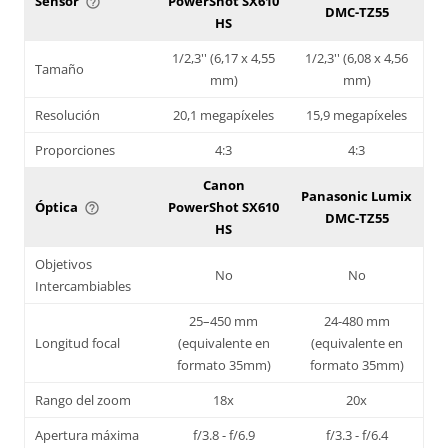
Sensor
PowerShot SX610
help_outline
DMC-TZ55
HS
1/2,3'' (6,17 x 4,55
1/2,3'' (6,08 x 4,56
Tamaño
mm)
mm)
Resolución
20,1 megapíxeles
15,9 megapíxeles
Proporciones
4:3
4:3
Canon
Panasonic Lumix
Óptica
PowerShot SX610
help_outline
DMC-TZ55
HS
Objetivos
No
No
Intercambiables
25–450 mm
24-480 mm
Longitud focal
(equivalente en
(equivalente en
formato 35mm)
formato 35mm)
Rango del zoom
18x
20x
Apertura máxima
f/3.8 - f/6.9
f/3.3 - f/6.4