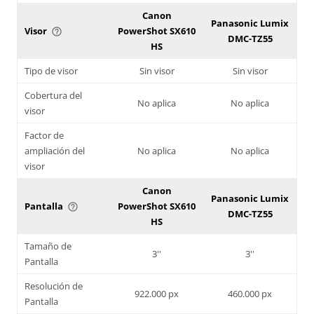
Canon
Panasonic Lumix
Visor
PowerShot SX610
help_outline
DMC-TZ55
HS
Tipo de visor
Sin visor
Sin visor
Cobertura del
No aplica
No aplica
visor
Factor de
ampliación del
No aplica
No aplica
visor
Canon
Panasonic Lumix
Pantalla
PowerShot SX610
help_outline
DMC-TZ55
HS
Tamaño de
3''
3''
Pantalla
Resolución de
922.000 px
460.000 px
Pantalla