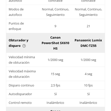
autofoco
contraste
contraste
Modos de
Normal, Continuo,
Normal, Continuo,
autofoco
Seguimiento
Seguimiento
Puntos de
9
21
enfoque
Canon
Obturador y
Panasonic Lumix
PowerShot SX610
disparo
DMC-TZ55
help_outline
HS
Velocidad mínima
1/2000 seg
1/2000 seg
de obturación
Velocidad máxima
15 seg
4 seg
de obturación
Disparo continuo
2,5 fps
10 fps
Autodisparador
Sí
Sí
Control remoto
Inalámbrico
Inalámbrico