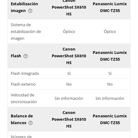
Canon
Estabilización
Panasonic Lumix
PowerShot SX610
imagen
DMC-TZ55
help_outline
HS
Sistema de
estabilización de
Óptico
Óptico
imagen
Canon
Panasonic Lumix
Flash
PowerShot SX610
help_outline
DMC-TZ55
HS
Flash integrado
Sí
Sí
Flash externo
No
No
Velocidad de
Sin información
Sin información
sincronización
Canon
Balance de
Panasonic Lumix
PowerShot SX610
blancos
DMC-TZ55
help_outline
HS
Número de