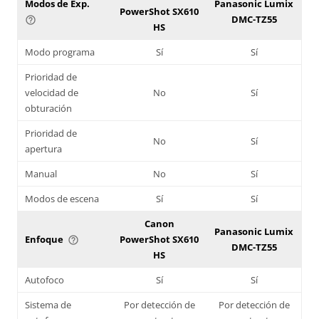
Modos de Exp.
Panasonic Lumix
PowerShot SX610
DMC-TZ55
help_outline
HS
Modo programa
Sí
Sí
Prioridad de
velocidad de
No
Sí
obturación
Prioridad de
No
Sí
apertura
Manual
No
Sí
Modos de escena
Sí
Sí
Canon
Panasonic Lumix
Enfoque
PowerShot SX610
help_outline
DMC-TZ55
HS
Autofoco
Sí
Sí
Sistema de
Por detección de
Por detección de