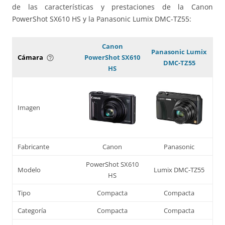
de las características y prestaciones de la Canon
PowerShot SX610 HS y la Panasonic Lumix DMC-TZ55:
Canon
Panasonic Lumix
Cámara
PowerShot SX610
help_outline
DMC-TZ55
HS
Imagen
Fabricante
Canon
Panasonic
PowerShot SX610
Modelo
Lumix DMC-TZ55
HS
Tipo
Compacta
Compacta
Categoría
Compacta
Compacta