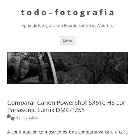
t o d o – f o t o g r a f i a
Aprende fotografía con Ricardo Carrillo de Albornoz
Saltar
Menú
al
contenido
Comparar Canon PowerShot SX610 HS con
Panasonic Lumix DMC-TZ55
thumbs_up_down
Comparativas
A continuación te mostramos una comparativa cara a cara