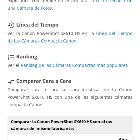
explicados con detalle en el artículo
La Ficha Técnica de
una Cámara de Fotos
.
Línea del Tiempo
restore
Ver la Canon PowerShot SX610 HS en
La Línea del Tiempo
de las Cámaras Compacta Canon.
Ranking
format_list_numbered
Ver el
Ranking de las Cámaras Compactas más populares
Comparar Cara a Cara
compare_arrows
Comparar cara a cara las características de la Canon
PowerShot SX610 HS con una de las siguientes cámaras
compacta Canon:
Comparar la Canon PowerShot SX610 HS con otras
cámaras del mismo fabricante:
Año