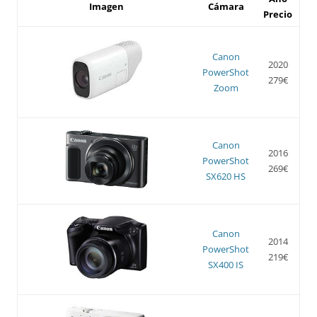
Imagen
Cámara
Precio
Canon
2020
PowerShot
279€
Zoom
Canon
2016
PowerShot
269€
SX620 HS
Canon
2014
PowerShot
219€
SX400 IS