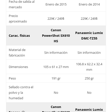
Fecha de salida al
Enero de 2015
Enero de 2014
mercado
Precio
229€ / 249$
229€ / 249$
aproximado
Canon
Panasonic Lumix
Carac. físicas
PowerShot SX610
DMC-TZ55
HS
Material de
Sin información
Sin información
fabricación
106.8 x 62.2 x 32.4
Dimensiones
105 x 61 x 27 mm
mm
Peso
191 gr
250 gr
Sellado contra el
polvo y la
No
No
humedad
Canon
Panasonic Lumix