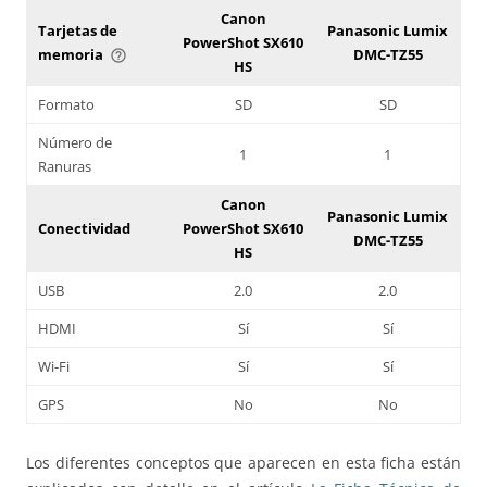
Canon
Tarjetas de
Panasonic Lumix
PowerShot SX610
memoria
DMC-TZ55
help_outline
HS
Formato
SD
SD
Número de
1
1
Ranuras
Canon
Panasonic Lumix
Conectividad
PowerShot SX610
DMC-TZ55
HS
USB
2.0
2.0
HDMI
Sí
Sí
Wi-Fi
Sí
Sí
GPS
No
No
Los diferentes conceptos que aparecen en esta ficha están