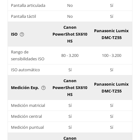
Pantalla articulada
No
Sí
Pantalla táctil
No
Sí
Canon
Panasonic Lumix
ISO
PowerShot SX610
help_outline
DMC-TZ55
HS
Rango de
80 - 3.200
100 - 3.200
sensibilidades ISO
ISO automático
Sí
Sí
Canon
Panasonic Lumix
Medición Exp.
PowerShot SX610
help_outline
DMC-TZ55
HS
Medición matricial
Sí
Sí
Medición central
Sí
Sí
Medición puntual
Sí
Sí
Canon