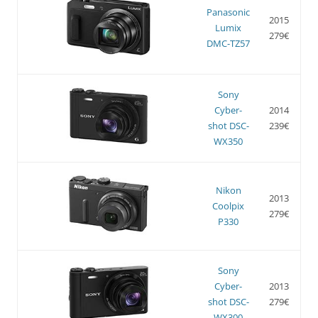
Panasonic
2015
Lumix
279€
DMC-TZ57
Sony
Cyber-
2014
shot DSC-
239€
WX350
Nikon
2013
Coolpix
279€
P330
Sony
Cyber-
2013
shot DSC-
279€
WX300