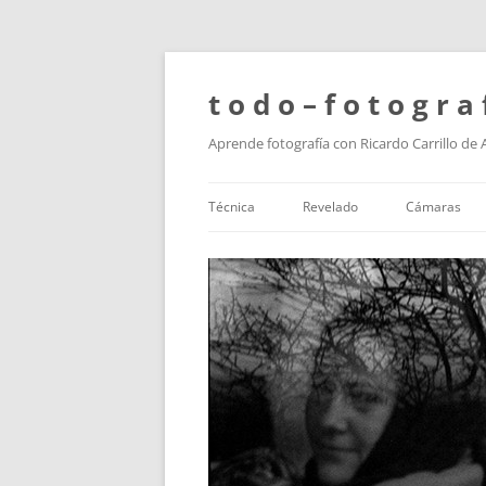
t o d o – f o t o g r a 
Aprende fotografía con Ricardo Carrillo de
Técnica
Revelado
Cámaras