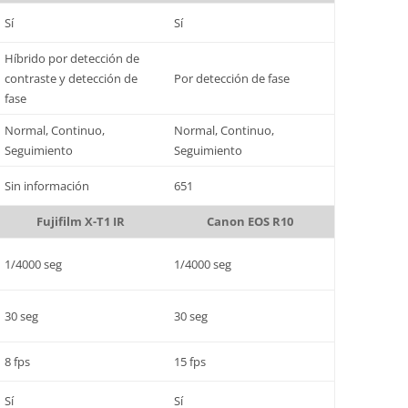
Sí
Sí
Híbrido por detección de
contraste y detección de
Por detección de fase
fase
Normal, Continuo,
Normal, Continuo,
Seguimiento
Seguimiento
Sin información
651
Fujifilm X-T1 IR
Canon EOS R10
1/4000 seg
1/4000 seg
30 seg
30 seg
8 fps
15 fps
Sí
Sí