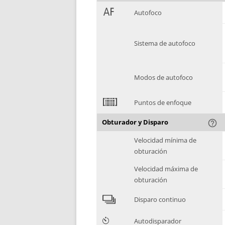
1
Autofoco
Sistema de autofoco
Modos de autofoco
2
Puntos de enfoque
Obturador y Disparo
help_outline
Velocidad mínima de
obturación
Velocidad máxima de
obturación
4
Disparo continuo
6
Autodisparador