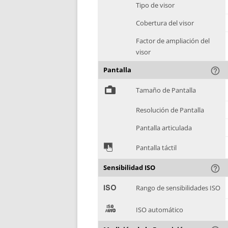
Tipo de visor
Cobertura del visor
Factor de ampliación del
visor
Pantalla
help_outline
%
Tamaño de Pantalla
Resolución de Pantalla
Pantalla articulada
&
Pantalla táctil
Sensibilidad ISO
help_outline
'
Rango de sensibilidades ISO
(
ISO automático