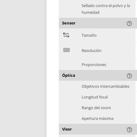
Sellado contra el polvo y la
humedad
Sensor
help_outline
"
Tamaño
$
Resolución
Proporciones
Óptica
help_outline
Objetivos Intercambiables
Longitud focal
Rango del zoom
Apertura máxima
Visor
help_outline