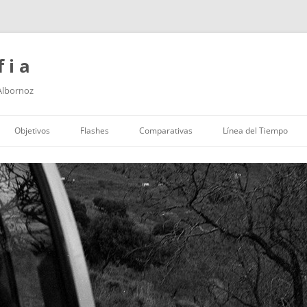
f i a
 Albornoz
Saltar
al
Objetivos
Flashes
Comparativas
Línea del Tiempo
contenido