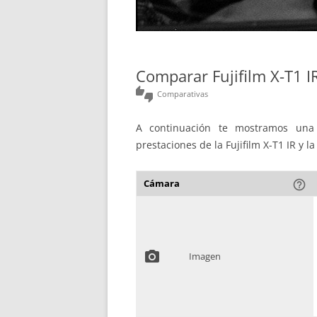
Comparar Fujifilm X-T1 
thumbs_up_down
Comparativas
A continuación te mostramos una 
prestaciones de la Fujifilm X-T1 IR y 
Cámara
help_outline
photo_camera
Imagen