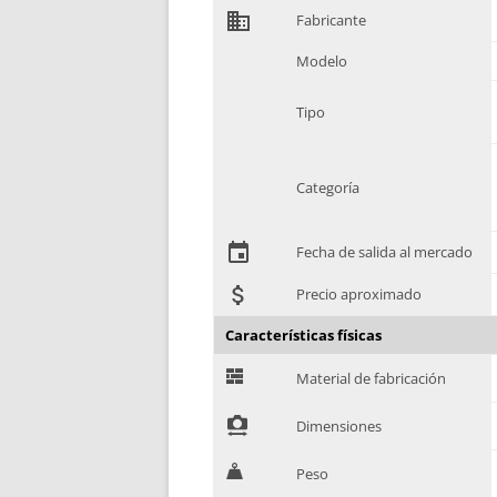
domain
Fabricante
Modelo
Tipo
Categoría
event
Fecha de salida al mercado
attach_money
Precio aproximado
Características físicas
G
Material de fabricación
!
Dimensiones
H
Peso