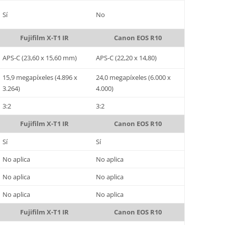
Sí
No
Fujifilm X-T1 IR
Canon EOS R10
APS-C (23,60 x 15,60 mm)
APS-C (22,20 x 14,80)
15,9 megapíxeles (4.896 x
24,0 megapíxeles (6.000 x
3.264)
4.000)
3:2
3:2
Fujifilm X-T1 IR
Canon EOS R10
Sí
Sí
No aplica
No aplica
No aplica
No aplica
No aplica
No aplica
Fujifilm X-T1 IR
Canon EOS R10