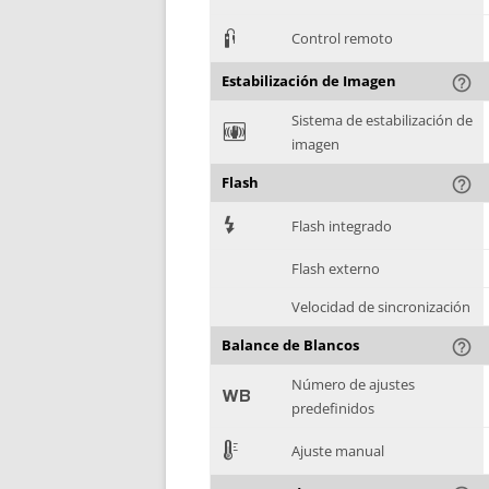
3
Control remoto
Estabilización de Imagen
help_outline
Sistema de estabilización de
F
imagen
Flash
help_outline
7
Flash integrado
Flash externo
Velocidad de sincronización
Balance de Blancos
help_outline
Número de ajustes
9
predefinidos
E
Ajuste manual