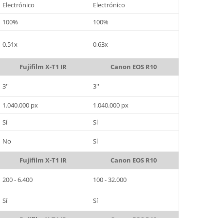
Electrónico
Electrónico
100%
100%
0,51x
0,63x
Fujifilm X-T1 IR
Canon EOS R10
3''
3''
1.040.000 px
1.040.000 px
Sí
Sí
No
Sí
Fujifilm X-T1 IR
Canon EOS R10
200 - 6.400
100 - 32.000
Sí
Sí