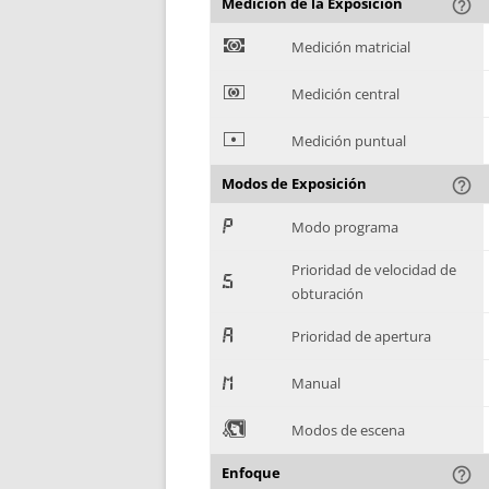
Medición de la Exposición
help_outline
)
Medición matricial
*
Medición central
+
Medición puntual
Modos de Exposición
help_outline
,
Modo programa
Prioridad de velocidad de
-
obturación
.
Prioridad de apertura
/
Manual
0
Modos de escena
Enfoque
help_outline