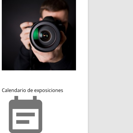
Calendario de exposiciones
event_note