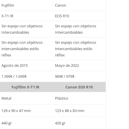
Fujifilm
Canon
X-T1 IR
EOS R10
Sin espejo con objetivos
Sin espejo con objetivos
Intercambiables
Intercambiables
Sin espejo con objetivos
Sin espejo con objetivos
intercambiables estilo
intercambiables estilo
réflex
réflex
Agosto de 2015
Mayo de 2022
1.599€ / 1.699$
969€ / 979$
Fujifilm X-T1 IR
Canon EOS R10
Metal
Plástico
129 x 90 x 47 mm
123 x 88 x 83 mm
440 gr
426 gr