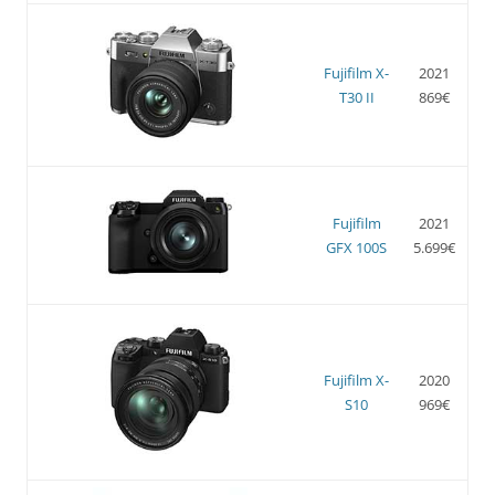
Fujifilm X-
2021
T30 II
869€
Fujifilm
2021
GFX 100S
5.699€
Fujifilm X-
2020
S10
969€