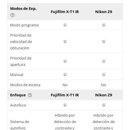
Modos de Exp.
Fujifilm X-T1 IR
Nikon Z9
help_outline
Modo programa
Sí
Sí
Prioridad de
velocidad de
Sí
Sí
obturación
Prioridad de
Sí
Sí
apertura
Manual
Sí
Sí
Modos de escena
No
No
Enfoque
Fujifilm X-T1 IR
Nikon Z9
help_outline
Autofoco
Sí
Sí
Híbrido por
Híbrido por
Sistema de
detección de
detección de
autofoco
contraste y
contraste y