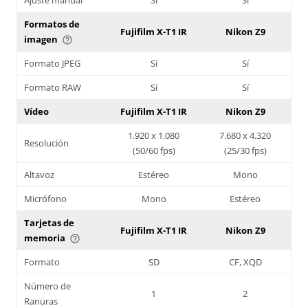
Formatos de
Fujifilm X-T1 IR
Nikon Z9
imagen
help_outline
Formato JPEG
Sí
Sí
Formato RAW
Sí
Sí
Vídeo
Fujifilm X-T1 IR
Nikon Z9
1.920 x 1.080
7.680 x 4.320
Resolución
(50/60 fps)
(25/30 fps)
Altavoz
Estéreo
Mono
Micrófono
Mono
Estéreo
Tarjetas de
Fujifilm X-T1 IR
Nikon Z9
memoria
help_outline
Formato
SD
CF, XQD
Número de
1
2
Ranuras