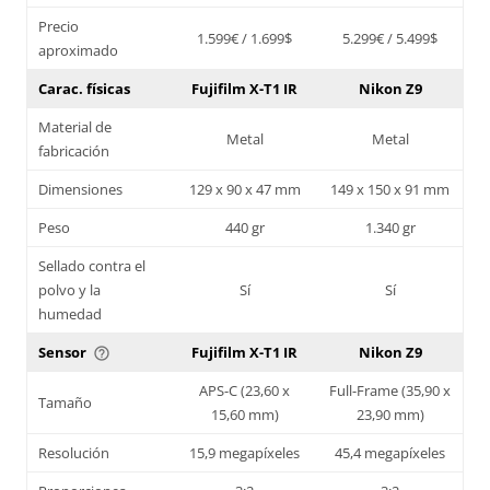
Precio
1.599€ / 1.699$
5.299€ / 5.499$
aproximado
Carac. físicas
Fujifilm X-T1 IR
Nikon Z9
Material de
Metal
Metal
fabricación
Dimensiones
129 x 90 x 47 mm
149 x 150 x 91 mm
Peso
440 gr
1.340 gr
Sellado contra el
polvo y la
Sí
Sí
humedad
Sensor
Fujifilm X-T1 IR
Nikon Z9
help_outline
APS-C (23,60 x
Full-Frame (35,90 x
Tamaño
15,60 mm)
23,90 mm)
Resolución
15,9 megapíxeles
45,4 megapíxeles