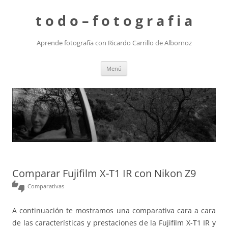
t o d o – f o t o g r a f i a
Aprende fotografía con Ricardo Carrillo de Albornoz
Saltar
Menú
al
contenido
Comparar Fujifilm X-T1 IR con Nikon Z9
thumbs_up_down
Comparativas
A continuación te mostramos una comparativa cara a cara
de las características y prestaciones de la Fujifilm X-T1 IR y