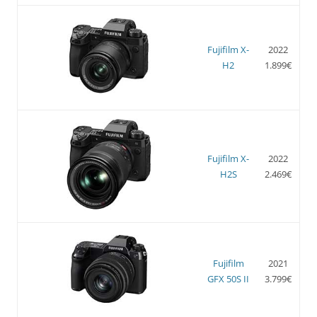
Fujifilm X-
2022
H2
1.899€
Fujifilm X-
2022
H2S
2.469€
Fujifilm
2021
GFX 50S II
3.799€