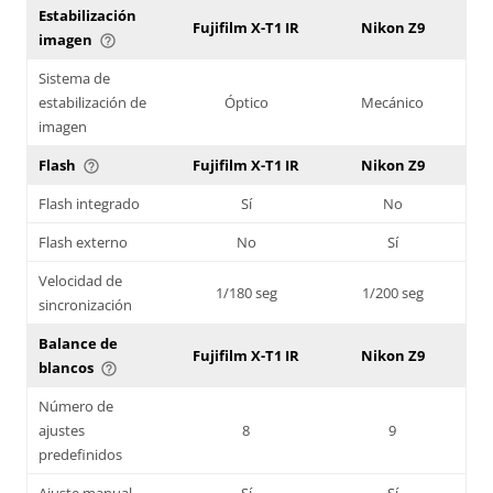
Estabilización
Fujifilm X-T1 IR
Nikon Z9
imagen
help_outline
Sistema de
estabilización de
Óptico
Mecánico
imagen
Flash
Fujifilm X-T1 IR
Nikon Z9
help_outline
Flash integrado
Sí
No
Flash externo
No
Sí
Velocidad de
1/180 seg
1/200 seg
sincronización
Balance de
Fujifilm X-T1 IR
Nikon Z9
blancos
help_outline
Número de
ajustes
8
9
predefinidos
Ajuste manual
Sí
Sí