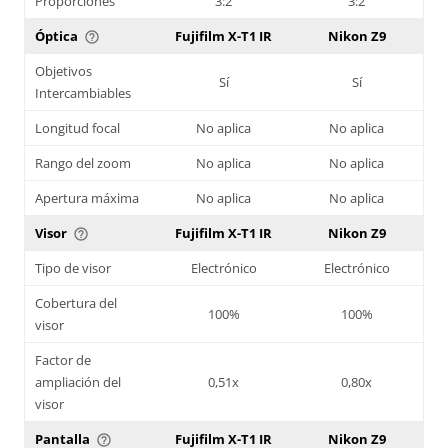
Proporciones
3:2
3:2
Óptica
Fujifilm X-T1 IR
Nikon Z9
help_outline
Objetivos
Sí
Sí
Intercambiables
Longitud focal
No aplica
No aplica
Rango del zoom
No aplica
No aplica
Apertura máxima
No aplica
No aplica
Visor
Fujifilm X-T1 IR
Nikon Z9
help_outline
Tipo de visor
Electrónico
Electrónico
Cobertura del
100%
100%
visor
Factor de
ampliación del
0,51x
0,80x
visor
Pantalla
Fujifilm X-T1 IR
Nikon Z9
help_outline