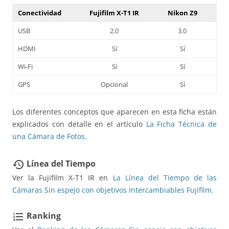
Conectividad
Fujifilm X-T1 IR
Nikon Z9
USB
2.0
3.0
HDMI
Sí
Sí
Wi-Fi
Sí
Sí
GPS
Opcional
Sí
Los diferentes conceptos que aparecen en esta ficha están
explicados con detalle en el artículo
La Ficha Técnica de
una Cámara de Fotos
.
Línea del Tiempo
restore
Ver la Fujifilm X-T1 IR en
La Línea del Tiempo de las
Cámaras Sin espejo con objetivos Intercambiables Fujifilm.
Ranking
format_list_numbered