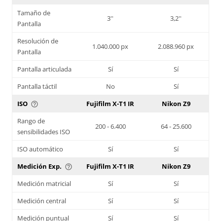
Tamaño de
3''
3,2''
Pantalla
Resolución de
1.040.000 px
2.088.960 px
Pantalla
Pantalla articulada
Sí
Sí
Pantalla táctil
No
Sí
ISO
Fujifilm X-T1 IR
Nikon Z9
help_outline
Rango de
200 - 6.400
64 - 25.600
sensibilidades ISO
ISO automático
Sí
Sí
Medición Exp.
Fujifilm X-T1 IR
Nikon Z9
help_outline
Medición matricial
Sí
Sí
Medición central
Sí
Sí
Medición puntual
Sí
Sí