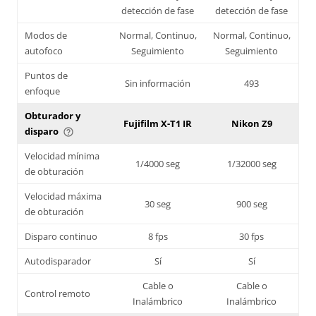
detección de fase
detección de fase
Modos de
Normal, Continuo,
Normal, Continuo,
autofoco
Seguimiento
Seguimiento
Puntos de
Sin información
493
enfoque
Obturador y
Fujifilm X-T1 IR
Nikon Z9
disparo
help_outline
Velocidad mínima
1/4000 seg
1/32000 seg
de obturación
Velocidad máxima
30 seg
900 seg
de obturación
Disparo continuo
8 fps
30 fps
Autodisparador
Sí
Sí
Cable o
Cable o
Control remoto
Inalámbrico
Inalámbrico