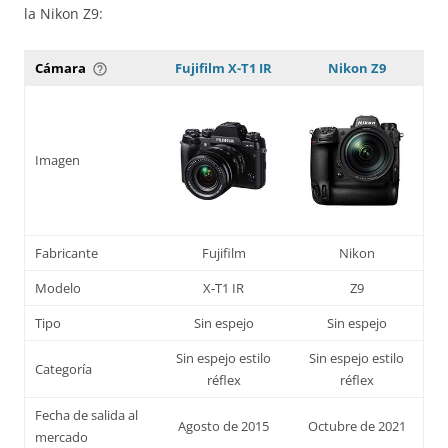
la Nikon Z9:
Cámara
Fujifilm X-T1 IR
Nikon Z9
help_outline
Imagen
Fabricante
Fujifilm
Nikon
Modelo
X-T1 IR
Z9
Tipo
Sin espejo
Sin espejo
Sin espejo estilo
Sin espejo estilo
Categoría
réflex
réflex
Fecha de salida al
Agosto de 2015
Octubre de 2021
mercado