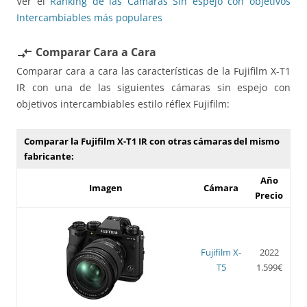
Ver el
Ranking de las Cámaras Sin espejo con objetivos
Intercambiables más populares
Comparar Cara a Cara
compare_arrows
Comparar cara a cara las características de la Fujifilm X-T1
IR con una de las siguientes cámaras sin espejo con
objetivos intercambiables estilo réflex Fujifilm:
Comparar la Fujifilm X-T1 IR con otras cámaras del mismo
fabricante:
Año
Imagen
Cámara
Precio
Fujifilm X-
2022
T5
1.599€