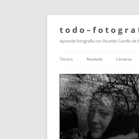
t o d o – f o t o g r a 
Aprende fotografía con Ricardo Carrillo de
Técnica
Revelado
Cámaras