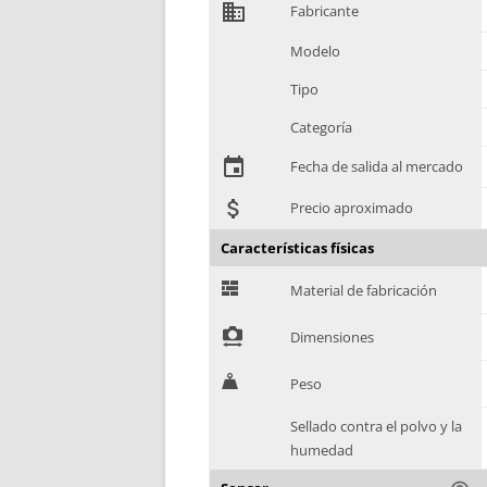
domain
Fabricante
Modelo
Tipo
Categoría
event
Fecha de salida al mercado
attach_money
Precio aproximado
Características físicas
G
Material de fabricación
!
Dimensiones
H
Peso
Sellado contra el polvo y la
humedad