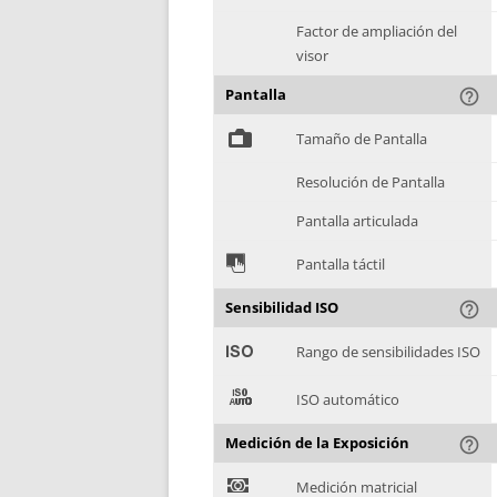
Factor de ampliación del
visor
Pantalla
help_outline
%
Tamaño de Pantalla
Resolución de Pantalla
Pantalla articulada
&
Pantalla táctil
Sensibilidad ISO
help_outline
'
Rango de sensibilidades ISO
(
ISO automático
Medición de la Exposición
help_outline
)
Medición matricial