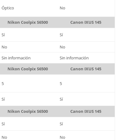
Óptico
No
Nikon Coolpix S6500
Canon IXUS 145
Sí
Sí
No
No
Sin información
Sin información
Nikon Coolpix S6500
Canon IXUS 145
5
5
Sí
Sí
Nikon Coolpix S6500
Canon IXUS 145
Sí
Sí
No
No