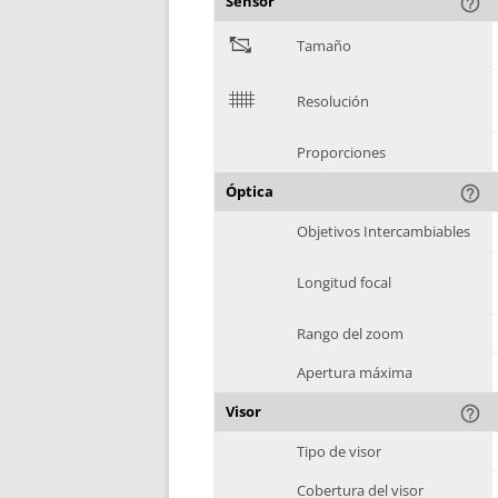
Sensor
help_outline
"
Tamaño
$
Resolución
Proporciones
Óptica
help_outline
Objetivos Intercambiables
Longitud focal
Rango del zoom
Apertura máxima
Visor
help_outline
Tipo de visor
Cobertura del visor