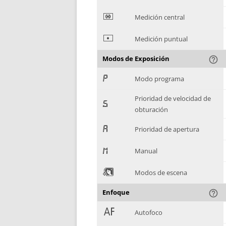
*
Medición central
+
Medición puntual
Modos de Exposición
help_outline
,
Modo programa
Prioridad de velocidad de
-
obturación
.
Prioridad de apertura
/
Manual
0
Modos de escena
Enfoque
help_outline
1
Autofoco