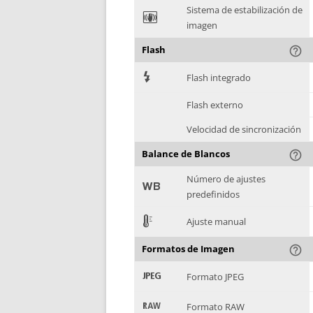
Sistema de estabilización de
F
imagen
Flash
help_outline
7
Flash integrado
Flash externo
Velocidad de sincronización
Balance de Blancos
help_outline
Número de ajustes
9
predefinidos
E
Ajuste manual
Formatos de Imagen
help_outline
:
Formato JPEG
;
Formato RAW