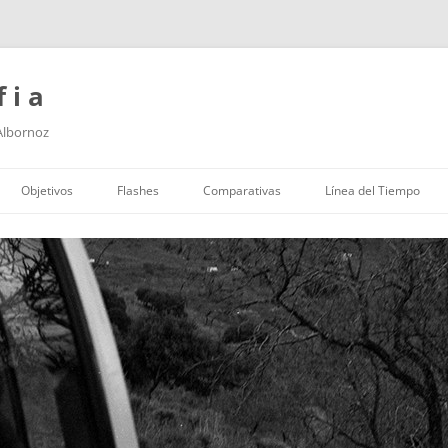
f i a
 Albornoz
Saltar
al
Objetivos
Flashes
Comparativas
Línea del Tiempo
contenido