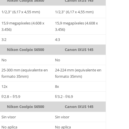
Nikon Coolpix S6500
Canon IXUS 145
1/2,3'' (6,17 x 4,55 mm)
1/2,3'' (6,17 x 4,55 mm)
15,9 megapíxeles (4.608 x
15,9 megapíxeles (4.608 x
3.456)
3.456)
3:2
4:3
Nikon Coolpix S6500
Canon IXUS 145
No
No
25-300 mm (equivalente en
24-224 mm (equivalente en
formato 35mm)
formato 35mm)
12x
8x
f/2.8 – f/5.9
f/3.2 - f/6.9
Nikon Coolpix S6500
Canon IXUS 145
Sin visor
Sin visor
No aplica
No aplica