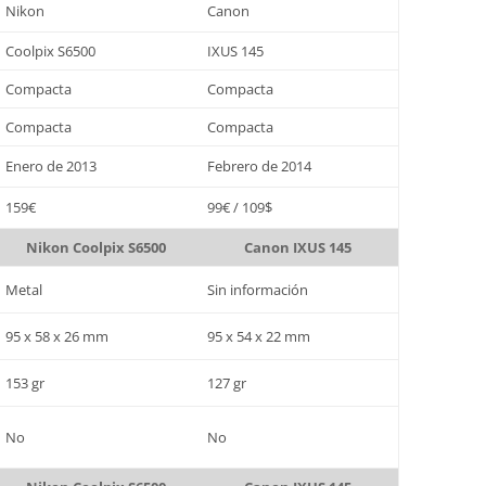
Nikon
Canon
Coolpix S6500
IXUS 145
Compacta
Compacta
Compacta
Compacta
Enero de 2013
Febrero de 2014
159€
99€ / 109$
Nikon Coolpix S6500
Canon IXUS 145
Metal
Sin información
95 x 58 x 26 mm
95 x 54 x 22 mm
153 gr
127 gr
No
No