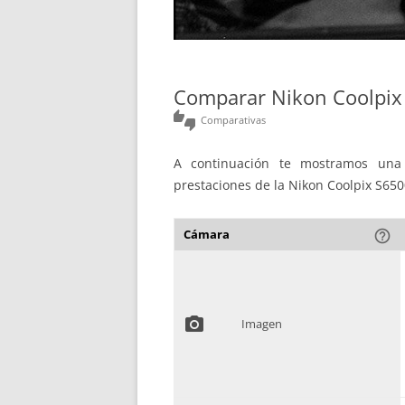
Comparar Nikon Coolpix
thumbs_up_down
Comparativas
A continuación te mostramos una 
prestaciones de la Nikon Coolpix S650
Cámara
help_outline
photo_camera
Imagen