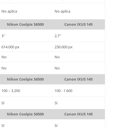
No aplica
No aplica
Nikon Coolpix S6500
Canon IXUS 145
3''
2,7''
614.000 px
230.000 px
No
No
No
No
Nikon Coolpix S6500
Canon IXUS 145
100 – 3.200
100 - 1.600
Sí
Sí
Nikon Coolpix S6500
Canon IXUS 145
Sí
Sí