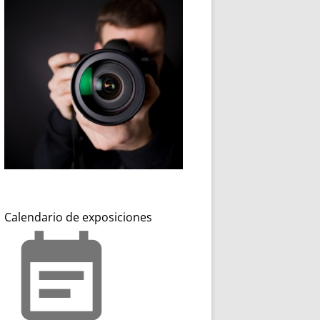
Calendario de exposiciones
event_note