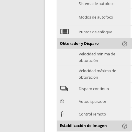
Sistema de autofoco
Modos de autofoco
2
Puntos de enfoque
Obturador y Disparo
help_outline
Velocidad mínima de
obturación
Velocidad máxima de
obturación
4
Disparo continuo
6
Autodisparador
3
Control remoto
Estabilización de Imagen
help_outline