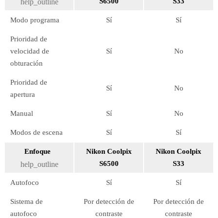
S6500
S33
help_outline
Modo programa
Sí
Sí
Prioridad de
velocidad de
Sí
No
obturación
Prioridad de
Sí
No
apertura
Manual
Sí
No
Modos de escena
Sí
Sí
Enfoque
Nikon Coolpix
Nikon Coolpix
S6500
S33
help_outline
Autofoco
Sí
Sí
Sistema de
Por detección de
Por detección de
autofoco
contraste
contraste