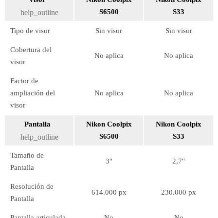
S6500
S33
help_outline
Tipo de visor
Sin visor
Sin visor
Cobertura del
No aplica
No aplica
visor
Factor de
ampliación del
No aplica
No aplica
visor
Pantalla
Nikon Coolpix
Nikon Coolpix
S6500
S33
help_outline
Tamaño de
3''
2,7''
Pantalla
Resolución de
614.000 px
230.000 px
Pantalla
Pantalla articulada
No
No