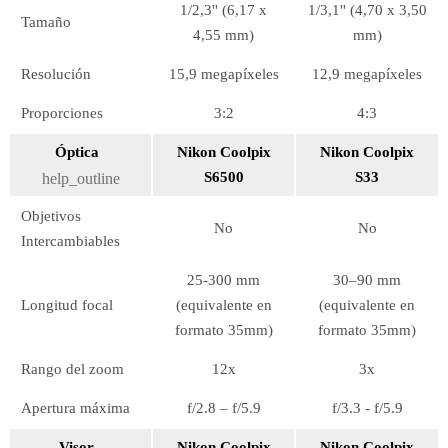
1/2,3'' (6,17 x
1/3,1'' (4,70 x 3,50
Tamaño
4,55 mm)
mm)
Resolución
15,9 megapíxeles
12,9 megapíxeles
Proporciones
3:2
4:3
Óptica
Nikon Coolpix
Nikon Coolpix
S6500
S33
help_outline
Objetivos
No
No
Intercambiables
25-300 mm
30–90 mm
Longitud focal
(equivalente en
(equivalente en
formato 35mm)
formato 35mm)
Rango del zoom
12x
3x
Apertura máxima
f/2.8 – f/5.9
f/3.3 - f/5.9
Visor
Nikon Coolpix
Nikon Coolpix