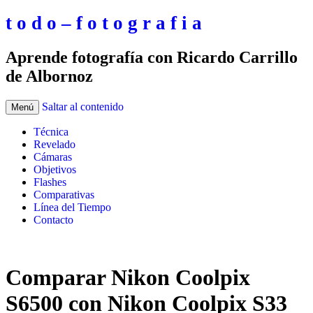
t o d o – f o t o g r a f i a
Aprende fotografía con Ricardo Carrillo
de Albornoz
Saltar al contenido
Menú
Técnica
Revelado
Cámaras
Objetivos
Flashes
Comparativas
Línea del Tiempo
Contacto
Comparar Nikon Coolpix
S6500 con Nikon Coolpix S33