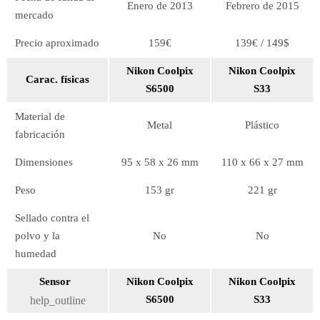
Enero de 2013
Febrero de 2015
mercado
Precio aproximado
159€
139€ / 149$
Nikon Coolpix
Nikon Coolpix
Carac. físicas
S6500
S33
Material de
Metal
Plástico
fabricación
Dimensiones
95 x 58 x 26 mm
110 x 66 x 27 mm
Peso
153 gr
221 gr
Sellado contra el
polvo y la
No
No
humedad
Sensor
Nikon Coolpix
Nikon Coolpix
S6500
S33
help_outline