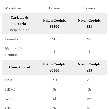
Micrófono
Estéreo
Estéreo
Tarjetas de
Nikon Coolpix
Nikon Coolpix
memoria
S6500
S33
help_outline
Formato
SD
SD
Número de
1
1
Ranuras
Nikon Coolpix
Nikon Coolpix
Conectividad
S6500
S33
USB
2.0
2.0
HDMI
Sí
Sí
Wi-Fi
Sí
No
GPS
Sí
No