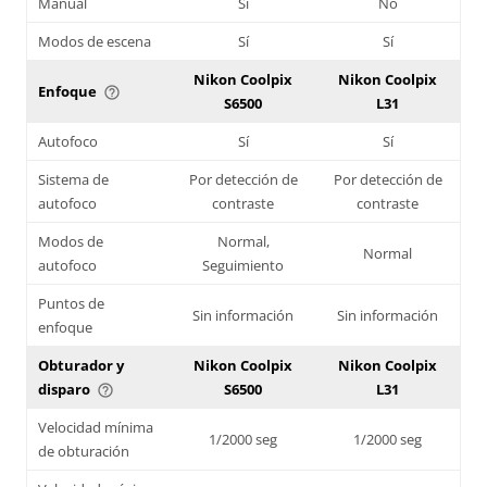
Manual
Sí
No
Modos de escena
Sí
Sí
Nikon Coolpix
Nikon Coolpix
Enfoque
help_outline
S6500
L31
Autofoco
Sí
Sí
Sistema de
Por detección de
Por detección de
autofoco
contraste
contraste
Modos de
Normal,
Normal
autofoco
Seguimiento
Puntos de
Sin información
Sin información
enfoque
Obturador y
Nikon Coolpix
Nikon Coolpix
disparo
S6500
L31
help_outline
Velocidad mínima
1/2000 seg
1/2000 seg
de obturación