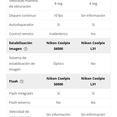
Velocidad máxima
8 seg
4 seg
de obturación
Disparo continuo
10 fps
Sin información
Autodisparador
Sí
Sí
Control remoto
Inalámbrico
No
Estabilización
Nikon Coolpix
Nikon Coolpix
imagen
S6500
L31
help_outline
Sistema de
estabilización de
Óptico
No
imagen
Nikon Coolpix
Nikon Coolpix
Flash
help_outline
S6500
L31
Flash integrado
Sí
Sí
Flash externo
No
No
Velocidad de
Sin información
Sin información