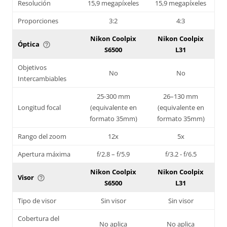
Resolución
15,9 megapíxeles
15,9 megapíxeles
Proporciones
3:2
4:3
Nikon Coolpix
Nikon Coolpix
Óptica
help_outline
S6500
L31
Objetivos
No
No
Intercambiables
25-300 mm
26–130 mm
Longitud focal
(equivalente en
(equivalente en
formato 35mm)
formato 35mm)
Rango del zoom
12x
5x
Apertura máxima
f/2.8 – f/5.9
f/3.2 - f/6.5
Nikon Coolpix
Nikon Coolpix
Visor
help_outline
S6500
L31
Tipo de visor
Sin visor
Sin visor
Cobertura del
No aplica
No aplica