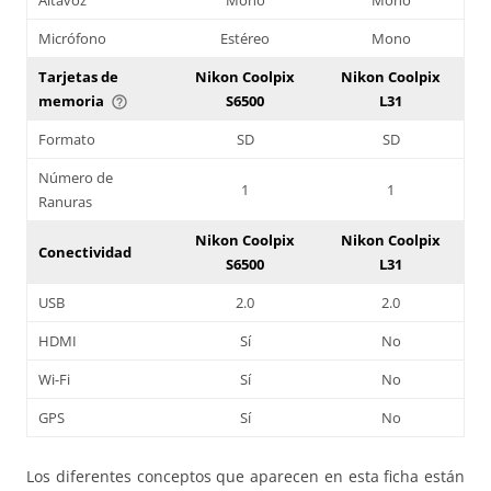
Micrófono
Estéreo
Mono
Tarjetas de
Nikon Coolpix
Nikon Coolpix
memoria
S6500
L31
help_outline
Formato
SD
SD
Número de
1
1
Ranuras
Nikon Coolpix
Nikon Coolpix
Conectividad
S6500
L31
USB
2.0
2.0
HDMI
Sí
No
Wi-Fi
Sí
No
GPS
Sí
No
Los diferentes conceptos que aparecen en esta ficha están