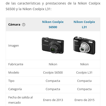
de las características y prestaciones de la Nikon Coolpix
S6500 y la Nikon Coolpix L31:
Nikon Coolpix
Nikon Coolpix
Cámara
help_outline
S6500
L31
Imagen
Fabricante
Nikon
Nikon
Modelo
Coolpix S6500
Coolpix L31
Tipo
Compacta
Compacta
Categoría
Compacta
Compacta
Fecha de salida al
Enero de 2013
Enero de 2015
mercado