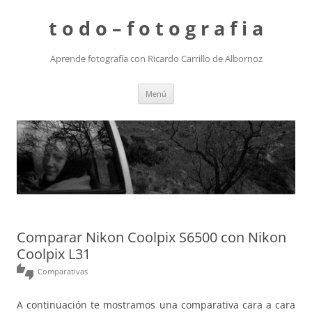
t o d o – f o t o g r a f i a
Aprende fotografía con Ricardo Carrillo de Albornoz
Saltar
Menú
al
contenido
Comparar Nikon Coolpix S6500 con Nikon
Coolpix L31
thumbs_up_down
Comparativas
A continuación te mostramos una comparativa cara a cara