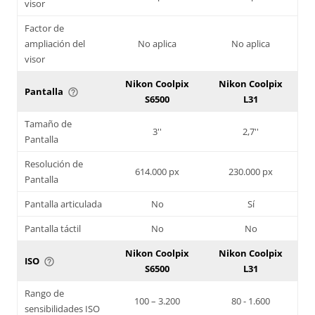
visor
Factor de
ampliación del
No aplica
No aplica
visor
Nikon Coolpix
Nikon Coolpix
Pantalla
help_outline
S6500
L31
Tamaño de
3''
2,7''
Pantalla
Resolución de
614.000 px
230.000 px
Pantalla
Pantalla articulada
No
Sí
Pantalla táctil
No
No
Nikon Coolpix
Nikon Coolpix
ISO
help_outline
S6500
L31
Rango de
100 – 3.200
80 - 1.600
sensibilidades ISO