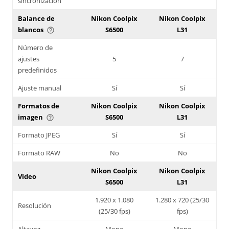
sincronización
Balance de
Nikon Coolpix
Nikon Coolpix
blancos
S6500
L31
help_outline
Número de
ajustes
5
7
predefinidos
Ajuste manual
Sí
Sí
Formatos de
Nikon Coolpix
Nikon Coolpix
imagen
S6500
L31
help_outline
Formato JPEG
Sí
Sí
Formato RAW
No
No
Nikon Coolpix
Nikon Coolpix
Vídeo
S6500
L31
1.920 x 1.080
1.280 x 720 (25/30
Resolución
(25/30 fps)
fps)
Altavoz
Mono
Mono