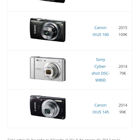
Canon
2015
IXUS 160
109€
Sony
Cyber-
2014
shot DSC-
79€
W800
Canon
2014
IXUS 145
99€
Este artículo ha sido publicado el día 9 de enero de 2013 en la