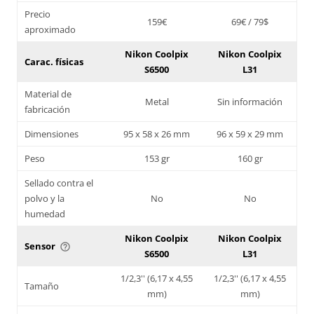
Precio
159€
69€ / 79$
aproximado
Nikon Coolpix
Nikon Coolpix
Carac. físicas
S6500
L31
Material de
Metal
Sin información
fabricación
Dimensiones
95 x 58 x 26 mm
96 x 59 x 29 mm
Peso
153 gr
160 gr
Sellado contra el
polvo y la
No
No
humedad
Nikon Coolpix
Nikon Coolpix
Sensor
help_outline
S6500
L31
1/2,3'' (6,17 x 4,55
1/2,3'' (6,17 x 4,55
Tamaño
mm)
mm)