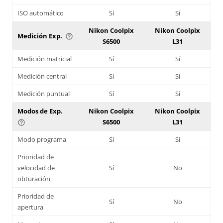
ISO automático
Sí
Sí
Nikon Coolpix
Nikon Coolpix
Medición Exp.
help_outline
S6500
L31
Medición matricial
Sí
Sí
Medición central
Sí
Sí
Medición puntual
Sí
Sí
Modos de Exp.
Nikon Coolpix
Nikon Coolpix
S6500
L31
help_outline
Modo programa
Sí
Sí
Prioridad de
velocidad de
Sí
No
obturación
Prioridad de
Sí
No
apertura