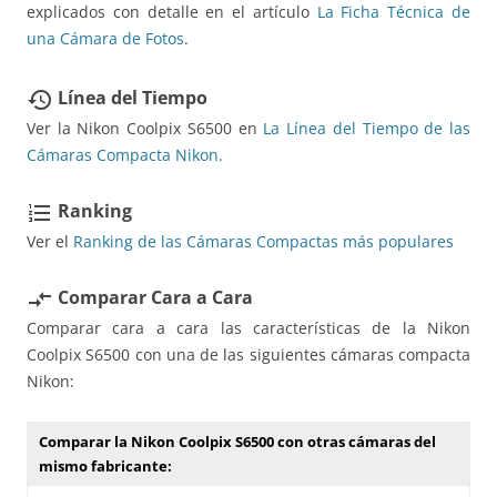
explicados con detalle en el artículo
La Ficha Técnica de
una Cámara de Fotos
.
Línea del Tiempo
restore
Ver la Nikon Coolpix S6500 en
La Línea del Tiempo de las
Cámaras Compacta Nikon.
Ranking
format_list_numbered
Ver el
Ranking de las Cámaras Compactas más populares
Comparar Cara a Cara
compare_arrows
Comparar cara a cara las características de la Nikon
Coolpix S6500 con una de las siguientes cámaras compacta
Nikon:
Comparar la Nikon Coolpix S6500 con otras cámaras del
mismo fabricante: