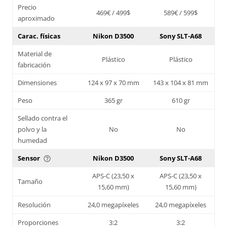
Precio
469€ / 499$
589€ / 599$
aproximado
Carac. físicas
Nikon D3500
Sony SLT-A68
Material de
Plástico
Plástico
fabricación
Dimensiones
124 x 97 x 70 mm
143 x 104 x 81 mm
Peso
365 gr
610 gr
Sellado contra el
polvo y la
No
No
humedad
Sensor
Nikon D3500
Sony SLT-A68
help_outline
APS-C (23,50 x
APS-C (23,50 x
Tamaño
15,60 mm)
15,60 mm)
Resolución
24,0 megapíxeles
24,0 megapíxeles
Proporciones
3:2
3:2