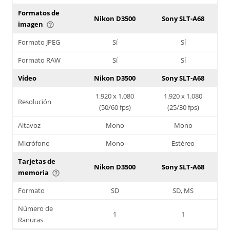
Formatos de
Nikon D3500
Sony SLT-A68
imagen
help_outline
Formato JPEG
Sí
Sí
Formato RAW
Sí
Sí
Vídeo
Nikon D3500
Sony SLT-A68
1.920 x 1.080
1.920 x 1.080
Resolución
(50/60 fps)
(25/30 fps)
Altavoz
Mono
Mono
Micrófono
Mono
Estéreo
Tarjetas de
Nikon D3500
Sony SLT-A68
memoria
help_outline
Formato
SD
SD, MS
Número de
1
1
Ranuras