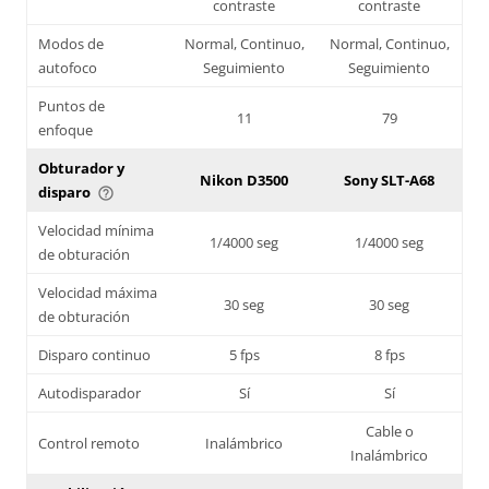
contraste
contraste
Modos de
Normal, Continuo,
Normal, Continuo,
autofoco
Seguimiento
Seguimiento
Puntos de
11
79
enfoque
Obturador y
Nikon D3500
Sony SLT-A68
disparo
help_outline
Velocidad mínima
1/4000 seg
1/4000 seg
de obturación
Velocidad máxima
30 seg
30 seg
de obturación
Disparo continuo
5 fps
8 fps
Autodisparador
Sí
Sí
Cable o
Control remoto
Inalámbrico
Inalámbrico