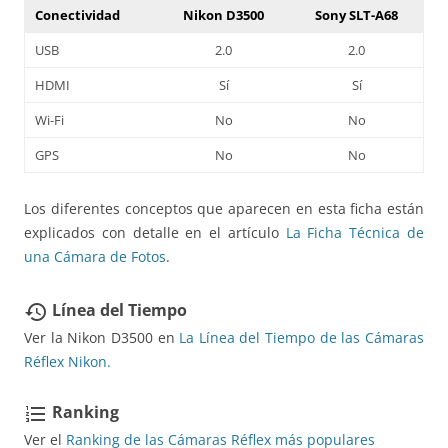
Conectividad
Nikon D3500
Sony SLT-A68
USB
2.0
2.0
HDMI
Sí
Sí
Wi-Fi
No
No
GPS
No
No
Los diferentes conceptos que aparecen en esta ficha están
explicados con detalle en el artículo
La Ficha Técnica de
una Cámara de Fotos
.
Línea del Tiempo
restore
Ver la Nikon D3500 en
La Línea del Tiempo de las Cámaras
Réflex Nikon.
Ranking
format_list_numbered
Ver el
Ranking de las Cámaras Réflex más populares