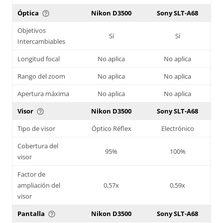
Óptica
Nikon D3500
Sony SLT-A68
help_outline
Objetivos
Sí
Sí
Intercambiables
Longitud focal
No aplica
No aplica
Rango del zoom
No aplica
No aplica
Apertura máxima
No aplica
No aplica
Visor
Nikon D3500
Sony SLT-A68
help_outline
Tipo de visor
Óptico Réflex
Electrónico
Cobertura del
95%
100%
visor
Factor de
ampliación del
0,57x
0,59x
visor
Pantalla
Nikon D3500
Sony SLT-A68
help_outline