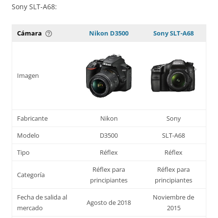
Sony SLT-A68:
Cámara
Nikon D3500
Sony SLT-A68
help_outline
Imagen
Fabricante
Nikon
Sony
Modelo
D3500
SLT-A68
Tipo
Réflex
Réflex
Réflex para
Réflex para
Categoría
principiantes
principiantes
Fecha de salida al
Noviembre de
Agosto de 2018
mercado
2015