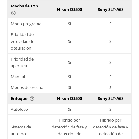
Modos de Exp.
Nikon D3500
Sony SLT-A68
help_outline
Modo programa
Sí
Sí
Prioridad de
velocidad de
Sí
Sí
obturación
Prioridad de
Sí
Sí
apertura
Manual
Sí
Sí
Modos de escena
Sí
Sí
Enfoque
Nikon D3500
Sony SLT-A68
help_outline
Autofoco
Sí
Sí
Híbrido por
Híbrido por
Sistema de
detección de fase y
detección de fase y
autofoco
detección de
detección de