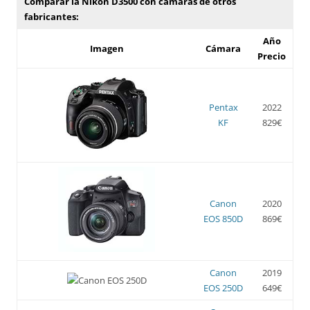
Comparar la Nikon D3500 con cámaras de otros
fabricantes:
Año
Imagen
Cámara
Precio
Pentax
2022
KF
829€
Canon
2020
EOS 850D
869€
Canon
2019
EOS 250D
649€