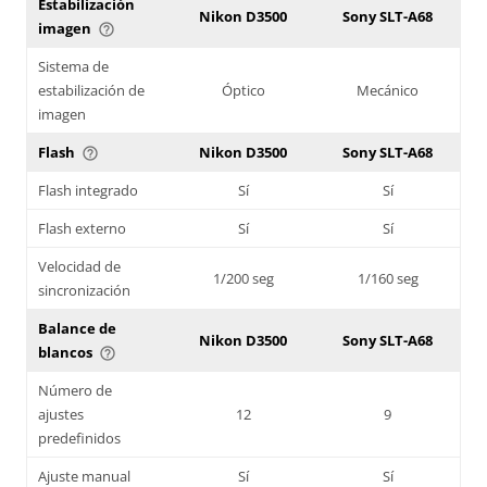
Estabilización
Nikon D3500
Sony SLT-A68
imagen
help_outline
Sistema de
estabilización de
Óptico
Mecánico
imagen
Flash
Nikon D3500
Sony SLT-A68
help_outline
Flash integrado
Sí
Sí
Flash externo
Sí
Sí
Velocidad de
1/200 seg
1/160 seg
sincronización
Balance de
Nikon D3500
Sony SLT-A68
blancos
help_outline
Número de
ajustes
12
9
predefinidos
Ajuste manual
Sí
Sí