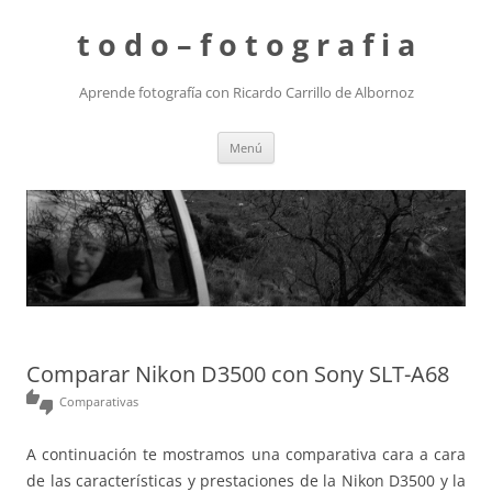
t o d o – f o t o g r a f i a
Aprende fotografía con Ricardo Carrillo de Albornoz
Saltar
Menú
al
contenido
Comparar Nikon D3500 con Sony SLT-A68
thumbs_up_down
Comparativas
A continuación te mostramos una comparativa cara a cara
de las características y prestaciones de la Nikon D3500 y la