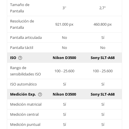
Tamaño de
3''
2,7''
Pantalla
Resolución de
921.000 px
460.800 px
Pantalla
Pantalla articulada
No
Sí
Pantalla táctil
No
No
ISO
Nikon D3500
Sony SLT-A68
help_outline
Rango de
100 - 25.600
100 - 25.600
sensibilidades ISO
ISO automático
Sí
Sí
Medición Exp.
Nikon D3500
Sony SLT-A68
help_outline
Medición matricial
Sí
Sí
Medición central
Sí
Sí
Medición puntual
Sí
Sí