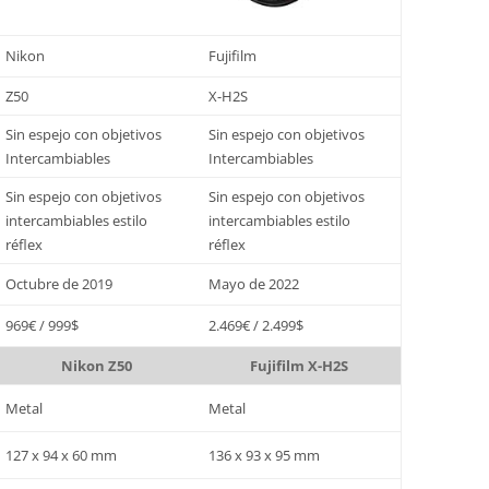
Nikon
Fujifilm
Z50
X-H2S
Sin espejo con objetivos
Sin espejo con objetivos
Intercambiables
Intercambiables
Sin espejo con objetivos
Sin espejo con objetivos
intercambiables estilo
intercambiables estilo
réflex
réflex
Octubre de 2019
Mayo de 2022
969€ / 999$
2.469€ / 2.499$
Nikon Z50
Fujifilm X-H2S
Metal
Metal
127 x 94 x 60 mm
136 x 93 x 95 mm