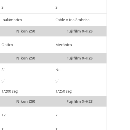
Sí
Sí
Inalámbrico
Cable o Inalámbrico
Nikon Z50
Fujifilm X-H2S
Óptico
Mecánico
Nikon Z50
Fujifilm X-H2S
Sí
No
Sí
Sí
1/200 seg
1/250 seg
Nikon Z50
Fujifilm X-H2S
12
7
Sí
Sí