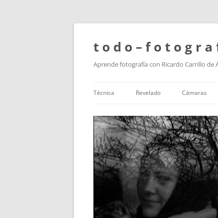
t o d o – f o t o g r a 
Aprende fotografía con Ricardo Carrillo de
Técnica
Revelado
Cámaras