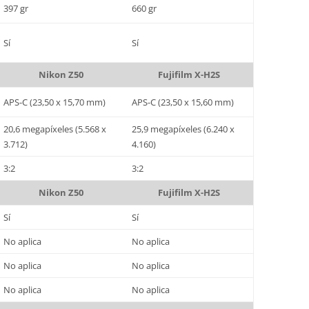
397 gr
660 gr
Sí
Sí
Nikon Z50
Fujifilm X-H2S
APS-C (23,50 x 15,70 mm)
APS-C (23,50 x 15,60 mm)
20,6 megapíxeles (5.568 x
25,9 megapíxeles (6.240 x
3.712)
4.160)
3:2
3:2
Nikon Z50
Fujifilm X-H2S
Sí
Sí
No aplica
No aplica
No aplica
No aplica
No aplica
No aplica