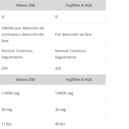
Nikon Z50
Fujifilm X-H2S
Sí
Sí
Híbrido por detección de
contraste y detección de
Por detección de fase
fase
Normal, Continuo,
Normal, Continuo,
Seguimiento
Seguimiento
209
425
Nikon Z50
Fujifilm X-H2S
1/4000 seg
1/8000 seg
30 seg
30 seg
11 fps
40 fps