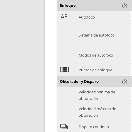
Enfoque
help_outline
1
Autofoco
Sistema de autofoco
Modos de autofoco
2
Puntos de enfoque
Obturador y Disparo
help_outline
Velocidad mínima de
obturación
Velocidad máxima de
obturación
4
Disparo continuo