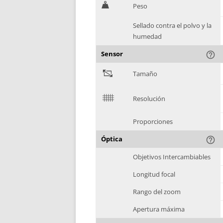
H
Peso
Sellado contra el polvo y la
humedad
Sensor
help_outline
"
Tamaño
$
Resolución
Proporciones
Óptica
help_outline
Objetivos Intercambiables
Longitud focal
Rango del zoom
Apertura máxima