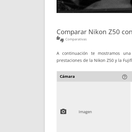
Comparar Nikon Z50 con 
thumbs_up_down
Comparativas
A continuación te mostramos una 
prestaciones de la Nikon Z50 y la Fujif
Cámara
help_outline
photo_camera
Imagen