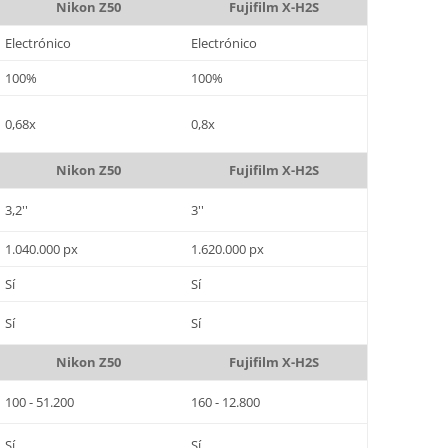
Nikon Z50
Fujifilm X-H2S
Electrónico
Electrónico
100%
100%
0,68x
0,8x
Nikon Z50
Fujifilm X-H2S
3,2''
3''
1.040.000 px
1.620.000 px
Sí
Sí
Sí
Sí
Nikon Z50
Fujifilm X-H2S
100 - 51.200
160 - 12.800
Sí
Sí