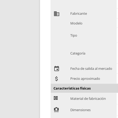
domain
Fabricante
Modelo
Tipo
Categoría
event
Fecha de salida al mercado
attach_money
Precio aproximado
Características físicas
G
Material de fabricación
!
Dimensiones