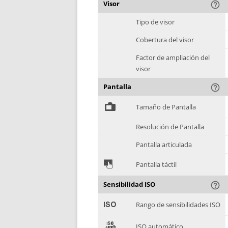
Visor
help_outline
Tipo de visor
Cobertura del visor
Factor de ampliación del
visor
Pantalla
help_outline
%
Tamaño de Pantalla
Resolución de Pantalla
Pantalla articulada
&
Pantalla táctil
Sensibilidad ISO
help_outline
'
Rango de sensibilidades ISO
(
ISO automático