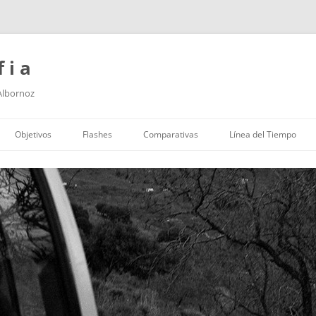
f i a
 Albornoz
Saltar
al
Objetivos
Flashes
Comparativas
Línea del Tiempo
contenido