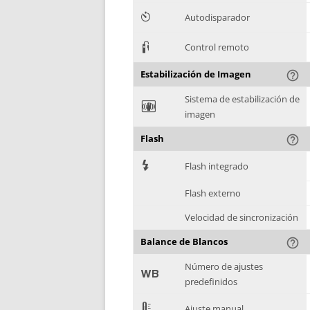
6
Autodisparador
3
Control remoto
Estabilización de Imagen
help_outline
Sistema de estabilización de
F
imagen
Flash
help_outline
7
Flash integrado
Flash externo
Velocidad de sincronización
Balance de Blancos
help_outline
Número de ajustes
9
predefinidos
E
Ajuste manual