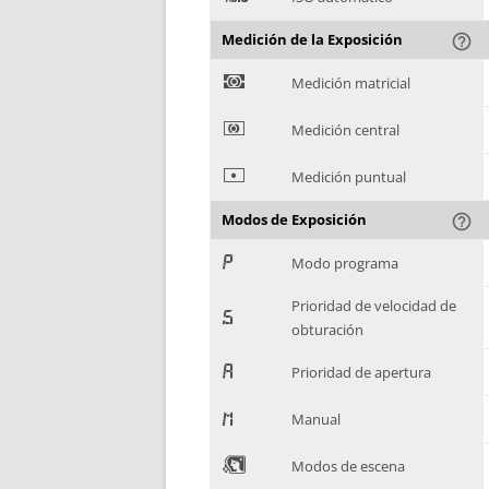
Medición de la Exposición
help_outline
)
Medición matricial
*
Medición central
+
Medición puntual
Modos de Exposición
help_outline
,
Modo programa
Prioridad de velocidad de
-
obturación
.
Prioridad de apertura
/
Manual
0
Modos de escena