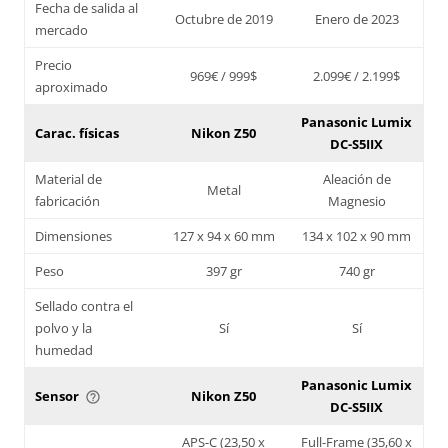
Fecha de salida al
Octubre de 2019
Enero de 2023
mercado
Precio
969€ / 999$
2.099€ / 2.199$
aproximado
Panasonic Lumix
Carac. físicas
Nikon Z50
DC-S5IIX
Material de
Aleación de
Metal
fabricación
Magnesio
Dimensiones
127 x 94 x 60 mm
134 x 102 x 90 mm
Peso
397 gr
740 gr
Sellado contra el
polvo y la
Sí
Sí
humedad
Panasonic Lumix
Sensor
Nikon Z50
help_outline
DC-S5IIX
APS-C (23,50 x
Full-Frame (35,60 x