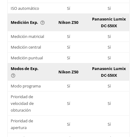
ISO automático
Sí
Sí
Panasonic Lumix
Medición Exp.
Nikon Z50
help_outline
DC-S5IIX
Medición matricial
Sí
Sí
Medición central
Sí
Sí
Medición puntual
Sí
Sí
Modos de Exp.
Panasonic Lumix
Nikon Z50
DC-S5IIX
help_outline
Modo programa
Sí
Sí
Prioridad de
velocidad de
Sí
Sí
obturación
Prioridad de
Sí
Sí
apertura