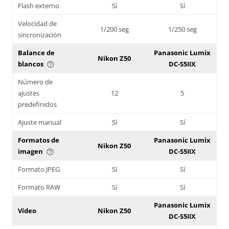
Flash externo
Sí
Sí
Velocidad de
1/200 seg
1/250 seg
sincronización
Balance de
Panasonic Lumix
Nikon Z50
blancos
DC-S5IIX
help_outline
Número de
ajustes
12
5
predefinidos
Ajuste manual
Sí
Sí
Formatos de
Panasonic Lumix
Nikon Z50
imagen
DC-S5IIX
help_outline
Formato JPEG
Sí
Sí
Formato RAW
Sí
Sí
Panasonic Lumix
Vídeo
Nikon Z50
DC-S5IIX