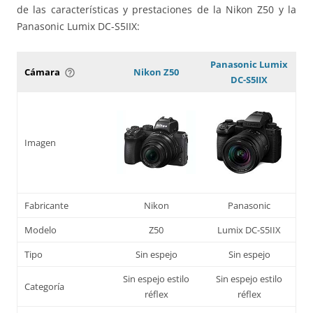
de las características y prestaciones de la Nikon Z50 y la
Panasonic Lumix DC-S5IIX:
Panasonic Lumix
Cámara
Nikon Z50
help_outline
DC-S5IIX
Imagen
Fabricante
Nikon
Panasonic
Modelo
Z50
Lumix DC-S5IIX
Tipo
Sin espejo
Sin espejo
Sin espejo estilo
Sin espejo estilo
Categoría
réflex
réflex