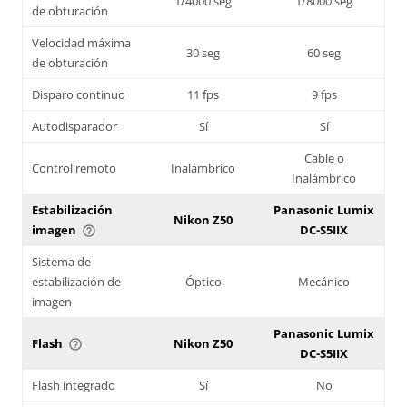
1/4000 seg
1/8000 seg
de obturación
Velocidad máxima
30 seg
60 seg
de obturación
Disparo continuo
11 fps
9 fps
Autodisparador
Sí
Sí
Cable o
Control remoto
Inalámbrico
Inalámbrico
Estabilización
Panasonic Lumix
Nikon Z50
imagen
DC-S5IIX
help_outline
Sistema de
estabilización de
Óptico
Mecánico
imagen
Panasonic Lumix
Flash
Nikon Z50
help_outline
DC-S5IIX
Flash integrado
Sí
No