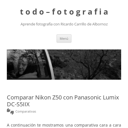
t o d o – f o t o g r a f i a
Aprende fotografía con Ricardo Carrillo de Albornoz
Saltar
Menú
al
contenido
Comparar Nikon Z50 con Panasonic Lumix
DC-S5IIX
thumbs_up_down
Comparativas
A continuación te mostramos una comparativa cara a cara