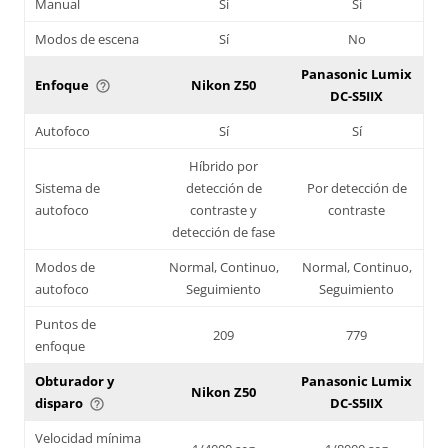
Manual
Sí
Sí
Modos de escena
Sí
No
Panasonic Lumix
Enfoque
Nikon Z50
help_outline
DC-S5IIX
Autofoco
Sí
Sí
Híbrido por
Sistema de
detección de
Por detección de
autofoco
contraste y
contraste
detección de fase
Modos de
Normal, Continuo,
Normal, Continuo,
autofoco
Seguimiento
Seguimiento
Puntos de
209
779
enfoque
Obturador y
Panasonic Lumix
Nikon Z50
disparo
DC-S5IIX
help_outline
Velocidad mínima