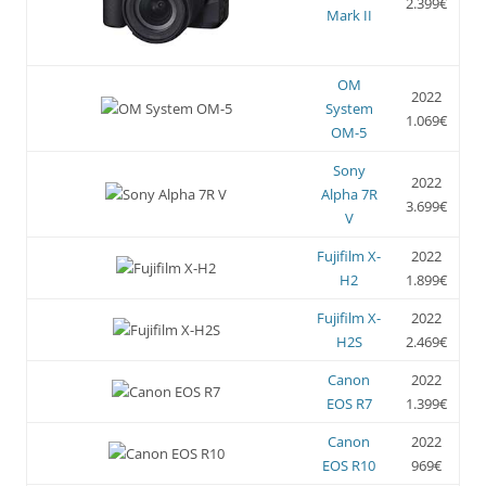
2.399€
Mark II
OM
2022
System
1.069€
OM-5
Sony
2022
Alpha 7R
3.699€
V
Fujifilm X-
2022
H2
1.899€
Fujifilm X-
2022
H2S
2.469€
Canon
2022
EOS R7
1.399€
Canon
2022
EOS R10
969€