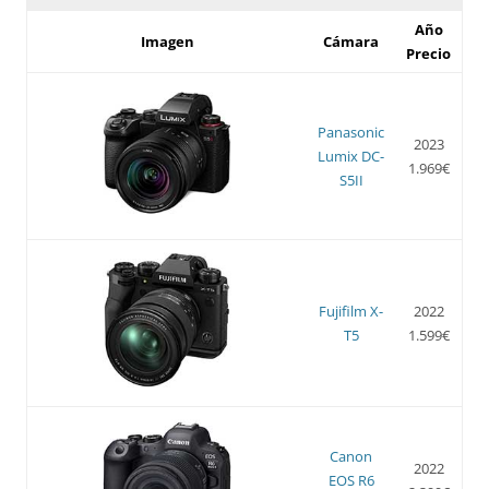
Año
Imagen
Cámara
Precio
Panasonic
2023
Lumix DC-
1.969€
S5II
Fujifilm X-
2022
T5
1.599€
Canon
2022
EOS R6