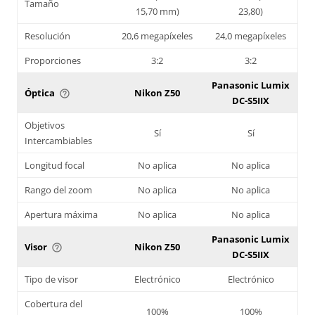
Tamaño
15,70 mm)
23,80)
Resolución
20,6 megapíxeles
24,0 megapíxeles
Proporciones
3:2
3:2
Panasonic Lumix
Óptica
Nikon Z50
help_outline
DC-S5IIX
Objetivos
Sí
Sí
Intercambiables
Longitud focal
No aplica
No aplica
Rango del zoom
No aplica
No aplica
Apertura máxima
No aplica
No aplica
Panasonic Lumix
Visor
Nikon Z50
help_outline
DC-S5IIX
Tipo de visor
Electrónico
Electrónico
Cobertura del
100%
100%