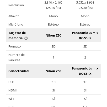
3.840 x 2.160
5.952 x 3.968
Resolución
(25/30 fps)
(25/30 fps)
Altavoz
Mono
Mono
Micrófono
Estéreo
Estéreo
Tarjetas de
Panasonic Lumix
Nikon Z50
memoria
DC-S5IIX
help_outline
Formato
SD
SD
Número de
1
2
Ranuras
Panasonic Lumix
Conectividad
Nikon Z50
DC-S5IIX
USB
2.0
3.0
HDMI
Sí
Sí
Wi-Fi
Sí
Sí
GPS
No
No