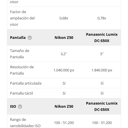
visor
Factor de
ampliación del
0,68x
0,78x
visor
Panasonic Lumix
Pantalla
Nikon Z50
help_outline
DC-S5IIX
Tamaño de
3,2''
3''
Pantalla
Resolución de
1.040.000 px
1.840.000 px
Pantalla
Pantalla articulada
Sí
Sí
Pantalla táctil
Sí
Sí
Panasonic Lumix
ISO
Nikon Z50
help_outline
DC-S5IIX
Rango de
100 - 51.200
100 - 51.200
sensibilidades ISO