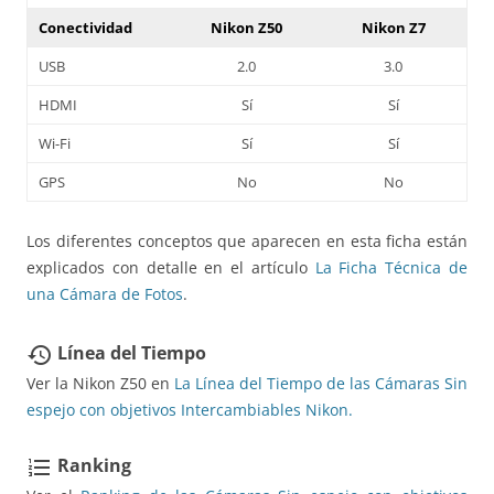
Conectividad
Nikon Z50
Nikon Z7
USB
2.0
3.0
HDMI
Sí
Sí
Wi-Fi
Sí
Sí
GPS
No
No
Los diferentes conceptos que aparecen en esta ficha están
explicados con detalle en el artículo
La Ficha Técnica de
una Cámara de Fotos
.
Línea del Tiempo
restore
Ver la Nikon Z50 en
La Línea del Tiempo de las Cámaras Sin
espejo con objetivos Intercambiables Nikon.
Ranking
format_list_numbered