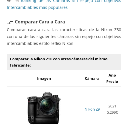
Ver el
Ranking de las Cámaras Sin espejo con objetivos
Intercambiables más populares
Comparar Cara a Cara
compare_arrows
Comparar cara a cara las características de la Nikon Z50
con una de las siguientes cámaras sin espejo con objetivos
intercambiables estilo réflex Nikon:
Comparar la Nikon Z50 con otras cámaras del mismo
fabricante:
Año
Imagen
Cámara
Precio
2021
Nikon Z9
5.299€