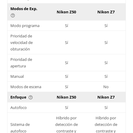
Modos de Exp.
Nikon Z50
Nikon Z7
help_outline
Modo programa
Sí
Sí
Prioridad de
velocidad de
Sí
Sí
obturación
Prioridad de
Sí
Sí
apertura
Manual
Sí
Sí
Modos de escena
Sí
No
Enfoque
Nikon Z50
Nikon Z7
help_outline
Autofoco
Sí
Sí
Híbrido por
Híbrido por
Sistema de
detección de
detección de
autofoco
contraste y
contraste y