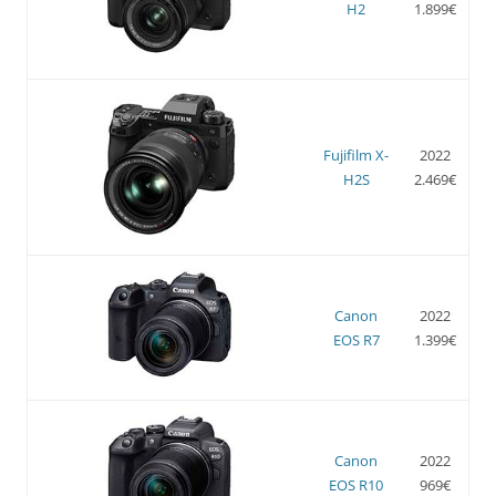
H2
1.899€
Fujifilm X-
2022
H2S
2.469€
Canon
2022
EOS R7
1.399€
Canon
2022
EOS R10
969€