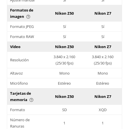
Formatos de
Nikon Z50
Nikon Z7
imagen
help_outline
Formato JPEG
Sí
Sí
Formato RAW
Sí
Sí
Vídeo
Nikon Z50
Nikon Z7
3.840 x 2.160
3.840 x 2.160
Resolución
(25/30 fps)
(25/30 fps)
Altavoz
Mono
Mono
Micrófono
Estéreo
Estéreo
Tarjetas de
Nikon Z50
Nikon Z7
memoria
help_outline
Formato
SD
XQD
Número de
1
1
Ranuras