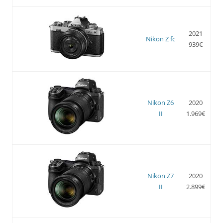
2021
Nikon Z fc
939€
Nikon Z6
2020
II
1.969€
Nikon Z7
2020
II
2.899€