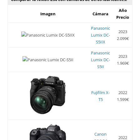
Año
Imagen
Cámara
Precio
Panasonic
2023
Lumix DC-
2.099€
S5IIX
Panasonic
2023
Lumix DC-
1.969€
S5II
Fujifilm X-
2022
T5
1.599€
Canon
2022