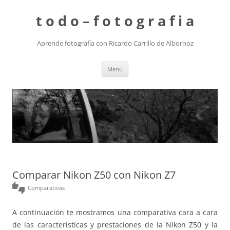
t o d o – f o t o g r a f i a
Aprende fotografía con Ricardo Carrillo de Albornoz
Saltar
Menú
al
contenido
Comparar Nikon Z50 con Nikon Z7
thumbs_up_down
Comparativas
A continuación te mostramos una comparativa cara a cara
de las características y prestaciones de la Nikon Z50 y la