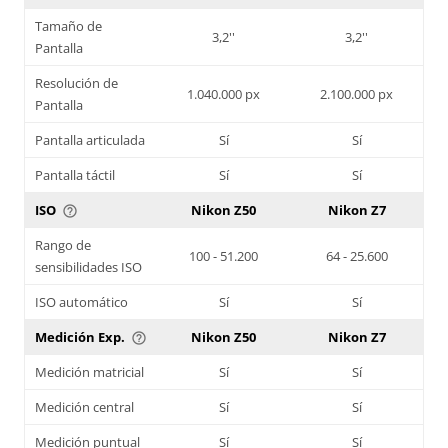
Tamaño de
3,2''
3,2''
Pantalla
Resolución de
1.040.000 px
2.100.000 px
Pantalla
Pantalla articulada
Sí
Sí
Pantalla táctil
Sí
Sí
ISO
Nikon Z50
Nikon Z7
help_outline
Rango de
100 - 51.200
64 - 25.600
sensibilidades ISO
ISO automático
Sí
Sí
Medición Exp.
Nikon Z50
Nikon Z7
help_outline
Medición matricial
Sí
Sí
Medición central
Sí
Sí
Medición puntual
Sí
Sí