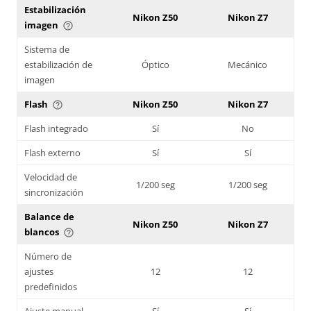
Estabilización
Nikon Z50
Nikon Z7
imagen
help_outline
Sistema de
estabilización de
Óptico
Mecánico
imagen
Flash
Nikon Z50
Nikon Z7
help_outline
Flash integrado
Sí
No
Flash externo
Sí
Sí
Velocidad de
1/200 seg
1/200 seg
sincronización
Balance de
Nikon Z50
Nikon Z7
blancos
help_outline
Número de
ajustes
12
12
predefinidos
Ajuste manual
Sí
Sí