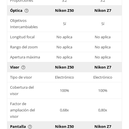
Proporciones
3:2
3:2
Óptica
Nikon Z50
Nikon Z7
help_outline
Objetivos
Sí
Sí
Intercambiables
Longitud focal
No aplica
No aplica
Rango del zoom
No aplica
No aplica
Apertura máxima
No aplica
No aplica
Visor
Nikon Z50
Nikon Z7
help_outline
Tipo de visor
Electrónico
Electrónico
Cobertura del
100%
100%
visor
Factor de
ampliación del
0,68x
0,80x
visor
Pantalla
Nikon Z50
Nikon Z7
help_outline