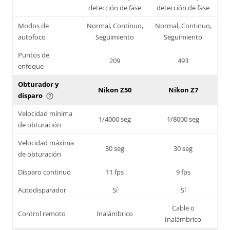
detección de fase
detección de fase
Modos de
Normal, Continuo,
Normal, Continuo,
autofoco
Seguimiento
Seguimiento
Puntos de
209
493
enfoque
Obturador y
Nikon Z50
Nikon Z7
disparo
help_outline
Velocidad mínima
1/4000 seg
1/8000 seg
de obturación
Velocidad máxima
30 seg
30 seg
de obturación
Disparo continuo
11 fps
9 fps
Autodisparador
Sí
Sí
Cable o
Control remoto
Inalámbrico
Inalámbrico