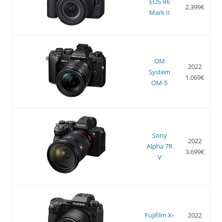
EOS R6
2.399€
Mark II
OM
2022
System
1.069€
OM-5
Sony
2022
Alpha 7R
3.699€
V
Fujifilm X-
2022