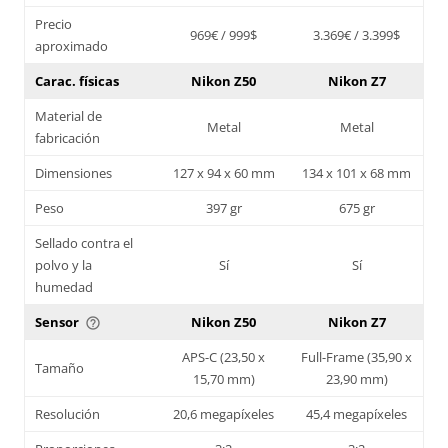
Precio
969€ / 999$
3.369€ / 3.399$
aproximado
Carac. físicas
Nikon Z50
Nikon Z7
Material de
Metal
Metal
fabricación
Dimensiones
127 x 94 x 60 mm
134 x 101 x 68 mm
Peso
397 gr
675 gr
Sellado contra el
polvo y la
Sí
Sí
humedad
Sensor
Nikon Z50
Nikon Z7
help_outline
APS-C (23,50 x
Full-Frame (35,90 x
Tamaño
15,70 mm)
23,90 mm)
Resolución
20,6 megapíxeles
45,4 megapíxeles