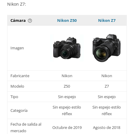
Nikon Z7:
Cámara
Nikon Z50
Nikon Z7
help_outline
Imagen
Fabricante
Nikon
Nikon
Modelo
Z50
Z7
Tipo
Sin espejo
Sin espejo
Sin espejo estilo
Sin espejo estilo
Categoría
réflex
réflex
Fecha de salida al
Octubre de 2019
Agosto de 2018
mercado