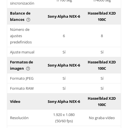
sincronización
Balance de
Hasselblad X2D
Sony Alpha NEX-6
blancos
100C
help_outline
Número de
ajustes
6
8
predefinidos
Ajuste manual
Sí
Sí
Formatos de
Hasselblad X2D
Sony Alpha NEX-6
imagen
100C
help_outline
Formato JPEG
Sí
Sí
Formato RAW
Sí
Sí
Hasselblad X2D
Vídeo
Sony Alpha NEX-6
100C
1.920 x 1.080
Resolución
No graba vídeo
(50/60 fps)