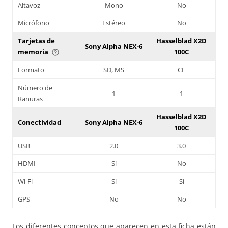
Altavoz
Mono
No
Micrófono
Estéreo
No
Tarjetas de
Hasselblad X2D
Sony Alpha NEX-6
memoria
100C
help_outline
Formato
SD, MS
CF
Número de
1
1
Ranuras
Hasselblad X2D
Conectividad
Sony Alpha NEX-6
100C
USB
2.0
3.0
HDMI
Sí
No
Wi-Fi
Sí
Sí
GPS
No
No
Los diferentes conceptos que aparecen en esta ficha están