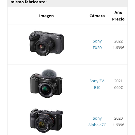
mismo fabricante:
Año
Imagen
Cámara
Precio
Sony
2022
FX30
1.699€
Sony ZV-
2021
E10
669€
Sony
2020
Alpha a7C
1.699€