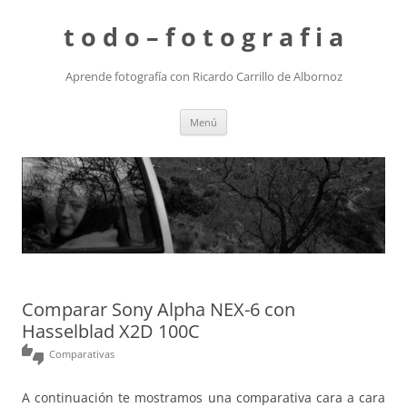
t o d o – f o t o g r a f i a
Aprende fotografía con Ricardo Carrillo de Albornoz
Saltar
Menú
al
contenido
Comparar Sony Alpha NEX-6 con
Hasselblad X2D 100C
thumbs_up_down
Comparativas
A continuación te mostramos una comparativa cara a cara