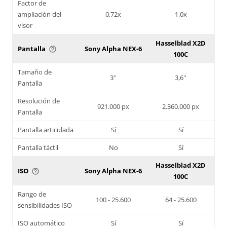
Factor de
ampliación del
0,72x
1,0x
visor
Hasselblad X2D
Pantalla
Sony Alpha NEX-6
help_outline
100C
Tamaño de
3''
3,6''
Pantalla
Resolución de
921.000 px
2.360.000 px
Pantalla
Pantalla articulada
Sí
Sí
Pantalla táctil
No
Sí
Hasselblad X2D
ISO
Sony Alpha NEX-6
help_outline
100C
Rango de
100 - 25.600
64 - 25.600
sensibilidades ISO
ISO automático
Sí
Sí