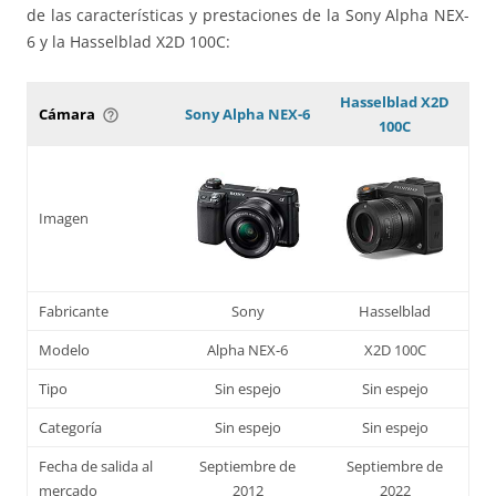
de las características y prestaciones de la Sony Alpha NEX-
6 y la Hasselblad X2D 100C:
Hasselblad X2D
Cámara
Sony Alpha NEX-6
help_outline
100C
Imagen
Fabricante
Sony
Hasselblad
Modelo
Alpha NEX-6
X2D 100C
Tipo
Sin espejo
Sin espejo
Categoría
Sin espejo
Sin espejo
Fecha de salida al
Septiembre de
Septiembre de
mercado
2012
2022