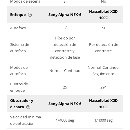
Modos de escena
Sí
No
Hasselblad X2D
Enfoque
Sony Alpha NEX-6
help_outline
100C
Autofoco
Sí
Sí
Híbrido por
Sistema de
detección de
Por detección de
autofoco
contraste y
contraste
detección de fase
Modos de
Normal, Continuo,
Normal, Continuo
autofoco
Seguimiento
Puntos de
25
294
enfoque
Obturador y
Hasselblad X2D
Sony Alpha NEX-6
disparo
100C
help_outline
Velocidad mínima
1/4000 seg
1/4000 seg
de obturación