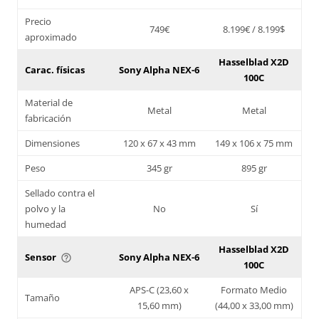
Precio
749€
8.199€ / 8.199$
aproximado
Hasselblad X2D
Carac. físicas
Sony Alpha NEX-6
100C
Material de
Metal
Metal
fabricación
Dimensiones
120 x 67 x 43 mm
149 x 106 x 75 mm
Peso
345 gr
895 gr
Sellado contra el
polvo y la
No
Sí
humedad
Hasselblad X2D
Sensor
Sony Alpha NEX-6
help_outline
100C
APS-C (23,60 x
Formato Medio
Tamaño
15,60 mm)
(44,00 x 33,00 mm)