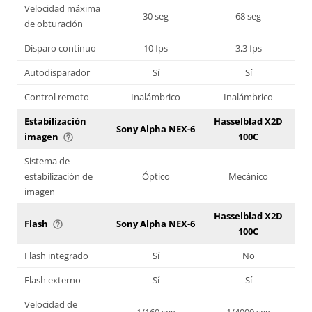
Velocidad máxima
30 seg
68 seg
de obturación
Disparo continuo
10 fps
3,3 fps
Autodisparador
Sí
Sí
Control remoto
Inalámbrico
Inalámbrico
Estabilización
Hasselblad X2D
Sony Alpha NEX-6
imagen
100C
help_outline
Sistema de
estabilización de
Óptico
Mecánico
imagen
Hasselblad X2D
Flash
Sony Alpha NEX-6
help_outline
100C
Flash integrado
Sí
No
Flash externo
Sí
Sí
Velocidad de
1/160 seg
1/4000 seg