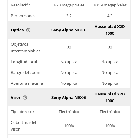
Resolución
16,0 megapíxeles
101,9 megapíxeles
Proporciones
3:2
4:3
Hasselblad X2D
Óptica
Sony Alpha NEX-6
help_outline
100C
Objetivos
Sí
Sí
Intercambiables
Longitud focal
No aplica
No aplica
Rango del zoom
No aplica
No aplica
Apertura máxima
No aplica
No aplica
Hasselblad X2D
Visor
Sony Alpha NEX-6
help_outline
100C
Tipo de visor
Electrónico
Electrónico
Cobertura del
100%
100%
visor