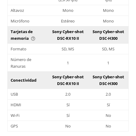
Altavoz
Mono
Mono
Micrófono
Estéreo
Mono
Tarjetas de
Sony Cyber-shot
Sony Cyber-shot
memoria
DSC-RX10 II
DSC-H300
help_outline
Formato
SD, MS
SD, MS
Número de
1
1
Ranuras
Sony Cyber-shot
Sony Cyber-shot
Conectividad
DSC-RX10 II
DSC-H300
USB
2.0
2.0
HDMI
Sí
Sí
Wi-Fi
Sí
No
GPS
No
No