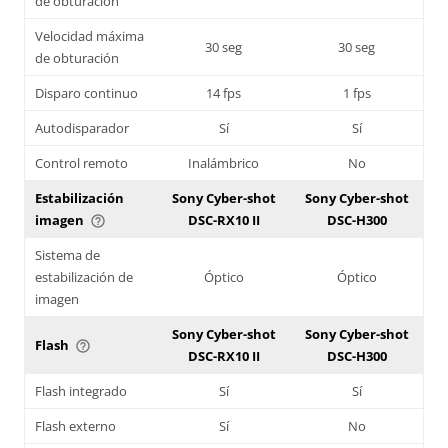
de obturación
Velocidad máxima
30 seg
30 seg
de obturación
Disparo continuo
14 fps
1 fps
Autodisparador
Sí
Sí
Control remoto
Inalámbrico
No
Estabilización
Sony Cyber-shot
Sony Cyber-shot
imagen
DSC-RX10 II
DSC-H300
help_outline
Sistema de
estabilización de
Óptico
Óptico
imagen
Sony Cyber-shot
Sony Cyber-shot
Flash
help_outline
DSC-RX10 II
DSC-H300
Flash integrado
Sí
Sí
Flash externo
Sí
No