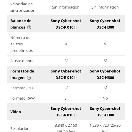
Velocidad de
Sin información
Sin información
sincronización
Balance de
Sony Cyber-shot
Sony Cyber-shot
blancos
DSC-RX10 II
DSC-H300
help_outline
Número de
ajustes
9
9
predefinidos
Ajuste manual
Sí
Sí
Formatos de
Sony Cyber-shot
Sony Cyber-shot
imagen
DSC-RX10 II
DSC-H300
help_outline
Formato JPEG
Sí
Sí
Formato RAW
Sí
No
Sony Cyber-shot
Sony Cyber-shot
Vídeo
DSC-RX10 II
DSC-H300
3.840 x 2.160
1.280 x 720 (25/30
Resolución
(25/30 fps)
fps)