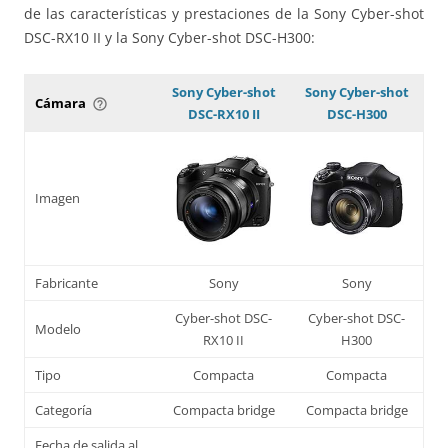
de las características y prestaciones de la Sony Cyber-shot
DSC-RX10 II y la Sony Cyber-shot DSC-H300:
Sony Cyber-shot
Sony Cyber-shot
Cámara
help_outline
DSC-RX10 II
DSC-H300
Imagen
Fabricante
Sony
Sony
Cyber-shot DSC-
Cyber-shot DSC-
Modelo
RX10 II
H300
Tipo
Compacta
Compacta
Categoría
Compacta bridge
Compacta bridge
Fecha de salida al