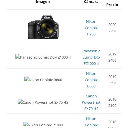
Imagen
Cámara
Precio
Nikon
2020
Coolpix
729€
P950
Panasonic
2019
Lumix DC-
849€
FZ1000 II
Nikon
2019
Coolpix
359€
B600
Canon
2018
PowerShot
519€
SX70 HS
Nikon
2018
Coolpix
969€