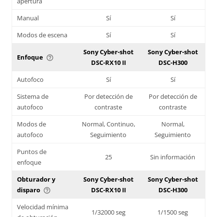
apertura
Manual
Sí
Sí
Modos de escena
Sí
Sí
Sony Cyber-shot
Sony Cyber-shot
Enfoque
help_outline
DSC-RX10 II
DSC-H300
Autofoco
Sí
Sí
Sistema de
Por detección de
Por detección de
autofoco
contraste
contraste
Modos de
Normal, Continuo,
Normal,
autofoco
Seguimiento
Seguimiento
Puntos de
25
Sin información
enfoque
Obturador y
Sony Cyber-shot
Sony Cyber-shot
disparo
DSC-RX10 II
DSC-H300
help_outline
Velocidad mínima
1/32000 seg
1/1500 seg