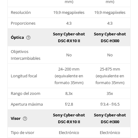
mm)
mm)
Resolución
19,9 megapíxeles
19,9 megapíxeles
Proporciones
4:3
4:3
Sony Cyber-shot
Sony Cyber-shot
Óptica
help_outline
DSC-RX10 II
DSC-H300
Objetivos
No
No
Intercambiables
24–200 mm
25-875 mm
Longitud focal
(equivalente en
(equivalente en
formato 35mm)
formato 35mm)
Rango del zoom
8,3x
35x
Apertura máxima
f/2.8
f/3.4 - f/6.5
Sony Cyber-shot
Sony Cyber-shot
Visor
help_outline
DSC-RX10 II
DSC-H300
Tipo de visor
Electrónico
Electrónico