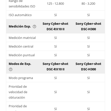
Rango de
125 - 12.800
80 - 3.200
sensibilidades ISO
ISO automático
Sí
Sí
Sony Cyber-shot
Sony Cyber-shot
Medición Exp.
help_outline
DSC-RX10 II
DSC-H300
Medición matricial
Sí
Sí
Medición central
Sí
Sí
Medición puntual
Sí
Sí
Modos de Exp.
Sony Cyber-shot
Sony Cyber-shot
DSC-RX10 II
DSC-H300
help_outline
Modo programa
Sí
Sí
Prioridad de
velocidad de
Sí
Sí
obturación
Prioridad de
Sí
Sí