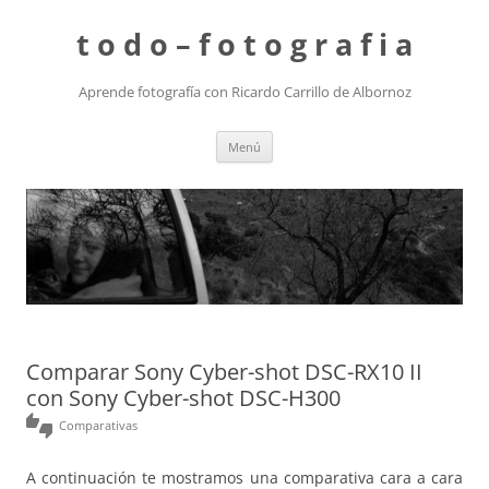
t o d o – f o t o g r a f i a
Aprende fotografía con Ricardo Carrillo de Albornoz
Saltar
Menú
al
contenido
Comparar Sony Cyber-shot DSC-RX10 II
con Sony Cyber-shot DSC-H300
thumbs_up_down
Comparativas
A continuación te mostramos una comparativa cara a cara