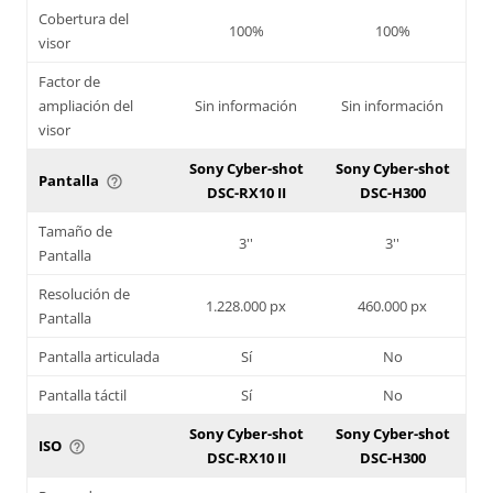
Cobertura del
100%
100%
visor
Factor de
ampliación del
Sin información
Sin información
visor
Sony Cyber-shot
Sony Cyber-shot
Pantalla
help_outline
DSC-RX10 II
DSC-H300
Tamaño de
3''
3''
Pantalla
Resolución de
1.228.000 px
460.000 px
Pantalla
Pantalla articulada
Sí
No
Pantalla táctil
Sí
No
Sony Cyber-shot
Sony Cyber-shot
ISO
help_outline
DSC-RX10 II
DSC-H300