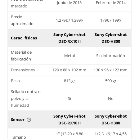
Junio de 2015
Febrero de 2014
mercado
Precio
1.279€ / 1.299$
179€ / 199$
aproximado
Sony Cyber-shot
Sony Cyber-shot
Carac. físicas
DSC-RX10 II
DSC-H300
Material de
Metal
Sin información
fabricación
Dimensiones
129 x 88 x 102 mm
130 x 95 x 122 mm
Peso
813 gr
590 gr
Sellado contra el
polvo y la
Sí
No
humedad
Sony Cyber-shot
Sony Cyber-shot
Sensor
help_outline
DSC-RX10 II
DSC-H300
1'' (13.20 x 8.80
1/2,3'' (6,17 x 4,55
Tamaño