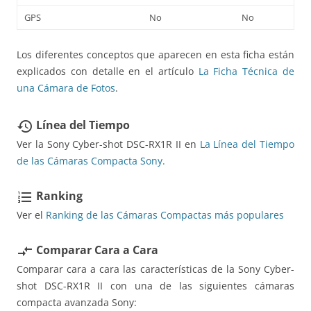
GPS
No
No
Los diferentes conceptos que aparecen en esta ficha están
explicados con detalle en el artículo
La Ficha Técnica de
una Cámara de Fotos
.
Línea del Tiempo
restore
Ver la Sony Cyber-shot DSC-RX1R II en
La Línea del Tiempo
de las Cámaras Compacta Sony.
Ranking
format_list_numbered
Ver el
Ranking de las Cámaras Compactas más populares
Comparar Cara a Cara
compare_arrows
Comparar cara a cara las características de la Sony Cyber-
shot DSC-RX1R II con una de las siguientes cámaras
compacta avanzada Sony: