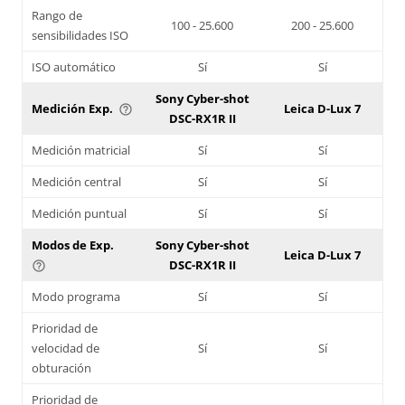
Rango de
100 - 25.600
200 - 25.600
sensibilidades ISO
ISO automático
Sí
Sí
Sony Cyber-shot
Medición Exp.
Leica D-Lux 7
help_outline
DSC-RX1R II
Medición matricial
Sí
Sí
Medición central
Sí
Sí
Medición puntual
Sí
Sí
Modos de Exp.
Sony Cyber-shot
Leica D-Lux 7
DSC-RX1R II
help_outline
Modo programa
Sí
Sí
Prioridad de
velocidad de
Sí
Sí
obturación
Prioridad de