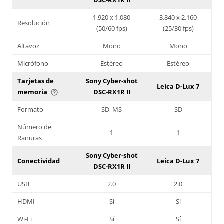
1.920 x 1.080
3.840 x 2.160
Resolución
(50/60 fps)
(25/30 fps)
Altavoz
Mono
Mono
Micrófono
Estéreo
Estéreo
Tarjetas de
Sony Cyber-shot
Leica D-Lux 7
memoria
DSC-RX1R II
help_outline
Formato
SD, MS
SD
Número de
1
1
Ranuras
Sony Cyber-shot
Conectividad
Leica D-Lux 7
DSC-RX1R II
USB
2.0
2.0
HDMI
Sí
Sí
Wi-Fi
Sí
Sí