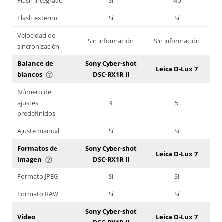
Flash integrado
Sí
No
Flash externo
Sí
Sí
Velocidad de
Sin información
Sin información
sincronización
Balance de
Sony Cyber-shot
Leica D-Lux 7
blancos
DSC-RX1R II
help_outline
Número de
ajustes
9
5
predefinidos
Ajuste manual
Sí
Sí
Formatos de
Sony Cyber-shot
Leica D-Lux 7
imagen
DSC-RX1R II
help_outline
Formato JPEG
Sí
Sí
Formato RAW
Sí
Sí
Sony Cyber-shot
Vídeo
Leica D-Lux 7
DSC-RX1R II