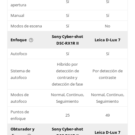
Sí
Sí
apertura
Manual
Sí
Sí
Modos de escena
Sí
No
Sony Cyber-shot
Enfoque
Leica D-Lux 7
help_outline
DSC-RX1R II
Autofoco
Sí
Sí
Híbrido por
Sistema de
detección de
Por detección de
autofoco
contraste y
contraste
detección de fase
Modos de
Normal, Continuo,
Normal, Continuo,
autofoco
Seguimiento
Seguimiento
Puntos de
25
49
enfoque
Obturador y
Sony Cyber-shot
Leica D-Lux 7