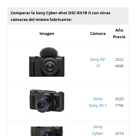
Comparar la Sony Cyber-shot DSC-RX1R II con otras
cámaras del mismo fabricante:
Año
Imagen
Cámara
Precio
Sony ZV-
2022
1F
469€
Sony
2020
Sony ZV-1
779€
Sony
Cyber-
2019