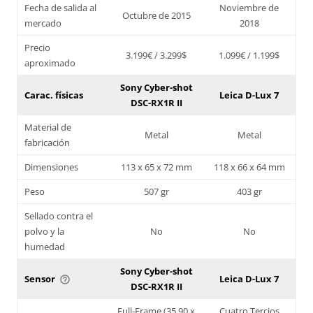
Fecha de salida al
Noviembre de
Octubre de 2015
mercado
2018
Precio
3.199€ / 3.299$
1.099€ / 1.199$
aproximado
Sony Cyber-shot
Carac. físicas
Leica D-Lux 7
DSC-RX1R II
Material de
Metal
Metal
fabricación
Dimensiones
113 x 65 x 72 mm
118 x 66 x 64 mm
Peso
507 gr
403 gr
Sellado contra el
polvo y la
No
No
humedad
Sony Cyber-shot
Sensor
Leica D-Lux 7
help_outline
DSC-RX1R II
Full-Frame (35,90 x
Cuatro Tercios