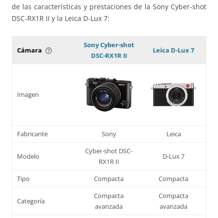
de las características y prestaciones de la Sony Cyber-shot
DSC-RX1R II y la Leica D-Lux 7:
Sony Cyber-shot
Cámara
Leica D-Lux 7
help_outline
DSC-RX1R II
Imagen
Fabricante
Sony
Leica
Cyber-shot DSC-
Modelo
D-Lux 7
RX1R II
Tipo
Compacta
Compacta
Compacta
Compacta
Categoría
avanzada
avanzada