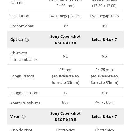
Tamaño
24,00 mm)
(17,30 x 13,00)
Resolución
42,1 megapíxeles
16,8 megapíxeles
Proporciones
3:2
4:3
Sony Cyber-shot
Óptica
Leica D-Lux 7
help_outline
DSC-RX1R II
Objetivos
No
No
Intercambiables
35 mm
24-75 mm
Longitud focal
(equivalente en
(equivalente en
formato 35mm)
formato 35mm)
Rango del zoom
1x
3,1x
Apertura máxima
f/2.0
f/1.7 - f/2.8
Sony Cyber-shot
Visor
Leica D-Lux 7
help_outline
DSC-RX1R II
Tipo de visor
Electrónico
Electrónico