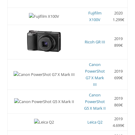
Fujifilm
2020
X100V
1.299€
2019
Ricoh GR III
899€
Canon
PowerShot
2019
G7 X Mark
699€
III
Canon
2019
PowerShot
869€
G5 X Mark II
2019
Leica Q2
4.699€