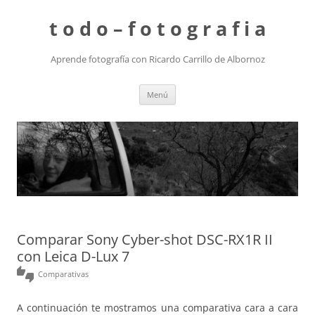
t o d o – f o t o g r a f i a
Aprende fotografía con Ricardo Carrillo de Albornoz
Saltar
Menú
al
contenido
Comparar Sony Cyber-shot DSC-RX1R II
con Leica D-Lux 7
thumbs_up_down
Comparativas
A continuación te mostramos una comparativa cara a cara