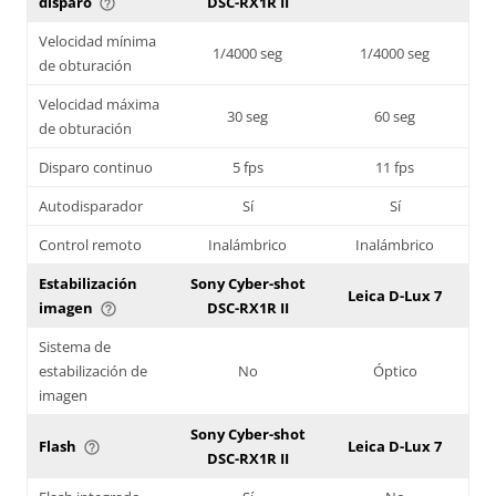
disparo
DSC-RX1R II
help_outline
Velocidad mínima
1/4000 seg
1/4000 seg
de obturación
Velocidad máxima
30 seg
60 seg
de obturación
Disparo continuo
5 fps
11 fps
Autodisparador
Sí
Sí
Control remoto
Inalámbrico
Inalámbrico
Estabilización
Sony Cyber-shot
Leica D-Lux 7
imagen
DSC-RX1R II
help_outline
Sistema de
estabilización de
No
Óptico
imagen
Sony Cyber-shot
Flash
Leica D-Lux 7
help_outline
DSC-RX1R II