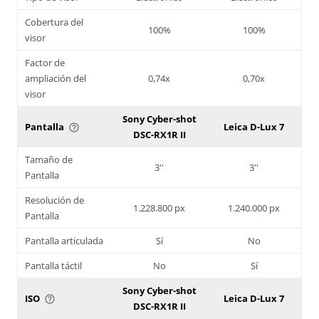
Cobertura del
100%
100%
visor
Factor de
ampliación del
0,74x
0,70x
visor
Sony Cyber-shot
Pantalla
Leica D-Lux 7
help_outline
DSC-RX1R II
Tamaño de
3''
3''
Pantalla
Resolución de
1.228.800 px
1.240.000 px
Pantalla
Pantalla articulada
Sí
No
Pantalla táctil
No
Sí
Sony Cyber-shot
ISO
Leica D-Lux 7
help_outline
DSC-RX1R II