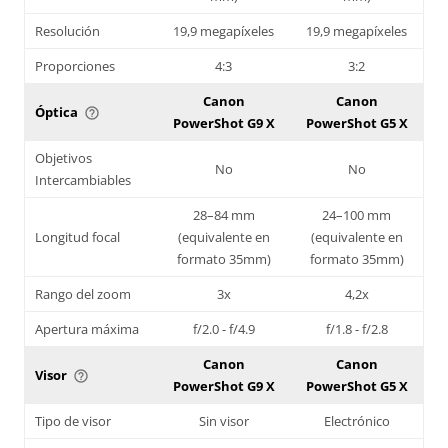
Resolución
19,9 megapíxeles
19,9 megapíxeles
Proporciones
4:3
3:2
Canon
Canon
Óptica
help_outline
PowerShot G9 X
PowerShot G5 X
Objetivos
No
No
Intercambiables
28–84 mm
24–100 mm
Longitud focal
(equivalente en
(equivalente en
formato 35mm)
formato 35mm)
Rango del zoom
3x
4,2x
Apertura máxima
f/2.0 - f/4.9
f/1.8 - f/2.8
Canon
Canon
Visor
help_outline
PowerShot G9 X
PowerShot G5 X
Tipo de visor
Sin visor
Electrónico