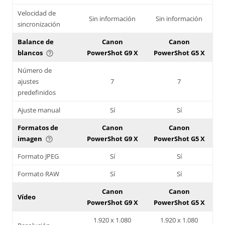
Velocidad de
Sin información
Sin información
sincronización
Balance de
Canon
Canon
blancos
PowerShot G9 X
PowerShot G5 X
help_outline
Número de
ajustes
7
7
predefinidos
Ajuste manual
Sí
Sí
Formatos de
Canon
Canon
imagen
PowerShot G9 X
PowerShot G5 X
help_outline
Formato JPEG
Sí
Sí
Formato RAW
Sí
Sí
Canon
Canon
Vídeo
PowerShot G9 X
PowerShot G5 X
1.920 x 1.080
1.920 x 1.080