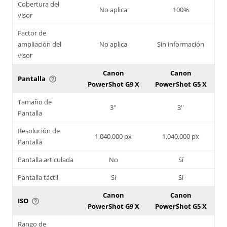
Cobertura del
No aplica
100%
visor
Factor de
ampliación del
No aplica
Sin información
visor
Canon
Canon
Pantalla
help_outline
PowerShot G9 X
PowerShot G5 X
Tamaño de
3''
3''
Pantalla
Resolución de
1,040,000 px
1.040.000 px
Pantalla
Pantalla articulada
No
Sí
Pantalla táctil
Sí
Sí
Canon
Canon
ISO
help_outline
PowerShot G9 X
PowerShot G5 X
Rango de