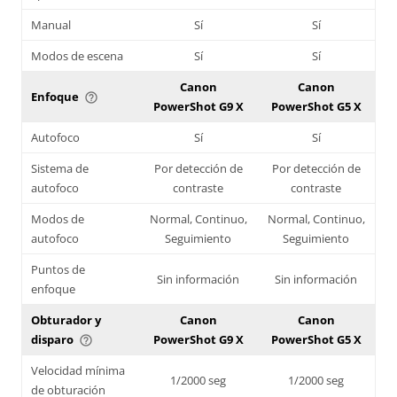
Manual
Sí
Sí
Modos de escena
Sí
Sí
Canon
Canon
Enfoque
help_outline
PowerShot G9 X
PowerShot G5 X
Autofoco
Sí
Sí
Sistema de
Por detección de
Por detección de
autofoco
contraste
contraste
Modos de
Normal, Continuo,
Normal, Continuo,
autofoco
Seguimiento
Seguimiento
Puntos de
Sin información
Sin información
enfoque
Obturador y
Canon
Canon
disparo
PowerShot G9 X
PowerShot G5 X
help_outline
Velocidad mínima
1/2000 seg
1/2000 seg
de obturación