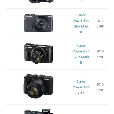
Canon
PowerShot
2017
G9 X Mark
519€
II
Canon
PowerShot
2016
G7 X Mark
679€
II
Canon
2015
PowerShot
919€
G3 X