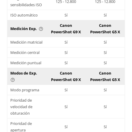
125 - 12.800
125 - 12.800
sensibilidades ISO
ISO automático
Sí
Sí
Canon
Canon
Medición Exp.
help_outline
PowerShot G9 X
PowerShot G5 X
Medición matricial
Sí
Sí
Medición central
Sí
Sí
Medición puntual
Sí
Sí
Modos de Exp.
Canon
Canon
PowerShot G9 X
PowerShot G5 X
help_outline
Modo programa
Sí
Sí
Prioridad de
velocidad de
Sí
Sí
obturación
Prioridad de
Sí
Sí
apertura