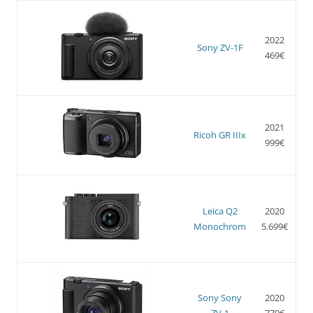
2022
Sony ZV-1F
469€
2021
Ricoh GR IIIx
999€
Leica Q2
2020
Monochrom
5.699€
Sony Sony
2020
ZV-1
779€