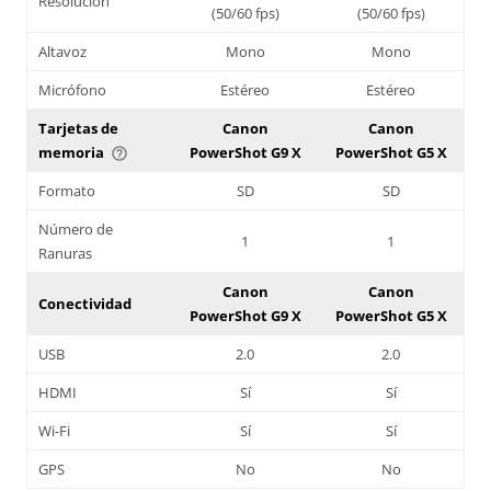
Resolución
(50/60 fps)
(50/60 fps)
Altavoz
Mono
Mono
Micrófono
Estéreo
Estéreo
Tarjetas de
Canon
Canon
memoria
PowerShot G9 X
PowerShot G5 X
help_outline
Formato
SD
SD
Número de
1
1
Ranuras
Canon
Canon
Conectividad
PowerShot G9 X
PowerShot G5 X
USB
2.0
2.0
HDMI
Sí
Sí
Wi-Fi
Sí
Sí
GPS
No
No