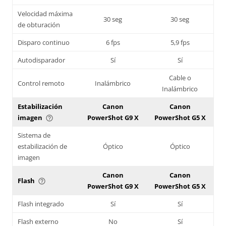
Velocidad máxima
30 seg
30 seg
de obturación
Disparo continuo
6 fps
5,9 fps
Autodisparador
Sí
Sí
Cable o
Control remoto
Inalámbrico
Inalámbrico
Estabilización
Canon
Canon
imagen
PowerShot G9 X
PowerShot G5 X
help_outline
Sistema de
estabilización de
Óptico
Óptico
imagen
Canon
Canon
Flash
help_outline
PowerShot G9 X
PowerShot G5 X
Flash integrado
Sí
Sí
Flash externo
No
Sí