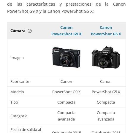
de las características y prestaciones de la Canon
PowerShot G9 X y la Canon PowerShot G5 X:
Canon
Canon
Cámara
help_outline
PowerShot G9 X
PowerShot G5 X
Imagen
Fabricante
Canon
Canon
Modelo
PowerShot G9 X
PowerShot G5 X
Tipo
Compacta
Compacta
Compacta
Compacta
Categoría
avanzada
avanzada
Fecha de salida al
Octubre de 2015
Octubre de 2015