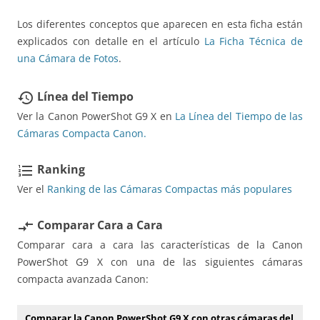
Los diferentes conceptos que aparecen en esta ficha están
explicados con detalle en el artículo
La Ficha Técnica de
una Cámara de Fotos
.
Línea del Tiempo
restore
Ver la Canon PowerShot G9 X en
La Línea del Tiempo de las
Cámaras Compacta Canon.
Ranking
format_list_numbered
Ver el
Ranking de las Cámaras Compactas más populares
Comparar Cara a Cara
compare_arrows
Comparar cara a cara las características de la Canon
PowerShot G9 X con una de las siguientes cámaras
compacta avanzada Canon:
Comparar la Canon PowerShot G9 X con otras cámaras del