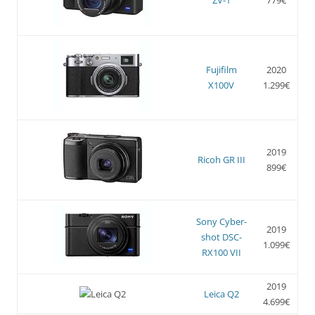
Fujifilm
2020
X100V
1.299€
2019
Ricoh GR III
899€
Sony Cyber-
2019
shot DSC-
1.099€
RX100 VII
2019
Leica Q2
4.699€