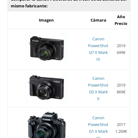
mismo fabricante:
Año
Imagen
Cámara
Precio
Canon
PowerShot
2019
G7 X Mark
699€
III
Canon
PowerShot
2019
G5 X Mark
869€
II
Canon
PowerShot
2017
G1 X Mark
1.269€
III