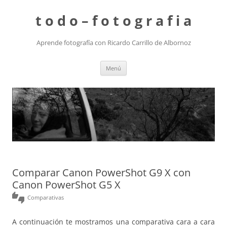
t o d o – f o t o g r a f i a
Aprende fotografía con Ricardo Carrillo de Albornoz
Saltar
Menú
al
contenido
Comparar Canon PowerShot G9 X con
Canon PowerShot G5 X
thumbs_up_down
Comparativas
A continuación te mostramos una comparativa cara a cara