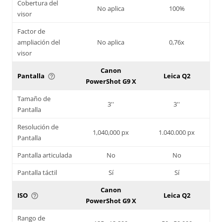
Cobertura del
No aplica
100%
visor
Factor de
ampliación del
No aplica
0,76x
visor
Canon
Pantalla
Leica Q2
help_outline
PowerShot G9 X
Tamaño de
3''
3''
Pantalla
Resolución de
1,040,000 px
1.040.000 px
Pantalla
Pantalla articulada
No
No
Pantalla táctil
Sí
Sí
Canon
ISO
Leica Q2
help_outline
PowerShot G9 X
Rango de