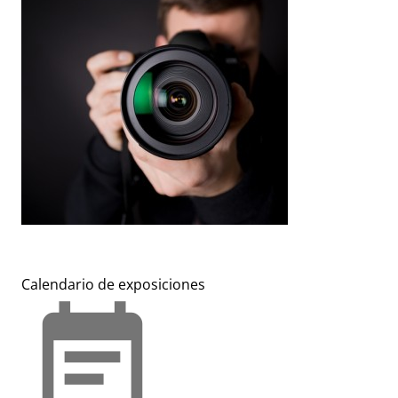
Calendario de exposiciones
event_note