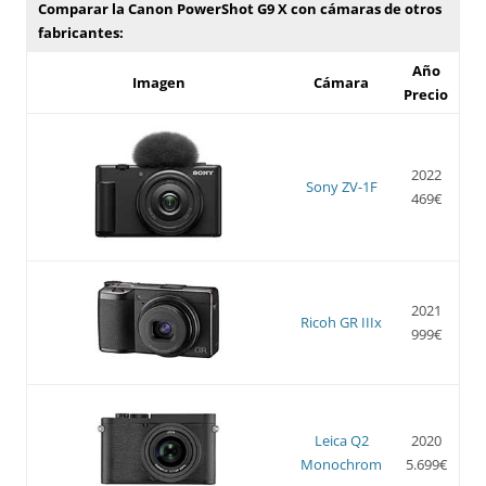
Comparar la Canon PowerShot G9 X con cámaras de otros
fabricantes:
Año
Imagen
Cámara
Precio
2022
Sony ZV-1F
469€
2021
Ricoh GR IIIx
999€
Leica Q2
2020
Monochrom
5.699€