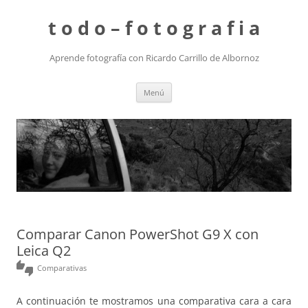
t o d o – f o t o g r a f i a
Aprende fotografía con Ricardo Carrillo de Albornoz
Saltar
Menú
al
contenido
Comparar Canon PowerShot G9 X con
Leica Q2
thumbs_up_down
Comparativas
A continuación te mostramos una comparativa cara a cara