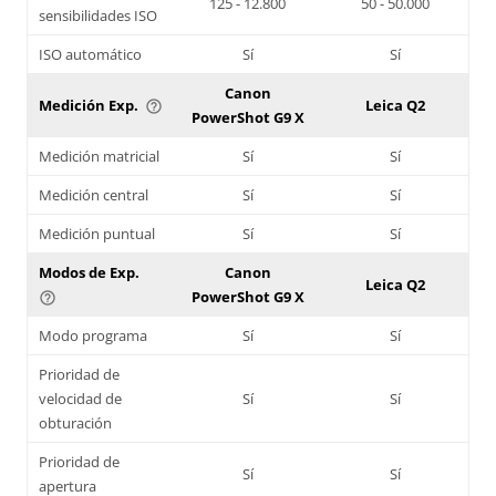
125 - 12.800
50 - 50.000
sensibilidades ISO
ISO automático
Sí
Sí
Canon
Medición Exp.
Leica Q2
help_outline
PowerShot G9 X
Medición matricial
Sí
Sí
Medición central
Sí
Sí
Medición puntual
Sí
Sí
Modos de Exp.
Canon
Leica Q2
PowerShot G9 X
help_outline
Modo programa
Sí
Sí
Prioridad de
velocidad de
Sí
Sí
obturación
Prioridad de
Sí
Sí
apertura