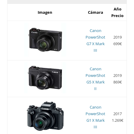
Año
Imagen
Cámara
Precio
Canon
PowerShot
2019
G7 X Mark
699€
III
Canon
PowerShot
2019
G5 X Mark
869€
II
Canon
PowerShot
2017
G1 X Mark
1.269€
III