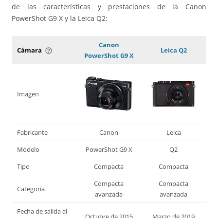
de las características y prestaciones de la Canon
PowerShot G9 X y la Leica Q2:
Canon
Cámara
Leica Q2
help_outline
PowerShot G9 X
Imagen
Fabricante
Canon
Leica
Modelo
PowerShot G9 X
Q2
Tipo
Compacta
Compacta
Compacta
Compacta
Categoría
avanzada
avanzada
Fecha de salida al
Octubre de 2015
Marzo de 2019