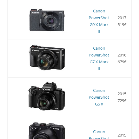
Canon
PowerShot
2017
G9 X Mark
519€
II
Canon
PowerShot
2016
G7 X Mark
679€
II
Canon
2015
PowerShot
729€
G5 X
Canon
2015
PowerShot