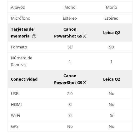
Altavoz
Mono
Mono
Micrófono
Estéreo
Estéreo
Tarjetas de
Canon
Leica Q2
memoria
PowerShot G9 X
help_outline
Formato
SD
SD
Número de
1
1
Ranuras
Canon
Conectividad
Leica Q2
PowerShot G9 X
USB
2.0
No
HDMI
Sí
No
Wi-Fi
Sí
Sí
GPS
No
No