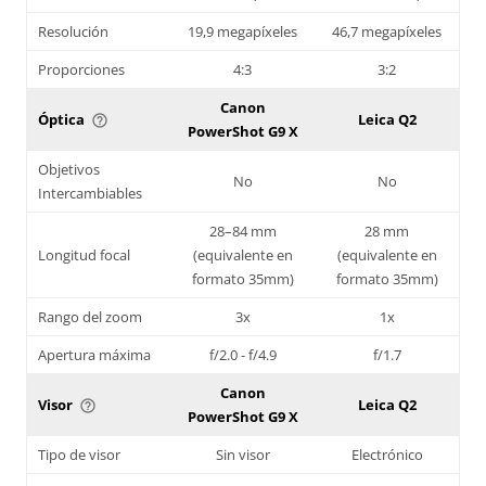
Resolución
19,9 megapíxeles
46,7 megapíxeles
Proporciones
4:3
3:2
Canon
Óptica
Leica Q2
help_outline
PowerShot G9 X
Objetivos
No
No
Intercambiables
28–84 mm
28 mm
Longitud focal
(equivalente en
(equivalente en
formato 35mm)
formato 35mm)
Rango del zoom
3x
1x
Apertura máxima
f/2.0 - f/4.9
f/1.7
Canon
Visor
Leica Q2
help_outline
PowerShot G9 X
Tipo de visor
Sin visor
Electrónico