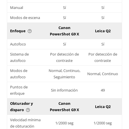
Manual
Sí
Sí
Modos de escena
Sí
Sí
Canon
Enfoque
Leica Q2
help_outline
PowerShot G9 X
Autofoco
Sí
Sí
Sistema de
Por detección de
Por detección de
autofoco
contraste
contraste
Modos de
Normal, Continuo,
Normal, Continuo
autofoco
Seguimiento
Puntos de
Sin información
49
enfoque
Obturador y
Canon
Leica Q2
disparo
PowerShot G9 X
help_outline
Velocidad mínima
1/2000 seg
1/2000 seg
de obturación