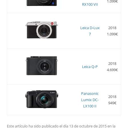
1.099€
RX100 VII
Leica D-Lux
2018
7
1.099€
2018
Leica Q-P
4.699€
Panasonic
2018
Lumix DC-
949€
LX100 II
Este artículo ha sido publicado el día 13 de octubre de 2015 en la