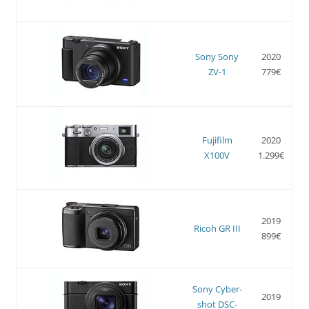
Sony Sony
2020
ZV-1
779€
Fujifilm
2020
X100V
1.299€
2019
Ricoh GR III
899€
Sony Cyber-
2019
shot DSC-