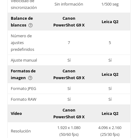
Velocidad de
Sin información
1/500 seg
sincronización
Balance de
Canon
Leica Q2
blancos
PowerShot G9 X
help_outline
Número de
ajustes
7
5
predefinidos
Ajuste manual
Sí
Sí
Formatos de
Canon
Leica Q2
imagen
PowerShot G9 X
help_outline
Formato JPEG
Sí
Sí
Formato RAW
Sí
Sí
Canon
Vídeo
Leica Q2
PowerShot G9 X
1.920 x 1.080
4.096 x 2.160
Resolución
(50/60 fps)
(25/30 fps)