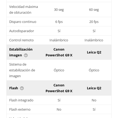
Velocidad máxima
30 seg
60 seg
de obturación
Disparo continuo
6 fps
20 fps
Autodisparador
Sí
Sí
Control remoto
Inalámbrico
Inalámbrico
Estabilización
Canon
Leica Q2
imagen
PowerShot G9 X
help_outline
Sistema de
estabilización de
Óptico
Óptico
imagen
Canon
Flash
Leica Q2
help_outline
PowerShot G9 X
Flash integrado
Sí
No
Flash externo
No
Sí