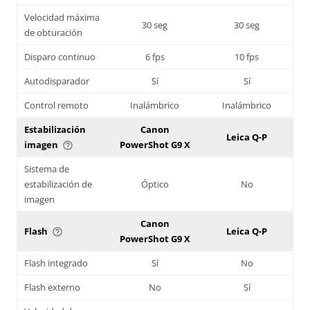
Velocidad máxima
30 seg
30 seg
de obturación
Disparo continuo
6 fps
10 fps
Autodisparador
Sí
Sí
Control remoto
Inalámbrico
Inalámbrico
Estabilización
Canon
Leica Q-P
imagen
PowerShot G9 X
help_outline
Sistema de
estabilización de
Óptico
No
imagen
Canon
Flash
Leica Q-P
help_outline
PowerShot G9 X
Flash integrado
Sí
No
Flash externo
No
Sí