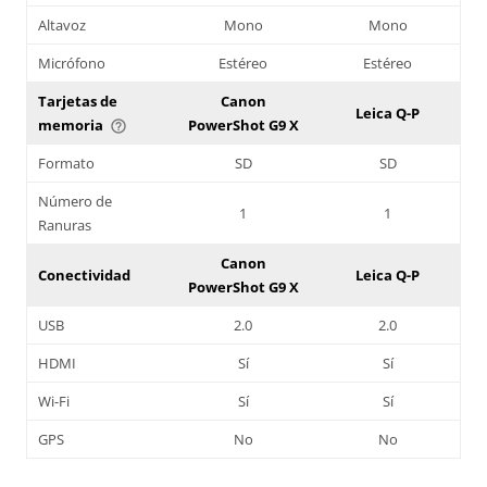
Altavoz
Mono
Mono
Micrófono
Estéreo
Estéreo
Tarjetas de
Canon
Leica Q-P
memoria
PowerShot G9 X
help_outline
Formato
SD
SD
Número de
1
1
Ranuras
Canon
Conectividad
Leica Q-P
PowerShot G9 X
USB
2.0
2.0
HDMI
Sí
Sí
Wi-Fi
Sí
Sí
GPS
No
No