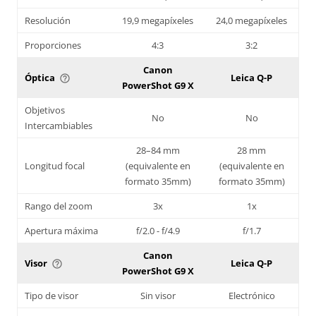
Resolución
19,9 megapíxeles
24,0 megapíxeles
Proporciones
4:3
3:2
Canon
Óptica
Leica Q-P
help_outline
PowerShot G9 X
Objetivos
No
No
Intercambiables
28–84 mm
28 mm
Longitud focal
(equivalente en
(equivalente en
formato 35mm)
formato 35mm)
Rango del zoom
3x
1x
Apertura máxima
f/2.0 - f/4.9
f/1.7
Canon
Visor
Leica Q-P
help_outline
PowerShot G9 X
Tipo de visor
Sin visor
Electrónico