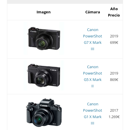
Año
Imagen
Cámara
Precio
Canon
PowerShot
2019
G7 X Mark
699€
III
Canon
PowerShot
2019
G5 X Mark
869€
II
Canon
PowerShot
2017
G1 X Mark
1.269€
III