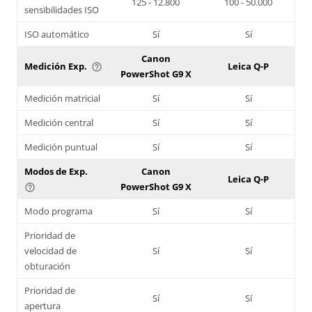
125 - 12.800
100 - 50.000
sensibilidades ISO
ISO automático
Sí
Sí
Canon
Medición Exp.
Leica Q-P
help_outline
PowerShot G9 X
Medición matricial
Sí
Sí
Medición central
Sí
Sí
Medición puntual
Sí
Sí
Modos de Exp.
Canon
Leica Q-P
PowerShot G9 X
help_outline
Modo programa
Sí
Sí
Prioridad de
velocidad de
Sí
Sí
obturación
Prioridad de
Sí
Sí
apertura