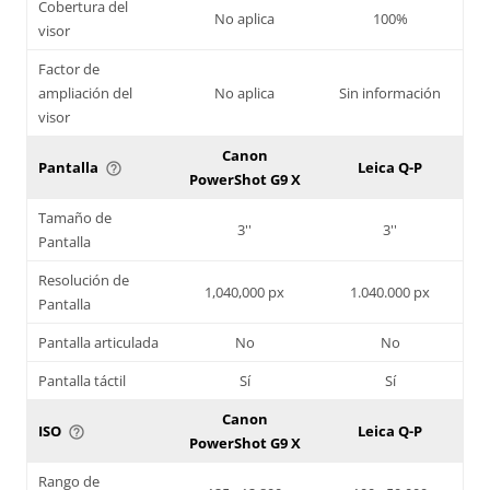
Cobertura del
No aplica
100%
visor
Factor de
ampliación del
No aplica
Sin información
visor
Canon
Pantalla
Leica Q-P
help_outline
PowerShot G9 X
Tamaño de
3''
3''
Pantalla
Resolución de
1,040,000 px
1.040.000 px
Pantalla
Pantalla articulada
No
No
Pantalla táctil
Sí
Sí
Canon
ISO
Leica Q-P
help_outline
PowerShot G9 X
Rango de