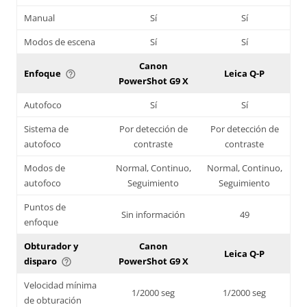
Manual
Sí
Sí
Modos de escena
Sí
Sí
Canon
Enfoque
Leica Q-P
help_outline
PowerShot G9 X
Autofoco
Sí
Sí
Sistema de
Por detección de
Por detección de
autofoco
contraste
contraste
Modos de
Normal, Continuo,
Normal, Continuo,
autofoco
Seguimiento
Seguimiento
Puntos de
Sin información
49
enfoque
Obturador y
Canon
Leica Q-P
disparo
PowerShot G9 X
help_outline
Velocidad mínima
1/2000 seg
1/2000 seg
de obturación