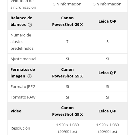
Velocidad de
Sin información
Sin información
sincronización
Balance de
Canon
Leica Q-P
blancos
PowerShot G9 X
help_outline
Número de
ajustes
7
5
predefinidos
Ajuste manual
Sí
Sí
Formatos de
Canon
Leica Q-P
imagen
PowerShot G9 X
help_outline
Formato JPEG
Sí
Sí
Formato RAW
Sí
Sí
Canon
Vídeo
Leica Q-P
PowerShot G9 X
1.920 x 1.080
1.920 x 1.080
Resolución
(50/60 fps)
(50/60 fps)