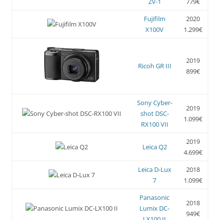
ZV-1
779€
Fujifilm
2020
X100V
1.299€
2019
Ricoh GR III
899€
Sony Cyber-
2019
shot DSC-
1.099€
RX100 VII
2019
Leica Q2
4.699€
Leica D-Lux
2018
7
1.099€
Panasonic
2018
Lumix DC-
949€
LX100 II