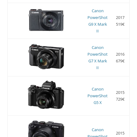
Canon
PowerShot
2017
G9 X Mark
519€
II
Canon
PowerShot
2016
G7 X Mark
679€
II
Canon
2015
PowerShot
729€
G5 X
Canon
2015
PowerShot