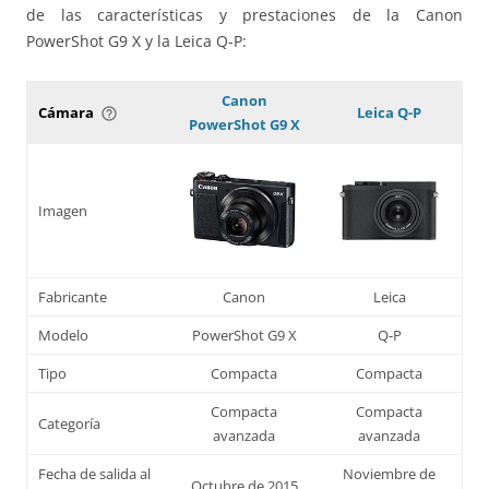
de las características y prestaciones de la Canon
PowerShot G9 X y la Leica Q-P:
Canon
Cámara
Leica Q-P
help_outline
PowerShot G9 X
Imagen
Fabricante
Canon
Leica
Modelo
PowerShot G9 X
Q-P
Tipo
Compacta
Compacta
Compacta
Compacta
Categoría
avanzada
avanzada
Fecha de salida al
Noviembre de
Octubre de 2015