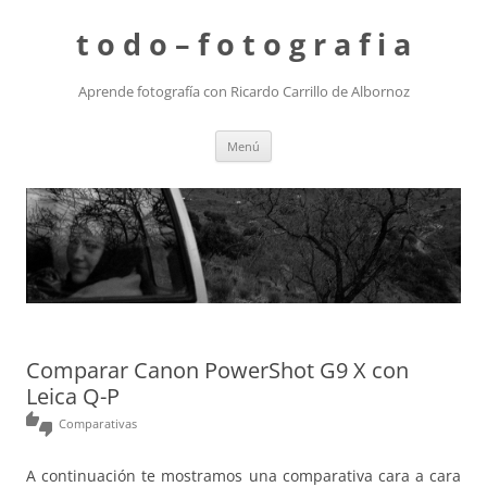
t o d o – f o t o g r a f i a
Aprende fotografía con Ricardo Carrillo de Albornoz
Saltar
Menú
al
contenido
Comparar Canon PowerShot G9 X con
Leica Q-P
thumbs_up_down
Comparativas
A continuación te mostramos una comparativa cara a cara