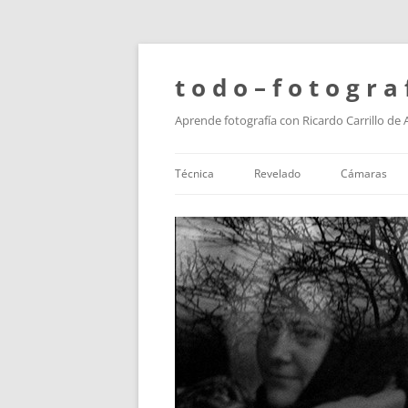
t o d o – f o t o g r a 
Aprende fotografía con Ricardo Carrillo de
Técnica
Revelado
Cámaras