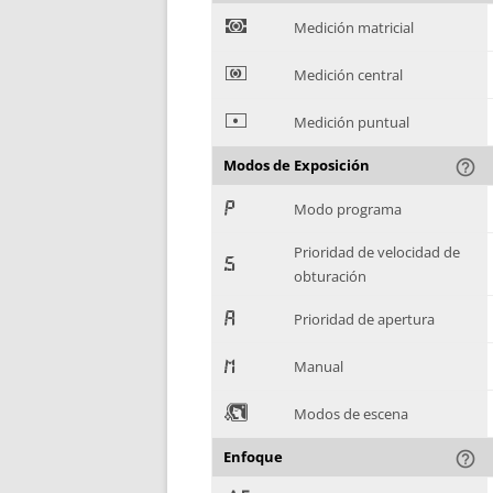
)
Medición matricial
*
Medición central
+
Medición puntual
Modos de Exposición
help_outline
,
Modo programa
Prioridad de velocidad de
-
obturación
.
Prioridad de apertura
/
Manual
0
Modos de escena
Enfoque
help_outline