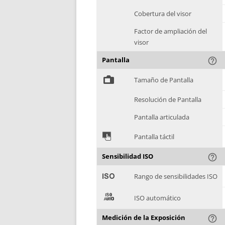
Cobertura del visor
Factor de ampliación del
visor
Pantalla
help_outline
%
Tamaño de Pantalla
Resolución de Pantalla
Pantalla articulada
&
Pantalla táctil
Sensibilidad ISO
help_outline
'
Rango de sensibilidades ISO
(
ISO automático
Medición de la Exposición
help_outline