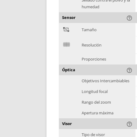
Sellado contra el polvo y la
humedad
Sensor
help_outline
"
Tamaño
$
Resolución
Proporciones
Óptica
help_outline
Objetivos Intercambiables
Longitud focal
Rango del zoom
Apertura máxima
Visor
help_outline
Tipo de visor