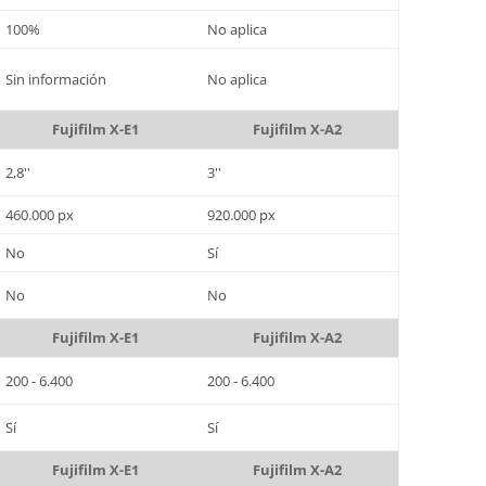
100%
No aplica
Sin información
No aplica
Fujifilm X-E1
Fujifilm X-A2
2,8''
3''
460.000 px
920.000 px
No
Sí
No
No
Fujifilm X-E1
Fujifilm X-A2
200 - 6.400
200 - 6.400
Sí
Sí
Fujifilm X-E1
Fujifilm X-A2