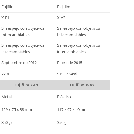
Fujifilm
Fujifilm
X-E1
X-A2
Sin espejo con objetivos
Sin espejo con objetivos
Intercambiables
Intercambiables
Sin espejo con objetivos
Sin espejo con objetivos
intercambiables
intercambiables
Septiembre de 2012
Enero de 2015
779€
519€ / 549$
Fujifilm X-E1
Fujifilm X-A2
Metal
Plástico
129 x 75 x 38 mm
117 x 67 x 40 mm
350 gr
350 gr