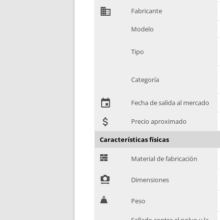
domain
Fabricante
Modelo
Tipo
Categoría
event
Fecha de salida al mercado
attach_money
Precio aproximado
Características físicas
G
Material de fabricación
!
Dimensiones
H
Peso