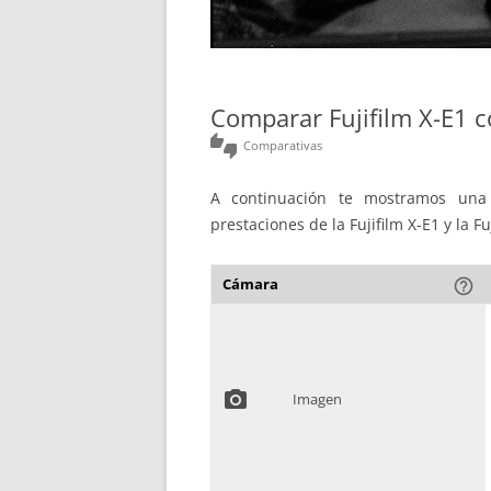
Comparar Fujifilm X-E1 c
thumbs_up_down
Comparativas
A continuación te mostramos una 
prestaciones de la Fujifilm X-E1 y la Fu
Cámara
help_outline
photo_camera
Imagen