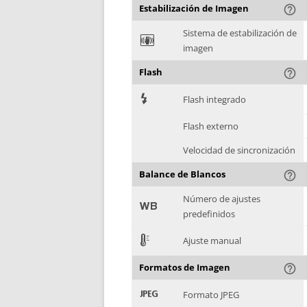
Estabilización de Imagen
help_outline
Sistema de estabilización de
F
imagen
Flash
help_outline
7
Flash integrado
Flash externo
Velocidad de sincronización
Balance de Blancos
help_outline
Número de ajustes
9
predefinidos
E
Ajuste manual
Formatos de Imagen
help_outline
:
Formato JPEG