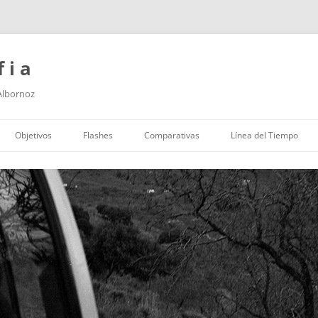
f i a
 Albornoz
Saltar
al
Objetivos
Flashes
Comparativas
Línea del Tiempo
contenido