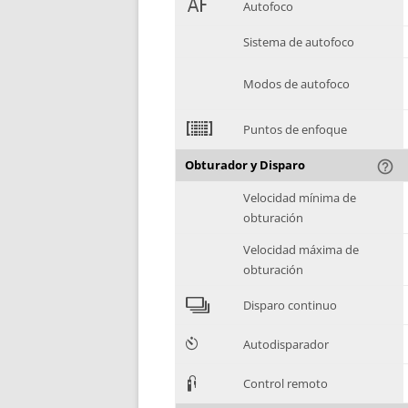
1
Autofoco
Sistema de autofoco
Modos de autofoco
2
Puntos de enfoque
Obturador y Disparo
help_outline
Velocidad mínima de
obturación
Velocidad máxima de
obturación
4
Disparo continuo
6
Autodisparador
3
Control remoto