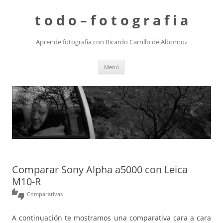
t o d o – f o t o g r a f i a
Aprende fotografía con Ricardo Carrillo de Albornoz
Saltar
Menú
al
contenido
Comparar Sony Alpha a5000 con Leica
M10-R
thumbs_up_down
Comparativas
A continuación te mostramos una comparativa cara a cara