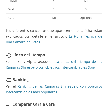
HDMI
Sí
No
Wi-Fi
Sí
Sí
GPS
No
Opcional
Los diferentes conceptos que aparecen en esta ficha están
explicados con detalle en el artículo
La Ficha Técnica de
una Cámara de Fotos
.
Línea del Tiempo
restore
Ver la Sony Alpha a5000 en
La Línea del Tiempo de las
Cámaras Sin espejo con objetivos Intercambiables Sony.
Ranking
format_list_numbered
Ver el
Ranking de las Cámaras Sin espejo con objetivos
Intercambiables más populares
Comparar Cara a Cara
compare_arrows