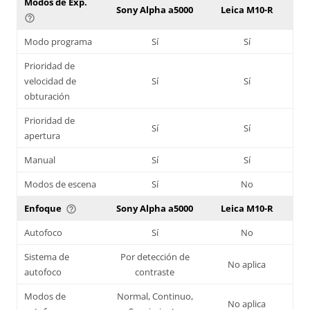
Modos de Exp.
Sony Alpha a5000
Leica M10-R
help_outline
Modo programa
Sí
Sí
Prioridad de
velocidad de
Sí
Sí
obturación
Prioridad de
Sí
Sí
apertura
Manual
Sí
Sí
Modos de escena
Sí
No
Enfoque
Sony Alpha a5000
Leica M10-R
help_outline
Autofoco
Sí
No
Sistema de
Por detección de
No aplica
autofoco
contraste
Modos de
Normal, Continuo,
No aplica