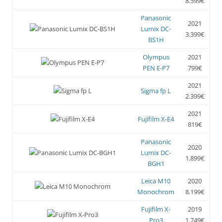
8.599€
Panasonic
2021
Lumix DC-
3.399€
BS1H
Olympus
2021
PEN E-P7
799€
2021
Sigma fp L
2.399€
2021
Fujifilm X-E4
819€
Panasonic
2020
Lumix DC-
1.899€
BGH1
Leica M10
2020
Monochrom
8.199€
Fujifilm X-
2019
Pro3
1.749€