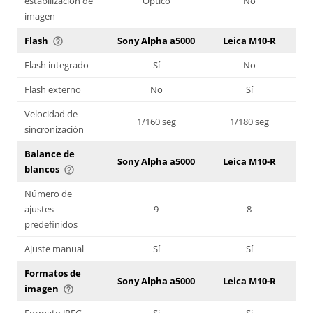
estabilización de
Óptico
No
imagen
Flash
Sony Alpha a5000
Leica M10-R
help_outline
Flash integrado
Sí
No
Flash externo
No
Sí
Velocidad de
1/160 seg
1/180 seg
sincronización
Balance de
Sony Alpha a5000
Leica M10-R
blancos
help_outline
Número de
ajustes
9
8
predefinidos
Ajuste manual
Sí
Sí
Formatos de
Sony Alpha a5000
Leica M10-R
imagen
help_outline
Formato JPEG
Sí
Sí