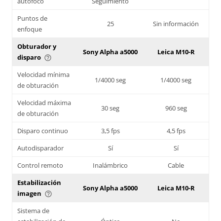
autofoco
Seguimiento
Puntos de
25
Sin información
enfoque
Obturador y
Sony Alpha a5000
Leica M10-R
disparo
help_outline
Velocidad mínima
1/4000 seg
1/4000 seg
de obturación
Velocidad máxima
30 seg
960 seg
de obturación
Disparo continuo
3,5 fps
4,5 fps
Autodisparador
Sí
Sí
Control remoto
Inalámbrico
Cable
Estabilización
Sony Alpha a5000
Leica M10-R
imagen
help_outline
Sistema de