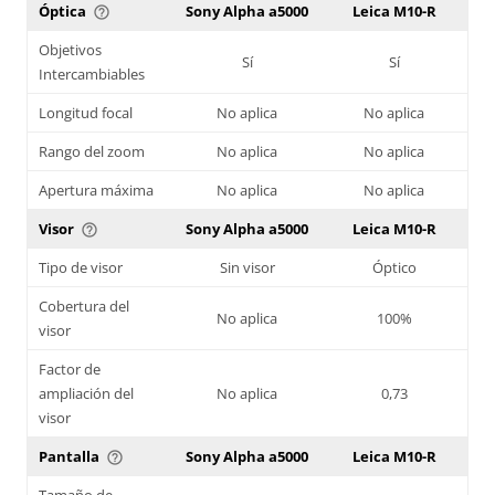
Óptica
Sony Alpha a5000
Leica M10-R
help_outline
Objetivos
Sí
Sí
Intercambiables
Longitud focal
No aplica
No aplica
Rango del zoom
No aplica
No aplica
Apertura máxima
No aplica
No aplica
Visor
Sony Alpha a5000
Leica M10-R
help_outline
Tipo de visor
Sin visor
Óptico
Cobertura del
No aplica
100%
visor
Factor de
ampliación del
No aplica
0,73
visor
Pantalla
Sony Alpha a5000
Leica M10-R
help_outline
Tamaño de