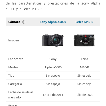
de las características y prestaciones de la Sony Alpha
a5000 y la Leica M10-R:
Cámara
Sony Alpha a5000
Leica M10-R
help_outline
Imagen
Fabricante
Sony
Leica
Modelo
Alpha a5000
M10-R
Tipo
Sin espejo
Sin espejo
Categoría
Sin espejo
Sin espejo
Fecha de salida al
Enero de 2014
Julio de 2020
mercado
Precio