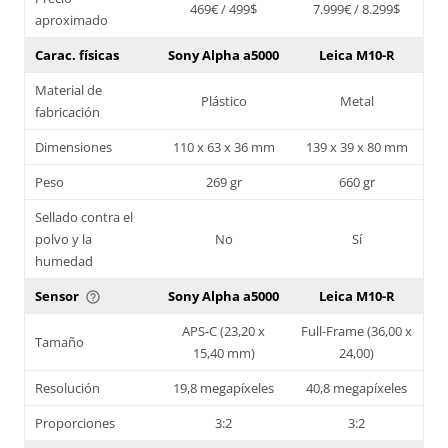
469€ / 499$
7.999€ / 8.299$
aproximado
Carac. físicas
Sony Alpha a5000
Leica M10-R
Material de
Plástico
Metal
fabricación
Dimensiones
110 x 63 x 36 mm
139 x 39 x 80 mm
Peso
269 gr
660 gr
Sellado contra el
polvo y la
No
Sí
humedad
Sensor
Sony Alpha a5000
Leica M10-R
help_outline
APS-C (23,20 x
Full-Frame (36,00 x
Tamaño
15,40 mm)
24,00)
Resolución
19,8 megapíxeles
40,8 megapíxeles
Proporciones
3:2
3:2