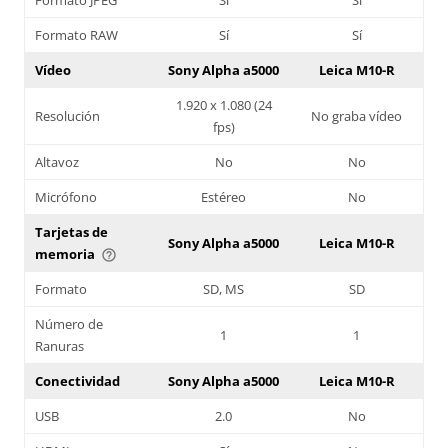
Formato RAW
Sí
Sí
Vídeo
Sony Alpha a5000
Leica M10-R
1.920 x 1.080 (24
Resolución
No graba vídeo
fps)
Altavoz
No
No
Micrófono
Estéreo
No
Tarjetas de
Sony Alpha a5000
Leica M10-R
memoria
help_outline
Formato
SD, MS
SD
Número de
1
1
Ranuras
Conectividad
Sony Alpha a5000
Leica M10-R
USB
2.0
No