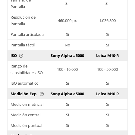
3''
3''
Pantalla
Resolución de
460.000 px
1.036.800
Pantalla
Pantalla articulada
Sí
Sí
Pantalla táctil
No
Sí
ISO
Sony Alpha a5000
Leica M10-R
help_outline
Rango de
100 - 16.000
100 - 50.000
sensibilidades ISO
ISO automático
Sí
Sí
Medición Exp.
Sony Alpha a5000
Leica M10-R
help_outline
Medición matricial
Sí
Sí
Medición central
Sí
Sí
Medición puntual
Sí
Sí