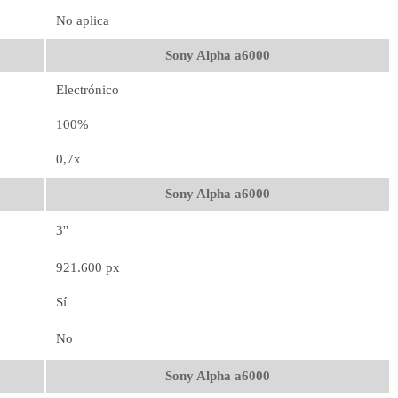
No aplica
Sony Alpha a6000
Electrónico
100%
0,7x
Sony Alpha a6000
3''
921.600 px
Sí
No
Sony Alpha a6000