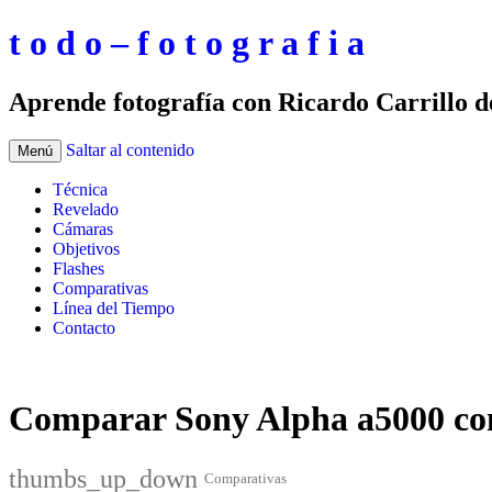
t o d o – f o t o g r a f i a
Aprende fotografía con Ricardo Carrillo 
Saltar al contenido
Menú
Técnica
Revelado
Cámaras
Objetivos
Flashes
Comparativas
Línea del Tiempo
Contacto
Comparar Sony Alpha a5000 co
thumbs_up_down
Comparativas