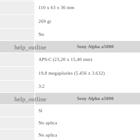
110 x 63 x 36 mm
269 gr
No
help_outline
Sony Alpha a5000
APS-C (23,20 x 15,40 mm)
19,8 megapíxeles (5.456 x 3.632)
3:2
help_outline
Sony Alpha a5000
Sí
No aplica
No aplica