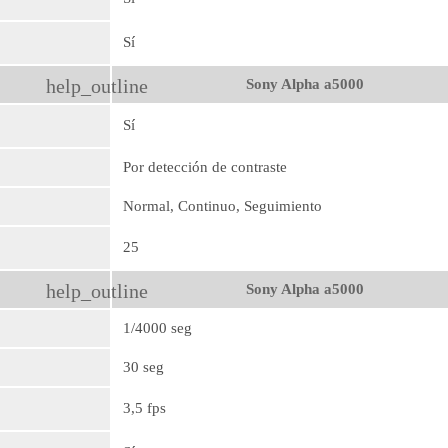
Sí
help_outline
Sony Alpha a5000
Sí
Por detección de contraste
Normal, Continuo, Seguimiento
25
help_outline
Sony Alpha a5000
1/4000 seg
30 seg
3,5 fps