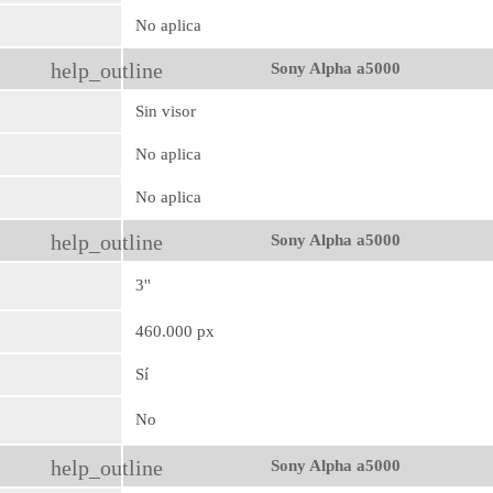
No aplica
help_outline
Sony Alpha a5000
Sin visor
No aplica
No aplica
help_outline
Sony Alpha a5000
3''
460.000 px
Sí
No
help_outline
Sony Alpha a5000