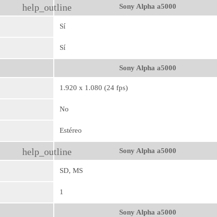
help_outline
Sony Alpha a5000
Sí
Sí
Sony Alpha a5000
1.920 x 1.080 (24 fps)
No
Estéreo
help_outline
Sony Alpha a5000
SD, MS
1
Sony Alpha a5000