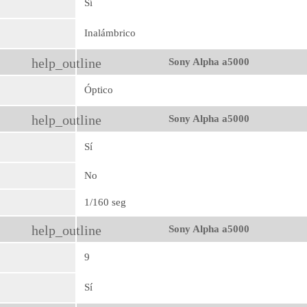
Sí
Inalámbrico
help_outline
Sony Alpha a5000
Óptico
help_outline
Sony Alpha a5000
Sí
No
1/160 seg
help_outline
Sony Alpha a5000
9
Sí