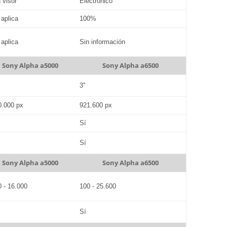
 visor
Electrónico
 aplica
100%
 aplica
Sin información
Sony Alpha a5000
Sony Alpha a6500
3''
0.000 px
921.600 px
Sí
Sí
Sony Alpha a5000
Sony Alpha a6500
0 - 16.000
100 - 25.600
Sí