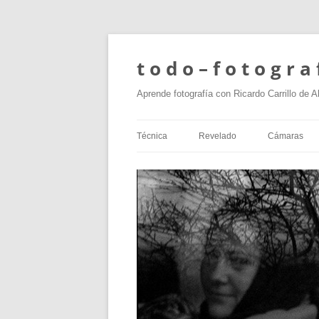
t o d o – f o t o g r a 
Aprende fotografía con Ricardo Carrillo de A
Técnica
Revelado
Cámaras