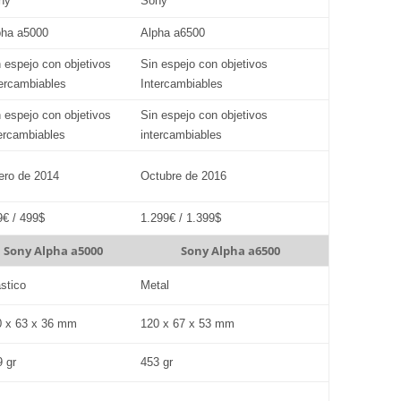
ny
Sony
pha a5000
Alpha a6500
n espejo con objetivos
Sin espejo con objetivos
tercambiables
Intercambiables
n espejo con objetivos
Sin espejo con objetivos
tercambiables
intercambiables
ero de 2014
Octubre de 2016
9€ / 499$
1.299€ / 1.399$
Sony Alpha a5000
Sony Alpha a6500
ástico
Metal
0 x 63 x 36 mm
120 x 67 x 53 mm
9 gr
453 gr