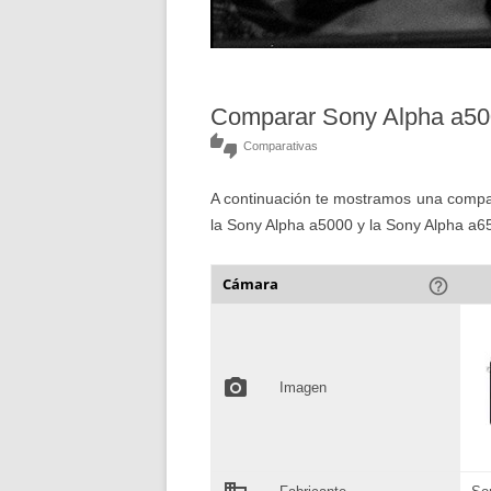
Comparar Sony Alpha a50
thumbs_up_down
Comparativas
A continuación te mostramos una compara
la Sony Alpha a5000 y la Sony Alpha a6
Cámara
help_outline
photo_camera
Imagen