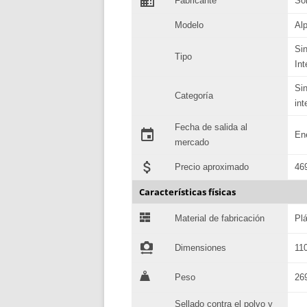
domain
Fabricante
So
Modelo
Al
Si
Tipo
In
Si
Categoría
in
Fecha de salida al
event
En
mercado
attach_money
Precio aproximado
46
Características físicas
G
Material de fabricación
Pl
!
Dimensiones
11
H
Peso
26
Sellado contra el polvo y