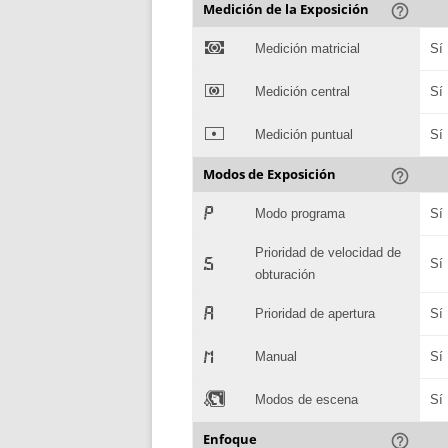
Medición de la Exposición
help_outline
)
Medición matricial
Sí
*
Medición central
Sí
+
Medición puntual
Sí
Modos de Exposición
help_outline
,
Modo programa
Sí
Prioridad de velocidad de
-
Sí
obturación
.
Prioridad de apertura
Sí
/
Manual
Sí
0
Modos de escena
Sí
Enfoque
help_outline