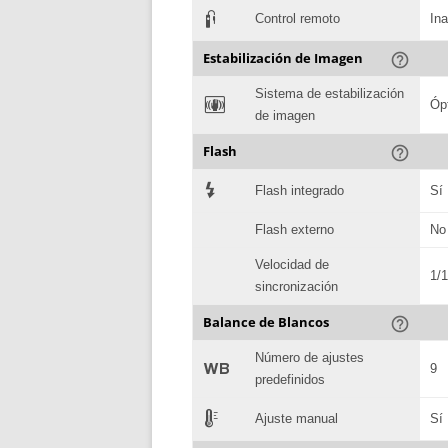
3
Control remoto
In
Estabilización de Imagen
help_outline
Sistema de estabilización
F
Óp
de imagen
Flash
help_outline
7
Flash integrado
Sí
Flash externo
No
Velocidad de
1/
sincronización
Balance de Blancos
help_outline
Número de ajustes
9
9
predefinidos
E
Ajuste manual
Sí