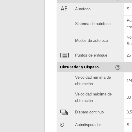
1
Autofoco
Sí
Po
Sistema de autofoco
co
No
Modos de autofoco
Se
2
Puntos de enfoque
25
Obturador y Disparo
help_outline
Velocidad mínima de
1/
obturación
Velocidad máxima de
30
obturación
4
Disparo continuo
3,5
6
Autodisparador
Sí