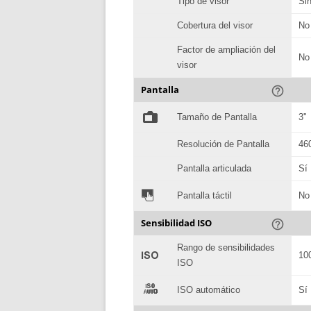
Tipo de visor
Sin
Cobertura del visor
No
Factor de ampliación del
No
visor
Pantalla
help_outline
%
Tamaño de Pantalla
3''
Resolución de Pantalla
46
Pantalla articulada
Sí
&
Pantalla táctil
No
Sensibilidad ISO
help_outline
Rango de sensibilidades
'
10
ISO
(
ISO automático
Sí