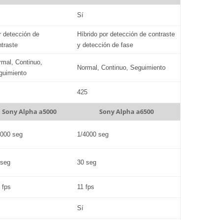
Sí
r detección de
Híbrido por detección de contraste
ntraste
y detección de fase
rmal, Continuo,
Normal, Continuo, Seguimiento
guimiento
425
Sony Alpha a5000
Sony Alpha a6500
4000 seg
1/4000 seg
 seg
30 seg
 fps
11 fps
Sí