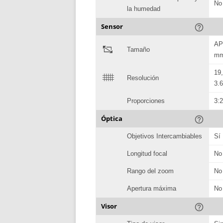
No
la humedad
Sensor
help_outline
AP
"
Tamaño
mm
19
$
Resolución
3.
Proporciones
3:
Óptica
help_outline
Objetivos Intercambiables
Sí
Longitud focal
No
Rango del zoom
No
Apertura máxima
No
Visor
help_outline