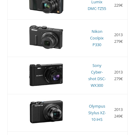
Lumix
229€
DMC-TZ55
Nikon
2013
Coolpix
279€
P330
Sony
Cyber-
2013
shot DSC-
279€
WX300
Olympus
2013
Stylus XZ-
249€
10 iHS