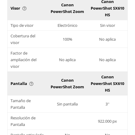
Canon
Canon
Visor
PowerShot SX610
help_outline
PowerShot Zoom
HS
Tipo de visor
Electrónico
Sin visor
Cobertura del
100%
No aplica
visor
Factor de
ampliación del
No aplica
No aplica
visor
Canon
Canon
Pantalla
PowerShot SX610
help_outline
PowerShot Zoom
HS
Tamaño de
Sin pantalla
3''
Pantalla
Resolución de
922.000 px
Pantalla
Pantalla articulada
No
No