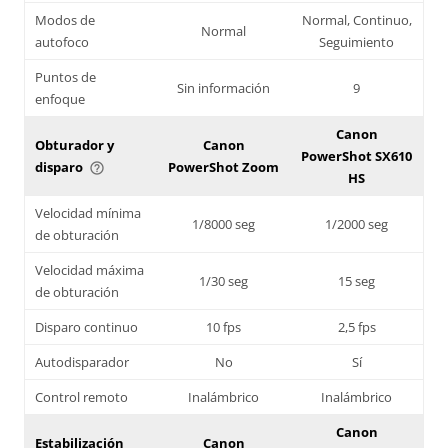
Modos de
Normal, Continuo,
Normal
autofoco
Seguimiento
Puntos de
Sin información
9
enfoque
Canon
Obturador y
Canon
PowerShot SX610
disparo
PowerShot Zoom
help_outline
HS
Velocidad mínima
1/8000 seg
1/2000 seg
de obturación
Velocidad máxima
1/30 seg
15 seg
de obturación
Disparo continuo
10 fps
2,5 fps
Autodisparador
No
Sí
Control remoto
Inalámbrico
Inalámbrico
Canon
Estabilización
Canon