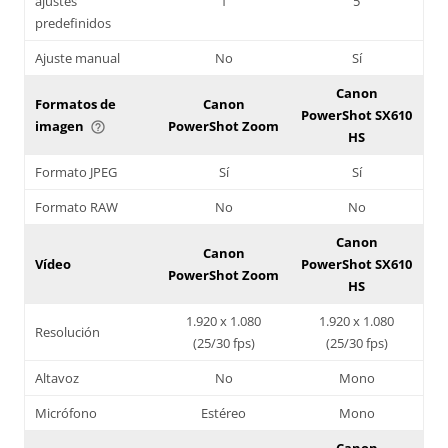
ajustes
1
5
predefinidos
Ajuste manual
No
Sí
Canon
Formatos de
Canon
PowerShot SX610
imagen
PowerShot Zoom
help_outline
HS
Formato JPEG
Sí
Sí
Formato RAW
No
No
Canon
Canon
Vídeo
PowerShot SX610
PowerShot Zoom
HS
1.920 x 1.080
1.920 x 1.080
Resolución
(25/30 fps)
(25/30 fps)
Altavoz
No
Mono
Micrófono
Estéreo
Mono
Canon