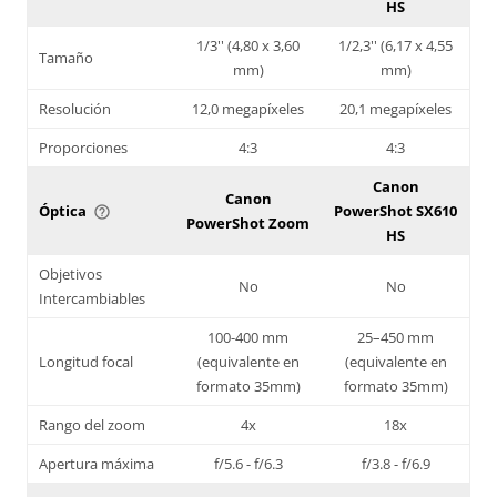
HS
1/3'' (4,80 x 3,60
1/2,3'' (6,17 x 4,55
Tamaño
mm)
mm)
Resolución
12,0 megapíxeles
20,1 megapíxeles
Proporciones
4:3
4:3
Canon
Canon
Óptica
PowerShot SX610
help_outline
PowerShot Zoom
HS
Objetivos
No
No
Intercambiables
100-400 mm
25–450 mm
Longitud focal
(equivalente en
(equivalente en
formato 35mm)
formato 35mm)
Rango del zoom
4x
18x
Apertura máxima
f/5.6 - f/6.3
f/3.8 - f/6.9