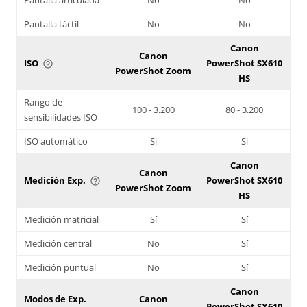
Pantalla táctil
No
No
Canon
Canon
ISO
PowerShot SX610
help_outline
PowerShot Zoom
HS
Rango de
100 - 3.200
80 - 3.200
sensibilidades ISO
ISO automático
Sí
Sí
Canon
Canon
Medición Exp.
PowerShot SX610
help_outline
PowerShot Zoom
HS
Medición matricial
Sí
Sí
Medición central
No
Sí
Medición puntual
No
Sí
Canon
Modos de Exp.
Canon
PowerShot SX610