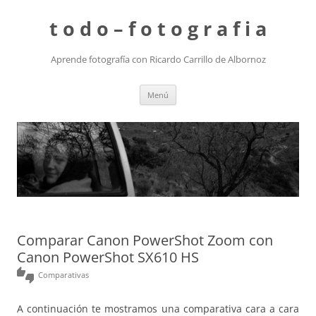
t o d o – f o t o g r a f i a
Aprende fotografía con Ricardo Carrillo de Albornoz
Saltar
Menú
al
contenido
Comparar Canon PowerShot Zoom con
Canon PowerShot SX610 HS
thumbs_up_down
Comparativas
A continuación te mostramos una comparativa cara a cara