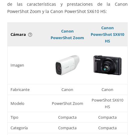
de las características y prestaciones de la Canon
PowerShot Zoom y la Canon PowerShot SX610 HS:
Canon
Canon
Cámara
PowerShot SX610
help_outline
PowerShot Zoom
HS
Imagen
Fabricante
Canon
Canon
PowerShot SX610
Modelo
PowerShot Zoom
HS
Tipo
Compacta
Compacta
Categoría
Compacta
Compacta