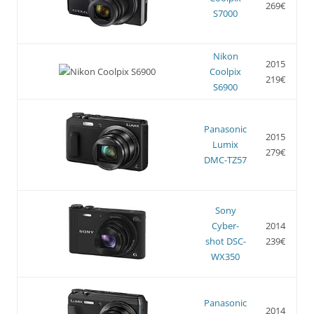
269€
S7000
Nikon
2015
Coolpix
219€
S6900
Panasonic
2015
Lumix
279€
DMC-TZ57
Sony
Cyber-
2014
shot DSC-
239€
WX350
Panasonic
2014