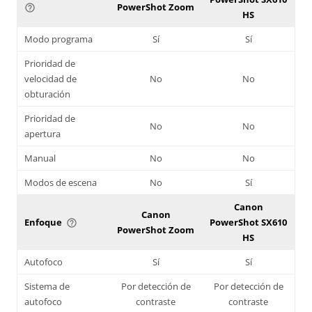
PowerShot Zoom
help_outline
HS
Modo programa
Sí
Sí
Prioridad de
velocidad de
No
No
obturación
Prioridad de
No
No
apertura
Manual
No
No
Modos de escena
No
Sí
Canon
Canon
Enfoque
PowerShot SX610
help_outline
PowerShot Zoom
HS
Autofoco
Sí
Sí
Sistema de
Por detección de
Por detección de
autofoco
contraste
contraste