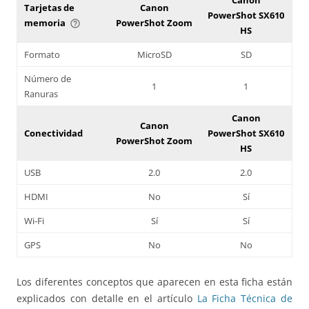
Tarjetas de
Canon
PowerShot SX610
memoria
PowerShot Zoom
help_outline
HS
Formato
MicroSD
SD
Número de
1
1
Ranuras
Canon
Canon
Conectividad
PowerShot SX610
PowerShot Zoom
HS
USB
2.0
2.0
HDMI
No
Sí
Wi-Fi
Sí
Sí
GPS
No
No
Los diferentes conceptos que aparecen en esta ficha están
explicados con detalle en el artículo
La Ficha Técnica de