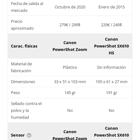
Fecha de salida al
Octubre de 2020
Enero de 2015
mercado
Precio
279€ / 299$
229€ / 249$
aproximado
Canon
Canon
Carac. físicas
PowerShot SX610
PowerShot Zoom
HS
Material de
Plástico
Sin información
fabricación
Dimensiones
33 x 51 x 103 mm
105 x 61 x 27 mm
Peso
145 gr
191 gr
Sellado contra el
polvo y la
No
No
humedad
Canon
Canon
Sensor
PowerShot SX610
help_outline
PowerShot Zoom