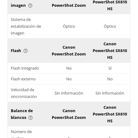
PowerShot SX610
imagen
PowerShot Zoom
help_outline
HS
Sistema de
estabilización de
Óptico
Óptico
imagen
Canon
Canon
Flash
PowerShot SX610
help_outline
PowerShot Zoom
HS
Flash integrado
No
Sí
Flash externo
No
No
Velocidad de
Sin información
Sin información
sincronización
Canon
Balance de
Canon
PowerShot SX610
blancos
PowerShot Zoom
help_outline
HS
Número de