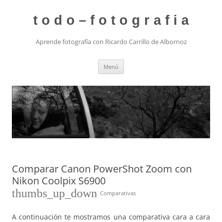
t o d o – f o t o g r a f i a
Aprende fotografía con Ricardo Carrillo de Albornoz
Saltar
Menú
al
contenido
Comparar Canon PowerShot Zoom con
Nikon Coolpix S6900
thumbs_up_down
Comparativas
A continuación te mostramos una comparativa cara a cara