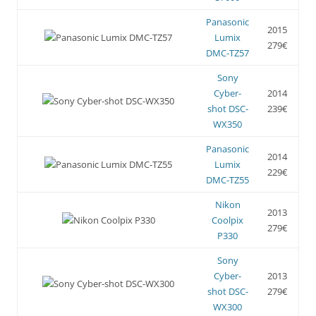
Panasonic
2015
Lumix
279€
DMC-TZ57
Sony
Cyber-
2014
shot DSC-
239€
WX350
Panasonic
2014
Lumix
229€
DMC-TZ55
Nikon
2013
Coolpix
279€
P330
Sony
Cyber-
2013
shot DSC-
279€
WX300