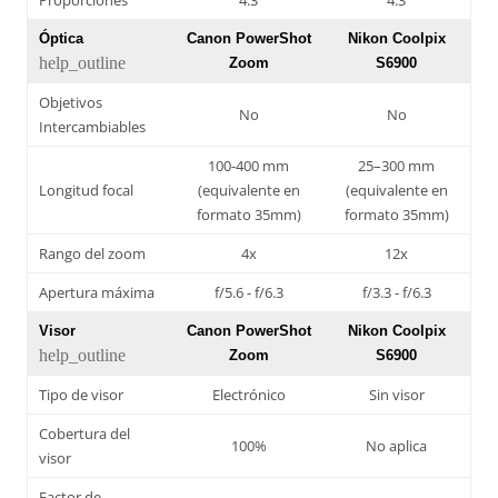
Óptica
Canon PowerShot
Nikon Coolpix
help_outline
Zoom
S6900
Objetivos
No
No
Intercambiables
100-400 mm
25–300 mm
Longitud focal
(equivalente en
(equivalente en
formato 35mm)
formato 35mm)
Rango del zoom
4x
12x
Apertura máxima
f/5.6 - f/6.3
f/3.3 - f/6.3
Visor
Canon PowerShot
Nikon Coolpix
help_outline
Zoom
S6900
Tipo de visor
Electrónico
Sin visor
Cobertura del
100%
No aplica
visor
Factor de