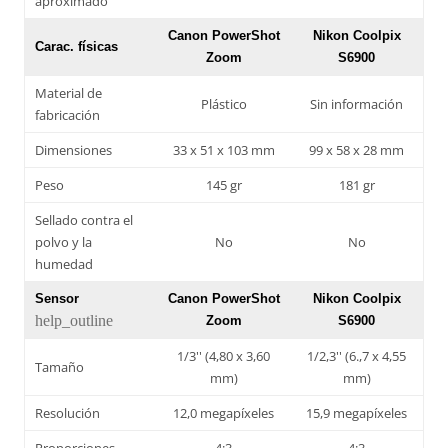
aproximado
Canon PowerShot
Nikon Coolpix
Carac. físicas
Zoom
S6900
Material de
Plástico
Sin información
fabricación
Dimensiones
33 x 51 x 103 mm
99 x 58 x 28 mm
Peso
145 gr
181 gr
Sellado contra el
polvo y la
No
No
humedad
Sensor
Canon PowerShot
Nikon Coolpix
help_outline
Zoom
S6900
1/3'' (4,80 x 3,60
1/2,3'' (6.,7 x 4,55
Tamaño
mm)
mm)
Resolución
12,0 megapíxeles
15,9 megapíxeles
Proporciones
4:3
4:3