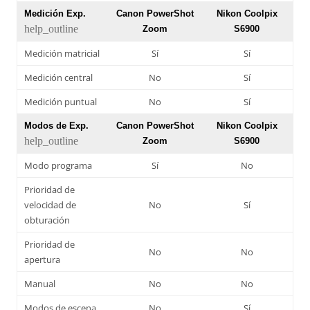
Medición Exp.
Canon PowerShot
Nikon Coolpix
help_outline
Zoom
S6900
Medición matricial
Sí
Sí
Medición central
No
Sí
Medición puntual
No
Sí
Modos de Exp.
Canon PowerShot
Nikon Coolpix
help_outline
Zoom
S6900
Modo programa
Sí
No
Prioridad de
velocidad de
No
Sí
obturación
Prioridad de
No
No
apertura
Manual
No
No
Modos de escena
No
Sí