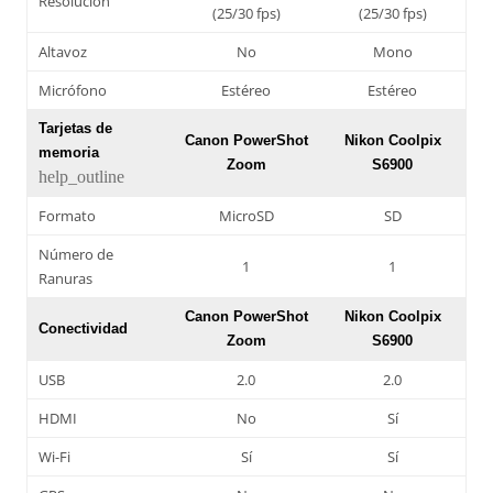
Resolución
(25/30 fps)
(25/30 fps)
Altavoz
No
Mono
Micrófono
Estéreo
Estéreo
Tarjetas de
Canon PowerShot
Nikon Coolpix
memoria
Zoom
S6900
help_outline
Formato
MicroSD
SD
Número de
1
1
Ranuras
Canon PowerShot
Nikon Coolpix
Conectividad
Zoom
S6900
USB
2.0
2.0
HDMI
No
Sí
Wi-Fi
Sí
Sí