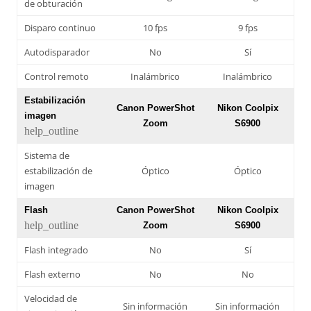
de obturación
Disparo continuo
10 fps
9 fps
Autodisparador
No
Sí
Control remoto
Inalámbrico
Inalámbrico
Estabilización
Canon PowerShot
Nikon Coolpix
imagen
Zoom
S6900
help_outline
Sistema de
estabilización de
Óptico
Óptico
imagen
Flash
Canon PowerShot
Nikon Coolpix
help_outline
Zoom
S6900
Flash integrado
No
Sí
Flash externo
No
No
Velocidad de
Sin información
Sin información