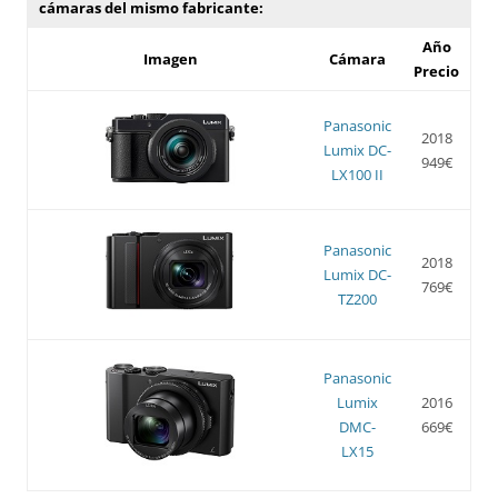
cámaras del mismo fabricante:
Año
Imagen
Cámara
Precio
Panasonic
2018
Lumix DC-
949€
LX100 II
Panasonic
2018
Lumix DC-
769€
TZ200
Panasonic
Lumix
2016
DMC-
669€
LX15