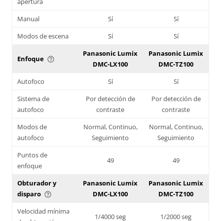
apertura
Manual
Sí
Sí
Modos de escena
Sí
Sí
Panasonic Lumix
Panasonic Lumix
Enfoque
help_outline
DMC-LX100
DMC-TZ100
Autofoco
Sí
Sí
Sistema de
Por detección de
Por detección de
autofoco
contraste
contraste
Modos de
Normal, Continuo,
Normal, Continuo,
autofoco
Seguimiento
Seguimiento
Puntos de
49
49
enfoque
Obturador y
Panasonic Lumix
Panasonic Lumix
disparo
DMC-LX100
DMC-TZ100
help_outline
Velocidad mínima
1/4000 seg
1/2000 seg