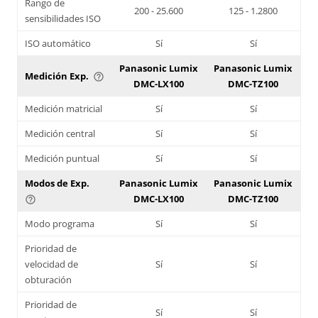
Rango de
200 - 25.600
125 - 1.2800
sensibilidades ISO
ISO automático
Sí
Sí
Panasonic Lumix
Panasonic Lumix
Medición Exp.
help_outline
DMC-LX100
DMC-TZ100
Medición matricial
Sí
Sí
Medición central
Sí
Sí
Medición puntual
Sí
Sí
Modos de Exp.
Panasonic Lumix
Panasonic Lumix
DMC-LX100
DMC-TZ100
help_outline
Modo programa
Sí
Sí
Prioridad de
velocidad de
Sí
Sí
obturación
Prioridad de
Sí
Sí