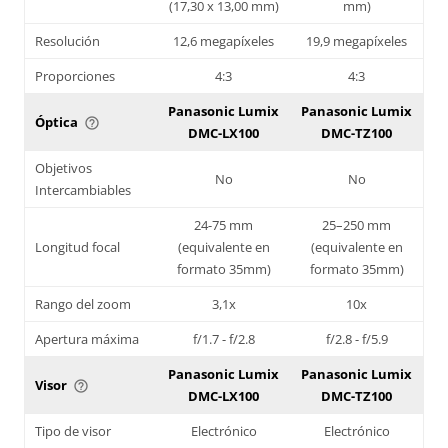
(17,30 x 13,00 mm)
mm)
Resolución
12,6 megapíxeles
19,9 megapíxeles
Proporciones
4:3
4:3
Panasonic Lumix
Panasonic Lumix
Óptica
help_outline
DMC-LX100
DMC-TZ100
Objetivos
No
No
Intercambiables
24-75 mm
25–250 mm
Longitud focal
(equivalente en
(equivalente en
formato 35mm)
formato 35mm)
Rango del zoom
3,1x
10x
Apertura máxima
f/1.7 - f/2.8
f/2.8 - f/5.9
Panasonic Lumix
Panasonic Lumix
Visor
help_outline
DMC-LX100
DMC-TZ100
Tipo de visor
Electrónico
Electrónico