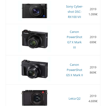
Sony Cyber-
2019
shot DSC-
1.099€
RX100 VII
Canon
PowerShot
2019
G7 X Mark
699€
III
Canon
2019
PowerShot
869€
G5 X Mark II
2019
Leica Q2
4.699€