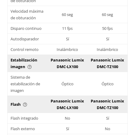
de obturación
Velocidad máxima
60 seg
60 seg
de obturación
Disparo continuo
11 fps
50 fps
Autodisparador
Sí
Sí
Control remoto
Inalámbrico
Inalámbrico
Estabilización
Panasonic Lumix
Panasonic Lumix
imagen
DMC-LX100
DMC-TZ100
help_outline
Sistema de
estabilización de
Óptico
Óptico
imagen
Panasonic Lumix
Panasonic Lumix
Flash
help_outline
DMC-LX100
DMC-TZ100
Flash integrado
No
Sí
Flash externo
Sí
No