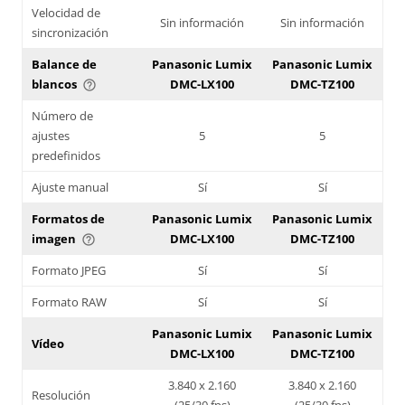
Velocidad de
Sin información
Sin información
sincronización
Balance de
Panasonic Lumix
Panasonic Lumix
blancos
DMC-LX100
DMC-TZ100
help_outline
Número de
ajustes
5
5
predefinidos
Ajuste manual
Sí
Sí
Formatos de
Panasonic Lumix
Panasonic Lumix
imagen
DMC-LX100
DMC-TZ100
help_outline
Formato JPEG
Sí
Sí
Formato RAW
Sí
Sí
Panasonic Lumix
Panasonic Lumix
Vídeo
DMC-LX100
DMC-TZ100
3.840 x 2.160
3.840 x 2.160
Resolución
(25/30 fps)
(25/30 fps)