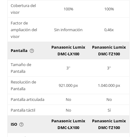
Cobertura del
100%
100%
visor
Factor de
ampliación del
Sin información
0,46x
visor
Panasonic Lumix
Panasonic Lumix
Pantalla
help_outline
DMC-LX100
DMC-TZ100
Tamaño de
3''
3''
Pantalla
Resolución de
921.000 px
1.040.000 px
Pantalla
Pantalla articulada
No
No
Pantalla táctil
No
Sí
Panasonic Lumix
Panasonic Lumix
ISO
help_outline
DMC-LX100
DMC-TZ100