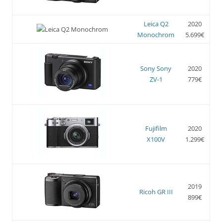
Leica Q2
2020
Monochrom
5.699€
Sony Sony
2020
ZV-1
779€
Fujifilm
2020
X100V
1.299€
2019
Ricoh GR III
899€