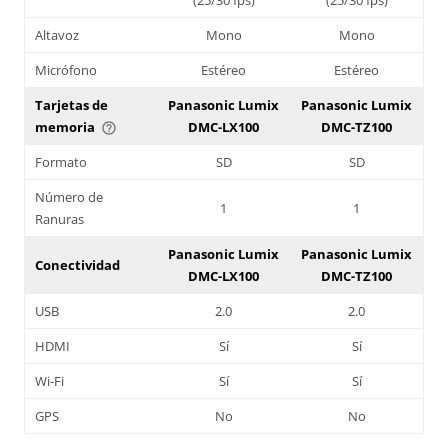
Altavoz
Mono
Mono
Micrófono
Estéreo
Estéreo
Tarjetas de
Panasonic Lumix
Panasonic Lumix
memoria
DMC-LX100
DMC-TZ100
help_outline
Formato
SD
SD
Número de
1
1
Ranuras
Panasonic Lumix
Panasonic Lumix
Conectividad
DMC-LX100
DMC-TZ100
USB
2.0
2.0
HDMI
Sí
Sí
Wi-Fi
Sí
Sí
GPS
No
No