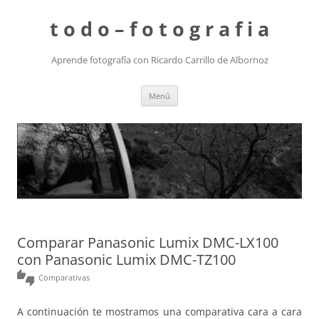
t o d o – f o t o g r a f i a
Aprende fotografía con Ricardo Carrillo de Albornoz
Saltar
Menú
al
contenido
Comparar Panasonic Lumix DMC-LX100
con Panasonic Lumix DMC-TZ100
thumbs_up_down
Comparativas
A continuación te mostramos una comparativa cara a cara