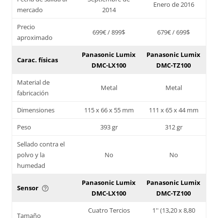
Enero de 2016
mercado
2014
Precio
699€ / 899$
679€ / 699$
aproximado
Panasonic Lumix
Panasonic Lumix
Carac. físicas
DMC-LX100
DMC-TZ100
Material de
Metal
Metal
fabricación
Dimensiones
115 x 66 x 55 mm
111 x 65 x 44 mm
Peso
393 gr
312 gr
Sellado contra el
polvo y la
No
No
humedad
Panasonic Lumix
Panasonic Lumix
Sensor
help_outline
DMC-LX100
DMC-TZ100
Cuatro Tercios
1'' (13,20 x 8,80
Tamaño