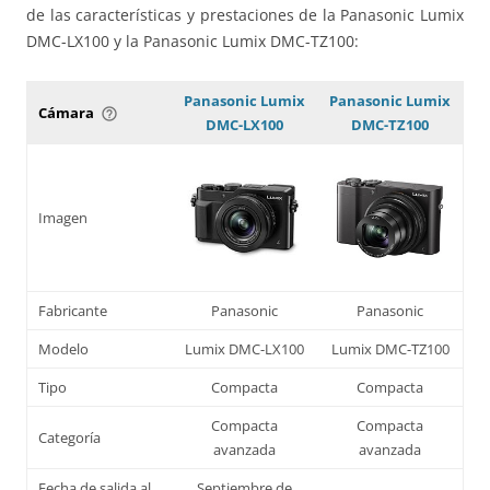
de las características y prestaciones de la Panasonic Lumix
DMC-LX100 y la Panasonic Lumix DMC-TZ100:
Panasonic Lumix
Panasonic Lumix
Cámara
help_outline
DMC-LX100
DMC-TZ100
Imagen
Fabricante
Panasonic
Panasonic
Modelo
Lumix DMC-LX100
Lumix DMC-TZ100
Tipo
Compacta
Compacta
Compacta
Compacta
Categoría
avanzada
avanzada
Fecha de salida al
Septiembre de