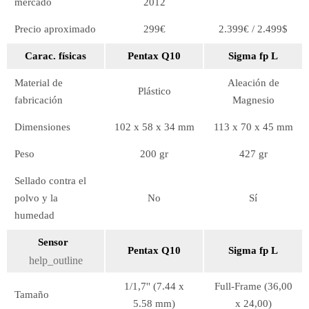
mercado
2012
Precio aproximado
299€
2.399€ / 2.499$
Carac. físicas
Pentax Q10
Sigma fp L
Material de
Aleación de
Plástico
fabricación
Magnesio
Dimensiones
102 x 58 x 34 mm
113 x 70 x 45 mm
Peso
200 gr
427 gr
Sellado contra el
polvo y la
No
Sí
humedad
Sensor
Pentax Q10
Sigma fp L
help_outline
1/1,7'' (7.44 x
Full-Frame (36,00
Tamaño
5.58 mm)
x 24,00)