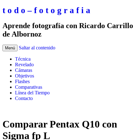
t o d o – f o t o g r a f i a
Aprende fotografía con Ricardo Carrillo
de Albornoz
Saltar al contenido
Menú
Técnica
Revelado
Cámaras
Objetivos
Flashes
Comparativas
Línea del Tiempo
Contacto
Comparar Pentax Q10 con
Sigma fp L